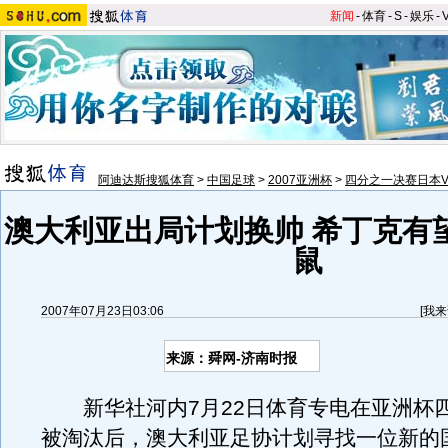
新闻
-
体育
-
S
-
娱乐
-
阿迪达斯搜狐体育
>
中国足球
>
2007亚洲杯
>
四分之一决赛日本V
澳大利亚出局计划换帅 希丁克有
鼠
2007年07月23日03:06
[
我来
来源：舜网-济南时报
新华社河内7月22日体育专电在亚洲杯
被淘汰后，澳大利亚足协计划寻找一位新的