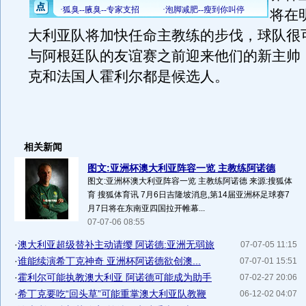
将在
大利亚队将加快任命主教练的步伐，球队很
与阿根廷队的友谊赛之前迎来他们的新主帅
克和法国人霍利尔都是候选人。
相关新闻
图文:亚洲杯澳大利亚阵容一览 主教练阿诺德
图文:亚洲杯澳大利亚阵容一览 主教练阿诺德 来源:搜狐体
育 搜狐体育讯 7月6日吉隆坡消息,第14届亚洲杯足球赛7
月7日将在东南亚四国拉开帷幕...
07-07-06 08:55
·
澳大利亚超级替补主动请缨 阿诺德:亚洲无弱旅
07-07-05 11:15
·
谁能续演希丁克神奇 亚洲杯阿诺德欲创澳...
07-07-01 15:51
·
霍利尔可能执教澳大利亚 阿诺德可能成为助手
07-02-27 20:06
·
希丁克要吃“回头草”可能重掌澳大利亚队教鞭
06-12-02 04:07