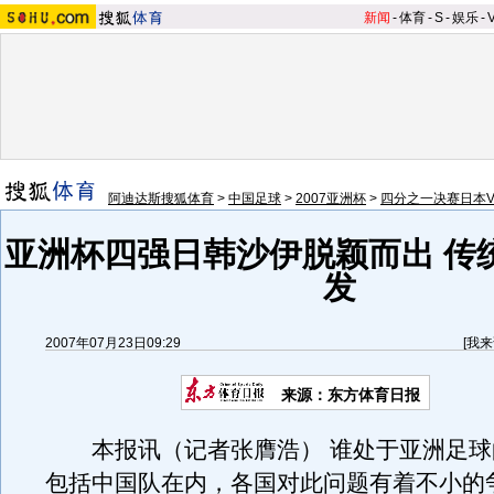
新闻
-
体育
-
S
-
娱乐
-
阿迪达斯搜狐体育
>
中国足球
>
2007亚洲杯
>
四分之一决赛日本V
亚洲杯四强日韩沙伊脱颖而出 传
发
2007年07月23日09:29
[
我来
来源：东方体育日报
本报讯（记者张膺浩） 谁处于亚洲足球
包括中国队在内，各国对此问题有着不小的