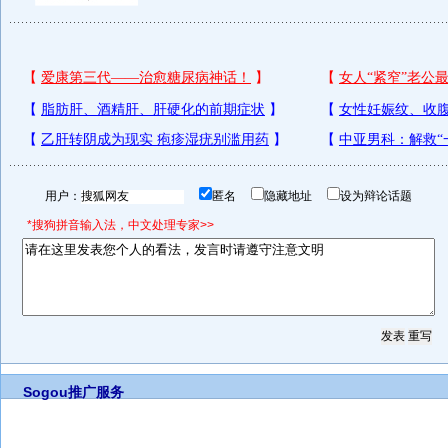
用户：
匿名
隐藏地址
设为辩论话题
*搜狗拼音输入法，中文处理专家>>
Sogou推广服务