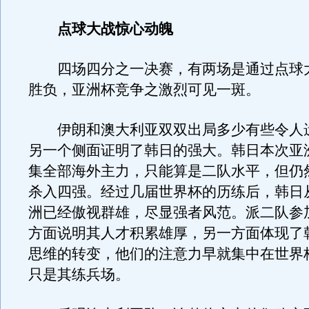
点球大战惊心动魄
四场四分之一决赛，有两场是通过点球
胜负，亚洲杯竞争之激烈可见一斑。
伊朗和澳大利亚双双出局多少有些令人
另一个侧面证明了韩日的强大。韩日本次亚
集全部海外主力，只能算是二队水平，但仍
杀入四强。经过几届世界杯的历练后，韩日
洲已经傲视群雄，尽显强者风范。派二队参
方面说明其人才积累雄厚，另一方面体现了
思维的转变，他们的注意力早就集中在世界
只是其练兵场。