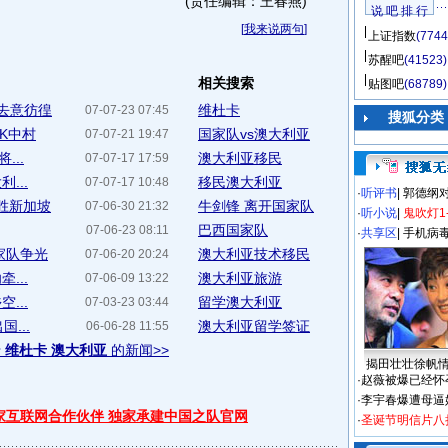
(责任编辑：王春燕)
说 吧 排 行
[
我来说两句
]
上证指数
(7744
苏醒吧
(41523)
相关搜索
贴图吧
(68789)
去意彷徨
维杜卡
07-07-23 07:45
搜狐分类
PK中村
国家队vs澳大利亚
07-07-21 19:47
...
澳大利亚移民
07-07-17 17:59
...
移民澳大利亚
07-07-17 10:48
·
听评书
|
郭德纲
完胜新加坡
牛剑锋 离开国家队
07-06-30 21:32
·
听小说
|
鬼吹灯1
巴西国家队
07-06-23 08:11
·
共享区
|
手机病
家队争光
澳大利亚技术移民
07-06-20 20:24
...
澳大利亚旅游
07-06-09 13:22
...
留学澳大利亚
07-03-23 03:44
...
澳大利亚留学签证
06-06-28 11:55
于
维杜卡 澳大利亚
的新闻>>
揭田壮壮徐帆
·
赵薇被爆已经怀
·
李宇春爆遭母逼
独家互联网合作伙伴 独家承建中国之队官网
·
圣诞节明信片八