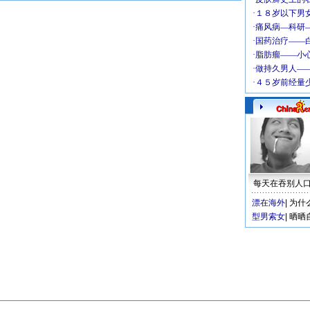
每天在吞别人
漂在海外
|
为什
型男索女
|
晒晒