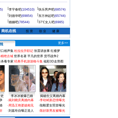
5)
李宇春吧
(104510)
快乐男声吧
(68574)
刘德华吧
(69854)
东方神起吧
(65744)
婚姻吧
(78544)
37℃女人吧
(6985)
商机在线
|
投 资
创 业
健 康
更多>>
对口相声集
杜拉拉升职记
张震讲故事
红楼梦
-精绝古城
世界名著
平凡的世界
货币战争2
毒杀毒专家
经典手机游游格斗集
福彩3D走势图
情史
李冰冰被爆已婚
揭秘生父离婚内幕
孕
·
揭刘晓庆离婚内幕
·
李幼斌新恋情曝光
婚
·
周迅王艳婆媳相见
·
陆毅爱女照首曝光
折
·
刘嘉玲自曝正造人
·
陈好新男友被曝光