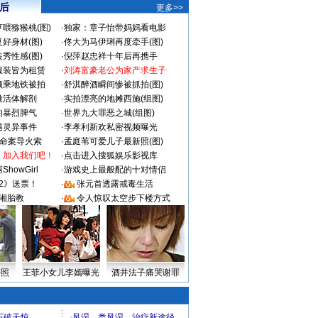
 后
更多>>
喂猕猴桃(图)
·
独家：章子怡带妈妈看电影
好身材(图)
·
佟大为马伊琍再度牵手(图)
秀性感(图)
·
倪萍赵忠祥十年后再携手
服装皆为租赁
·
刘涛富豪老公为家产求生子
颜乘地铁被拍
·
舒淇醉酒瞬间惨被抓拍(图)
做活体解剖
·
实拍漂亮的地摊西施(组图)
的暴烈脾气
·
世界九大罪恶之城(组图)
遇灵异事件
·
李孝利新欢私密视频曝光
成命案导火索
·
孟庭苇可爱儿子最新照(图)
：加入我们吧！
·
点击进入搜狐娱乐影视库
howGirl
·
游戏史上最般配的十对情侣
2》送票！
·
张元首透露戒毒生活
湘胎教
·
令人惊叹太空步下楼方式
密照
王菲小女儿李嫣曝光
酒井法子痛哭谢罪