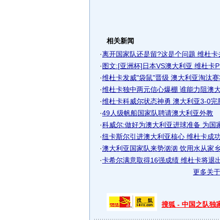
相关新闻
·
离开国家队还是留?这是个问题 维杜卡
·
图文:[亚洲杯]日本VS澳大利亚 维杜卡
·
维杜卡发威"袋鼠"晋级 澳大利亚淘汰赛将
·
维杜卡独中两元信心爆棚 谁能力阻澳大利
·
维杜卡科威尔状态神勇 澳大利亚3-0
·
49人级帆船国家队聘请澳大利亚外教
·
科威尔:做好为澳大利亚进球准备 为国
·
纽卡斯尔引进澳大利亚核心 维杜卡成功牵
·
澳大利亚国家队来势汹汹 饮用水从家乡空
·
卡希尔满意取得16强成绩 维杜卡将退出国
更多关
搜狐 - 中国之队