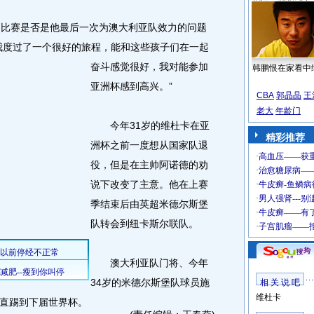
比赛是否是他最后一次为澳大利亚队效力的问题
我度过了一个很好的旅程，能和这些孩子们在一起
奋斗感觉很好，我对能参加
韩鹏恨在家看中
亚洲杯感到高兴。”
CBA
郭晶晶
王
老大
年龄门
今年31岁的维杜卡在亚
精彩推荐
洲杯之前一度想从国家队退
役，但是在主帅阿诺德的劝
说下改变了主意。他在上赛
季结束后由英超米德尔斯堡
队转会到纽卡斯尔联队。
澳大利亚队门将、今年
34岁的米德尔斯堡队球员施
相 关 说 吧
维杜卡
直踢到下届世界杯。