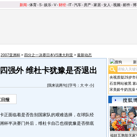
新闻
-
体育
-
S
-
娱乐
-
V
-
财经
-
IT
-
汽车
-
房产
-
家居
-
女人
-
视频
-
邮件
-
博
>
2007亚洲杯
>
四分之一决赛日本VS澳大利亚
>
最新动态
新
四强外 维杜卡犹豫是否退出
央视质疑29岁市
石首网站被黑
篡
[
我来说两句
] [字号：
大
中
小
]
宋美龄牛奶洗澡
江日报
正面临着是否告别国家队的艰难选择，在球队经
洲杯半决赛门外后，维杜卡自己也很犹豫是否彻底
福娃五胞胎无家