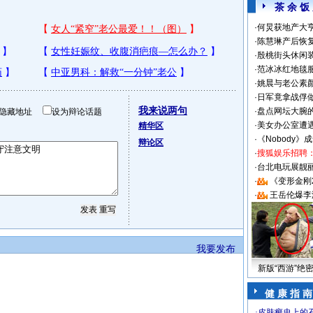
茶 余 饭
·
何炅获地产大亨
·
陈慧琳产后恢复
·
殷桃街头休闲装
·
范冰冰红地毯
·
姚晨与老公素
·
日军竟拿战俘
我来说两句
·
盘点网坛大腕
隐藏地址
设为辩论话题
·
美女办公室遭
精华区
·
《Nobody》
辩论区
·
搜狐娱乐招聘
·
台北电玩展靓丽S
·
《变形金刚
·
王岳伦爆李
我要发布
新版“西游”绝
健 康 指 南