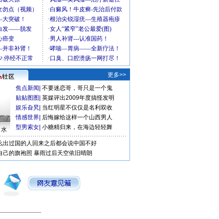
更多>>
焦点新闻
|
不要迷恋哥，哥只是一个鬼
贴贴图图
|
英媒评出2009年度搞怪发明
娱乐旮旯
|
当红明星不仅仅是名利双收
情感世界
|
后悔嫁给这样一个山西男人
型男索女
|
小糖精归来，在海边轻轻舞
口水
么出过国的人回来之后都会说中国不好
自己的旗袍照
暴雨过后天空依旧晴朗