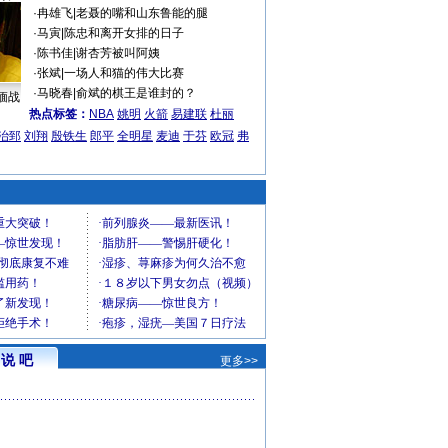
·
冉雄飞
|
老聂的嘴和山东鲁能的腿
·
马寅
|
陈忠和离开女排的日子
·
陈书佳
|
谢杏芳被叫阿姨
·
张斌
|
一场人和猫的伟大比赛
·
马晓春
|
俞斌的棋王是谁封的？
缅战
热点标签：
NBA
姚明
火箭
易建联
杜丽
治郅
刘翔
殷铁生
郎平
全明星
麦迪
于芬
欧冠
弗
说 吧
更多>>