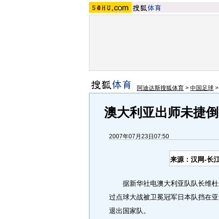
阿迪达斯搜狐体育
>
中国足球
澳大利亚出师未捷倒
2007年07月23日07:50
来源：汉网-长
据新华社电澳大利亚队队长维杜卡
过点球大战被卫冕冠军日本队挡在亚
退出国家队。