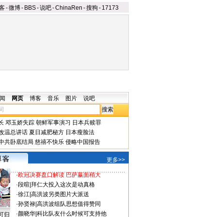
客
-
微博
-
BBS
-
说吧
-
ChinaRen
-
搜狗
-
17173
闻
网页
博客
音乐
图片
说吧
长
邓玉娇失踪
朝鲜军事演习
日本兵赎罪
改温总讲话
夏日减肥秘方
日本瘦脸法
中共卧底结局
慈禧不快乐
侵略中国报告
更多>>
·
欧冠决赛盘口解读 巴萨赢面稍大
·
段暄
|
拜仁大投入这次是动真格
·
徐江
|
高洪波另类图片大派送
·
孙贤禄
|
高洪波组队思想值得赞同
·
颜晓华
|
科比队友什么时候可支持他
可归