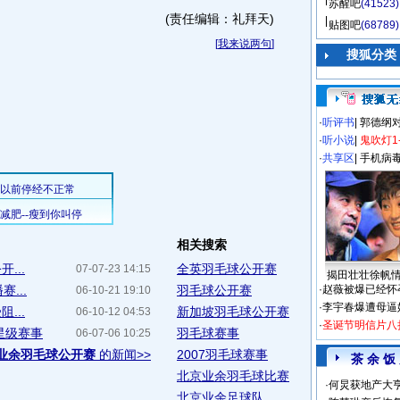
苏醒吧
(41523)
(责任编辑：礼拜天)
贴图吧
(68789)
[
我来说两句
]
搜狐分类
·
听评书
|
郭德纲
·
听小说
|
鬼吹灯1
·
共享区
|
手机病
相关搜索
...
全英羽毛球公开赛
07-07-23 14:15
揭田壮壮徐帆
...
羽毛球公开赛
·
赵薇被爆已经怀
06-10-21 19:10
·
李宇春爆遭母逼
...
新加坡羽毛球公开赛
06-10-12 04:53
·
圣诞节明信片八
星级赛事
羽毛球赛事
06-07-06 10:25
业余羽毛球公开赛
的新闻>>
2007羽毛球赛事
茶 余 饭
北京业余羽毛球比赛
·
何炅获地产大亨
北京业余足球队