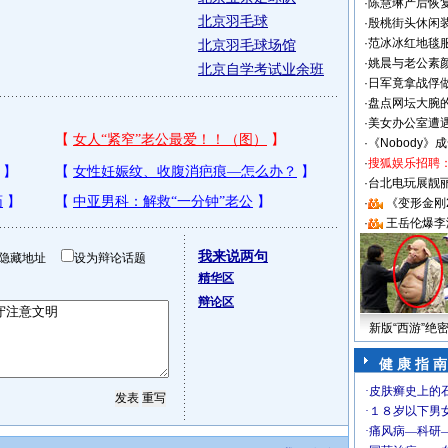
·
陈慧琳产后恢复
北京羽毛球
·
殷桃街头休闲装
·
范冰冰红地毯
北京羽毛球场馆
·
姚晨与老公素
北京自学考试业余班
·
日军竟拿战俘
·
盘点网坛大腕
·
美女办公室遭
·
《Nobody》
·
搜狐娱乐招聘
·
台北电玩展靓丽S
·
《变形金刚
·
王岳伦爆李
我来说两句
隐藏地址
设为辩论话题
精华区
辩论区
新版“西游”绝
健 康 指 南