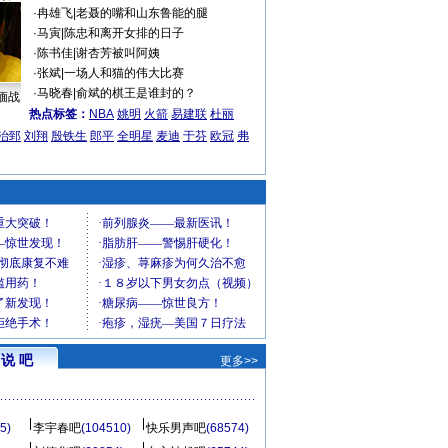
·
冉雄飞
|
老聂的嘴和山东鲁能的腿
·
马寅
|
陈忠和离开女排的日子
·
陈书佳
|
谢杏芳被叫阿姨
·
张斌
|
一场人和猫的伟大比赛
·
马晓春
|
俞斌的棋王是谁封的？
缅战
热点标签：
NBA
姚明
火箭
易建联
杜丽
治郅
刘翔
殷铁生
郎平
全明星
麦迪
于芬
欧冠
弗
说 吧
更多>>
5)
李宇春吧
(104510)
快乐男声吧
(68574)