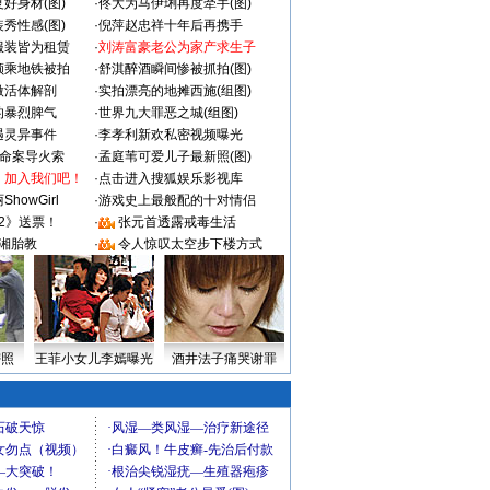
好身材(图)
·
佟大为马伊琍再度牵手(图)
秀性感(图)
·
倪萍赵忠祥十年后再携手
服装皆为租赁
·
刘涛富豪老公为家产求生子
颜乘地铁被拍
·
舒淇醉酒瞬间惨被抓拍(图)
做活体解剖
·
实拍漂亮的地摊西施(组图)
的暴烈脾气
·
世界九大罪恶之城(组图)
遇灵异事件
·
李孝利新欢私密视频曝光
成命案导火索
·
孟庭苇可爱儿子最新照(图)
：加入我们吧！
·
点击进入搜狐娱乐影视库
howGirl
·
游戏史上最般配的十对情侣
2》送票！
·
张元首透露戒毒生活
湘胎教
·
令人惊叹太空步下楼方式
密照
王菲小女儿李嫣曝光
酒井法子痛哭谢罪