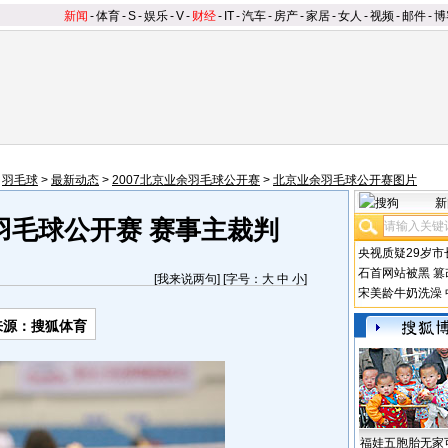
新闻
-
体育
-
S
-
娱乐
-
V
-
财经
-
IT
-
汽车
-
房产
-
家居
-
女人
-
视频
-
邮件
-
博
>
羽毛球
>
最新动态
>
2007北京业余羽毛球公开赛
>
北京业余羽毛球公开赛图片
新
羽毛球公开赛 赛事主裁判
央视质疑29岁市
石首网站被黑
篡
[
我来说两句
] [字号：
大
中
小
]
宋美龄牛奶洗澡
来源：搜狐体育
福娃五胞胎无家