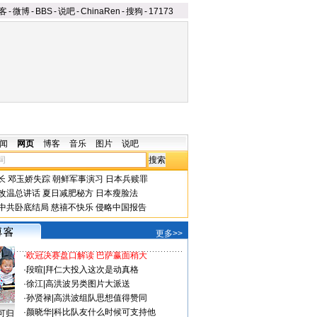
客
-
微博
-
BBS
-
说吧
-
ChinaRen
-
搜狗
-
17173
闻
网页
博客
音乐
图片
说吧
长
邓玉娇失踪
朝鲜军事演习
日本兵赎罪
改温总讲话
夏日减肥秘方
日本瘦脸法
中共卧底结局
慈禧不快乐
侵略中国报告
更多>>
·
欧冠决赛盘口解读 巴萨赢面稍大
·
段暄
|
拜仁大投入这次是动真格
·
徐江
|
高洪波另类图片大派送
·
孙贤禄
|
高洪波组队思想值得赞同
·
颜晓华
|
科比队友什么时候可支持他
可归