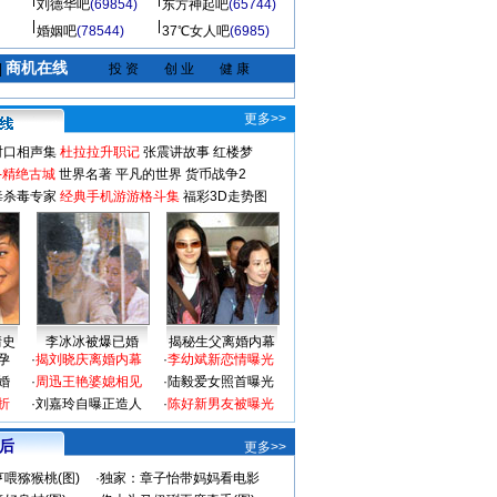
刘德华吧
(69854)
东方神起吧
(65744)
婚姻吧
(78544)
37℃女人吧
(6985)
商机在线
|
投 资
创 业
健 康
更多>>
对口相声集
杜拉拉升职记
张震讲故事
红楼梦
-精绝古城
世界名著
平凡的世界
货币战争2
毒杀毒专家
经典手机游游格斗集
福彩3D走势图
情史
李冰冰被爆已婚
揭秘生父离婚内幕
孕
·
揭刘晓庆离婚内幕
·
李幼斌新恋情曝光
婚
·
周迅王艳婆媳相见
·
陆毅爱女照首曝光
折
·
刘嘉玲自曝正造人
·
陈好新男友被曝光
 后
更多>>
喂猕猴桃(图)
·
独家：章子怡带妈妈看电影