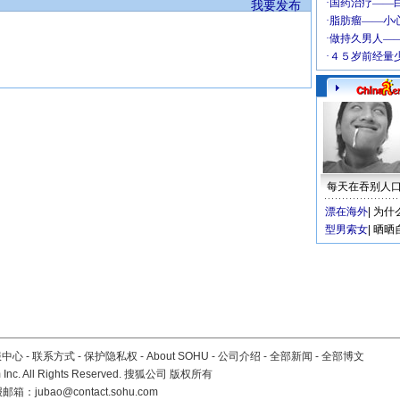
我要发布
每天在吞别人
漂在海外
|
为什
型男索女
|
晒晒
服中心
-
联系方式
-
保护隐私权
-
About SOHU
-
公司介绍
-
全部新闻
-
全部博文
Inc. All Rights Reserved. 搜狐公司
版权所有
报邮箱：
jubao@contact.sohu.com