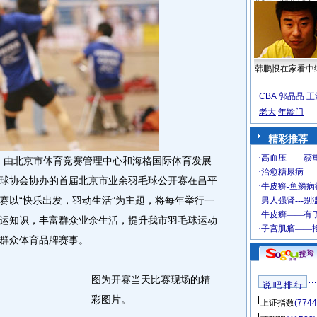
韩鹏恨在家看中
CBA
郭晶晶
王
老大
年龄门
精彩推荐
午，由北京市体育竞赛管理中心和海格国际体育发展
球协会协办的首届北京市业余羽毛球公开赛在昌平
赛以“快乐出发，羽动生活”为主题，将每年举行一
运知识，丰富群众业余生活，提升我市羽毛球运动
群众体育品牌赛事。
图为开赛当天比赛现场的精
说 吧 排 行
彩图片。
上证指数
(7744