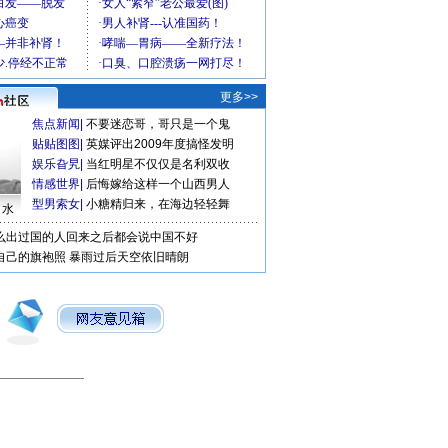
更多>>
焦点新闻
|
不要迷恋哥，哥只是一个鬼
贴贴图图
|
英媒评出2009年度搞怪发明
娱乐旮旯
|
当红明星不仅仅是名利双收
情感世界
|
后悔嫁给这样一个山西男人
型男索女
|
小糖精归来，在海边轻轻舞
口水
么出过国的人回来之后都会说中国不好
自己的旗袍照
暴雨过后天空依旧晴朗