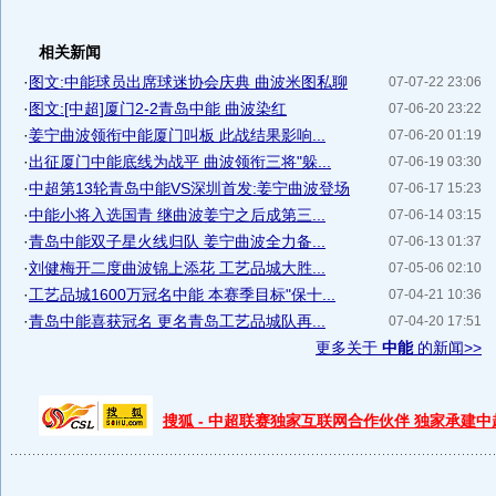
相关新闻
·
图文:中能球员出席球迷协会庆典 曲波米图私聊
07-07-22 23:06
·
图文:[中超]厦门2-2青岛中能 曲波染红
07-06-20 23:22
·
姜宁曲波领衔中能厦门叫板 此战结果影响...
07-06-20 01:19
·
出征厦门中能底线为战平 曲波领衔三将"躲...
07-06-19 03:30
·
中超第13轮青岛中能VS深圳首发:姜宁曲波登场
07-06-17 15:23
·
中能小将入选国青 继曲波姜宁之后成第三...
07-06-14 03:15
·
青岛中能双子星火线归队 姜宁曲波全力备...
07-06-13 01:37
·
刘健梅开二度曲波锦上添花 工艺品城大胜...
07-05-06 02:10
·
工艺品城1600万冠名中能 本赛季目标"保十...
07-04-21 10:36
·
青岛中能喜获冠名 更名青岛工艺品城队再...
07-04-20 17:51
更多关于
中能
的新闻>>
搜狐 - 中超联赛独家互联网合作伙伴 独家承建