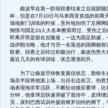
曲波早在第一阶段联赛结束之后就跟随
杯，但是在7月10日与马来西亚首战的前两
场地射门训练的时候，意外地别伤了左脚脚
惋惜与国足23人大名单擦肩而过。受伤之后
即离开而是留在吉隆坡，一边为国足助威，
战伊朗当晚，他才与另一名落选的国脚杨智
联赛。回青之后经过积极治疗，曲波伤势大
最近几天的有球训练，状态逐渐回升。
为了让曲波尽快恢复最佳状态，殷铁生
场后半段将他派上场，出任右边前卫。伤愈
场表现地非常活跃，不断扯动接应要球，比赛
分钟，他拿球后快速突破下底传中，皮球绕
员，滚到巴西试训外援前锋罗伯特的脚下，