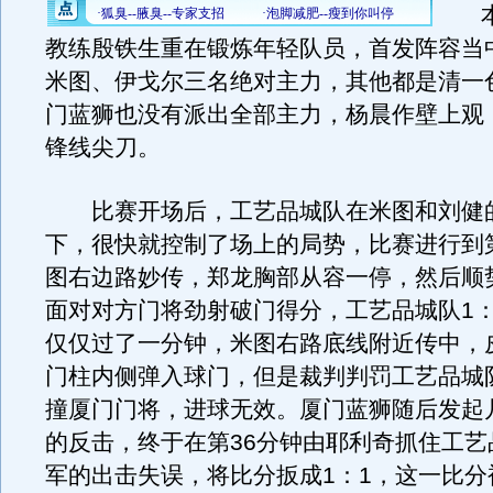
本
教练殷铁生重在锻炼年轻队员，首发阵容当
米图、伊戈尔三名绝对主力，其他都是清一
门蓝狮也没有派出全部主力，杨晨作壁上观
锋线尖刀。
比赛开场后，工艺品城队在米图和刘健
下，很快就控制了场上的局势，比赛进行到第
图右边路妙传，郑龙胸部从容一停，然后顺
面对对方门将劲射破门得分，工艺品城队1：
仅仅过了一分钟，米图右路底线附近传中，
门柱内侧弹入球门，但是裁判判罚工艺品城
撞厦门门将，进球无效。厦门蓝狮随后发起
的反击，终于在第36分钟由耶利奇抓住工艺
军的出击失误，将比分扳成1：1，这一比分