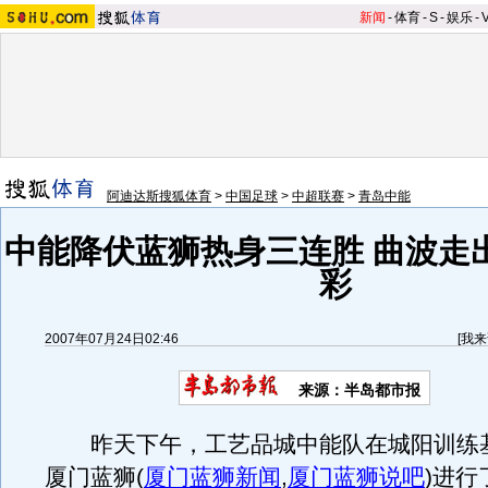
新闻
-
体育
-
S
-
娱乐
-
阿迪达斯搜狐体育
>
中国足球
>
中超联赛
>
青岛中能
中能降伏蓝狮热身三连胜 曲波走
彩
2007年07月24日02:46
[
我来
来源：半岛都市报
昨天下午，工艺品城中能队在城阳训练
厦门蓝狮
(
厦门蓝狮新闻
,
厦门蓝狮说吧
)
进行