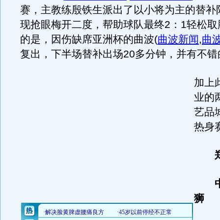
赛，主教练殷铁生派出了以小将为主的替补
现抢眼梅开二度，帮助球队最终2：1轻松取
的是，因伤缺席亚洲杯的曲波
(
曲波新闻
,
曲
复出，下半场替补出场20多分钟，并有不错
加上
业的
艺品
热身
郑
中
狮