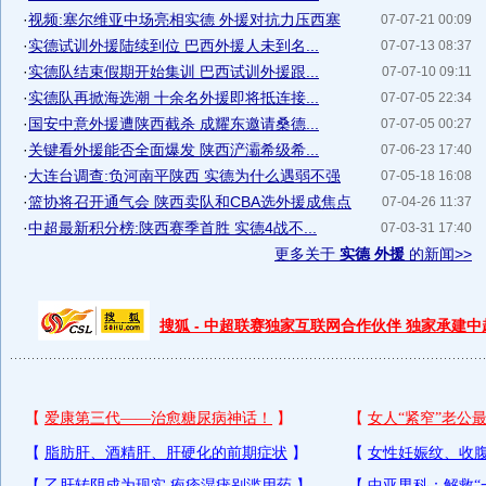
·
视频:塞尔维亚中场亮相实德 外援对抗力压西塞
07-07-21 00:09
·
实德试训外援陆续到位 巴西外援人未到名...
07-07-13 08:37
·
实德队结束假期开始集训 巴西试训外援跟...
07-07-10 09:11
·
实德队再掀海选潮 十余名外援即将抵连接...
07-07-05 22:34
·
国安中意外援遭陕西截杀 成耀东邀请桑德...
07-07-05 00:27
·
关键看外援能否全面爆发 陕西浐灞希级希...
07-06-23 17:40
·
大连台调查:负河南平陕西 实德为什么遇弱不强
07-05-18 16:08
·
篮协将召开通气会 陕西卖队和CBA选外援成焦点
07-04-26 11:37
·
中超最新积分榜:陕西赛季首胜 实德4战不...
07-03-31 17:40
更多关于
实德 外援
的新闻>>
搜狐 - 中超联赛独家互联网合作伙伴 独家承建