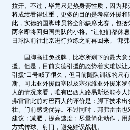
拉开。不过，毕竟只是热身赛性质，因为邦
将成绩看得过重，更多的目的是考察外援和
此，实德的国脚球员将全部缺席比赛，包括
两名即将回归国奥队的小将。"让他们都休息
日球队前往北京进行拉练之前再回来。"邦
国脚高挂免战牌，比赛所剩下的最大意
援。但是，目前实德引援的态势着实难以让
引援"口号喊了很久，但目前随队训练的只
斯、冈比亚外援西塞以及塞尔维亚外援米罗
人的情况来看，唯有巴西人路易斯还能令人
弗雷雷此前对巴西人的评价是：脚下技术出
壮、门前感觉优异。不过同时，邦弗雷雷也
建议：减肥，提高速度；尽量简化动作，用
方式传球、射门，避免贻误战机。