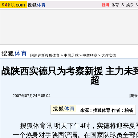
新闻
-
体育
-
S
-
娱乐
-
阿迪达斯搜狐体育
>
中国足球
>
中超联赛
>
大连实德
战陕西实德只为考察新援 主力未
超
2007年07月24日05:04
[
我来
来源：搜狐体育 作者：柏杨
搜狐体育讯 明天下午4时，实德将迎来夏
一个热身对手陕西浐灞。在国家队球员全部