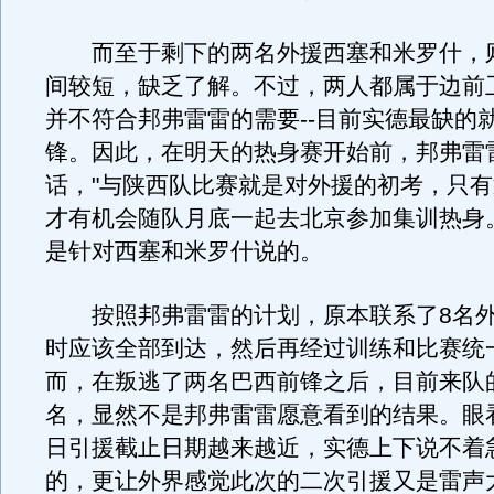
而至于剩下的两名外援西塞和米罗什，
间较短，缺乏了解。不过，两人都属于边前
并不符合邦弗雷雷的需要--目前实德最缺的
锋。因此，在明天的热身赛开始前，邦弗雷
话，"与陕西队比赛就是对外援的初考，只
才有机会随队月底一起去北京参加集训热身
是针对西塞和米罗什说的。
按照邦弗雷雷的计划，原本联系了8名外
时应该全部到达，然后再经过训练和比赛统
而，在叛逃了两名巴西前锋之后，目前来队
名，显然不是邦弗雷雷愿意看到的结果。眼看
日引援截止日期越来越近，实德上下说不着
的，更让外界感觉此次的二次引援又是雷声