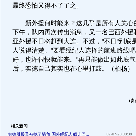
最终恐怕又得不了了之。
新外援何时能来？这几乎是所有人关心
下午，队内再次传出消息，又一名巴西外援
亚外援不日将赶到大连。不过，"不日"到底
人说得清楚。"要看经纪人选择的航班路线
好，也许很快就能来。"再只能做出如此底
后，实德自己其实也在心里打鼓。（柏杨）
(责
相关新闻
·
实德引援又被挖了墙角 国外经纪人截走巴...
07-07-23 08:39