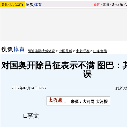
新闻
-
体育
-
S
-
娱乐
-
阿迪达斯搜狐体育
>
中国足球
>
中超联赛
>
山东鲁能
对国奥开除吕征表示不满 图巴：
误
2007年07月24日09:27
[
我来说
来源：大河网-大河报
□李文