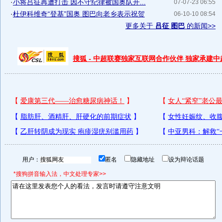
·
小将吕征再遭打击 因不守纪律被国奥队开...
07-07-23 06:55
·
杜伊科维奇“登基”国奥 图巴向老乡表示祝贺
06-10-10 08:54
更多关于
吕征 图巴
的新闻>>
搜狐 - 中超联赛独家互联网合作伙伴 独家承建
用户：
匿名
隐藏地址
设为辩论话题
*搜狗拼音输入法，中文处理专家>>