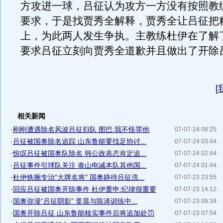
方攻进一球，吕征认为攻方一方没有按照教
要求，于是找贾秀全解释，贾秀全让吕征把
上，为此两人发生争执。主教练杜伊在了解
要求吕征立刻向贾秀全道歉并且做出了开除
[
相关新闻
·
刚刚遭遇除名风波吕征归队 图巴:我不怪罪他
07-07-24 08:25
·
吕征被国奥除名追踪 山东鲁能要找足协讨...
07-07-24 03:44
·
惊叹吕征被国奥队除名 韩公政表态肯定追...
07-07-24 02:44
·
吕征事件引球队关注 泰山电诫本队其他国...
07-07-24 01:44
·
杜伊铁腕专治"大牌名将" 国奥静待吕征洗...
07-07-23 23:55
·
回应吕征被国奥开除事件 杜伊重申:纪律很重要
07-07-23 14:12
·
国奥弥漫“吕征阴影” 姜晨与陈涛训练中...
07-07-23 09:34
·
国奥开除吕征 山东鲁能核实事件后将追加处罚
07-07-23 07:54