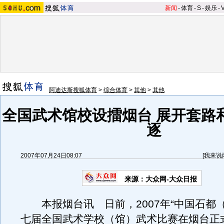
新闻
-
体育
-
S
-
娱乐
-
阿迪达斯搜狐体育
>
综合体育
>
其他
>
其他
全国武术馆校设擂烟台 展开套路
逐
2007年07月24日08:07
[
我来说
来源：大众网-大众日报
本报烟台讯 日前，2007年“中国石都（
七届全国武术学校（馆）武术比赛在烟台正