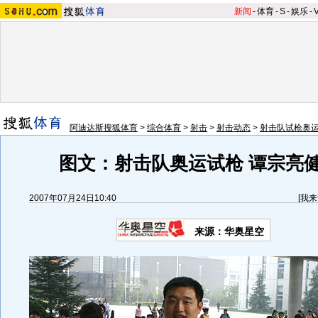
新闻
-
体育
-
S
-
娱乐
-
阿迪达斯搜狐体育
>
综合体育
>
射击
>
射击动态
>
射击队试枪奥
图文：射击队奥运试枪 谭宗亮
2007年07月24日10:40
[
我来
来源：华奥星空