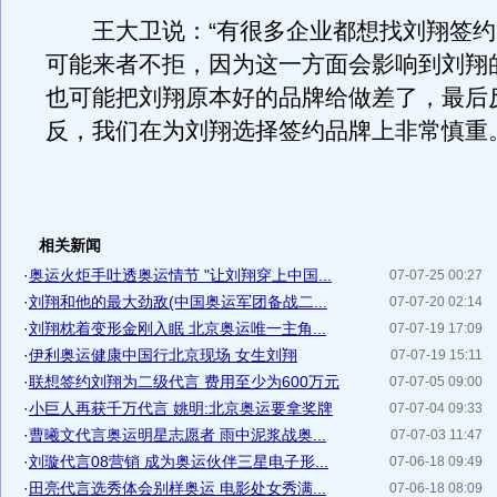
王大卫说：“有很多企业都想找刘翔签约
可能来者不拒，因为这一方面会影响到刘翔
也可能把刘翔原本好的品牌给做差了，最后
反，我们在为刘翔选择签约品牌上非常慎重
相关新闻
·
奥运火炬手吐透奥运情节 "让刘翔穿上中国...
07-07-25 00:27
·
刘翔和他的最大劲敌(中国奥运军团备战二...
07-07-20 02:14
·
刘翔枕着变形金刚入眠 北京奥运唯一主角...
07-07-19 17:09
·
伊利奥运健康中国行北京现场 女生刘翔
07-07-19 15:11
·
联想签约刘翔为二级代言 费用至少为600万元
07-07-05 09:00
·
小巨人再获千万代言 姚明:北京奥运要拿奖牌
07-07-04 09:33
·
曹曦文代言奥运明星志愿者 雨中泥浆战奥...
07-07-03 11:47
·
刘璇代言08营销 成为奥运伙伴三星电子形...
07-06-18 09:49
·
田亮代言选秀体会别样奥运 电影处女秀满...
07-06-18 08:09