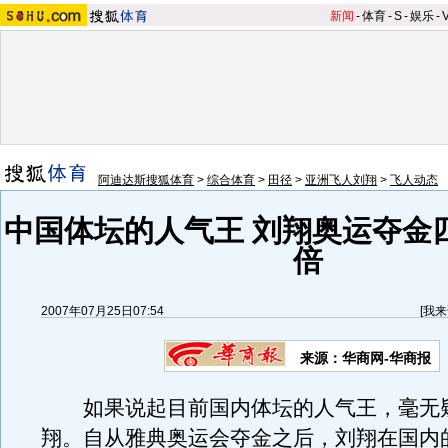
新闻
-
体育
-
S
-
娱乐
-
阿迪达斯搜狐体育
>
综合体育
>
田径
>
亚洲飞人刘翔
>
飞人动态
中国体坛的人气王 刘翔奥运夺金
倍
2007年07月25日07:54
[
我来
来源：华商网-华商报
如果说起目前国内体坛的人气王，毫无
翔。自从雅典奥运会夺金之后，刘翔在国内