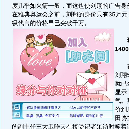
度几乎如火箭一般，而这也使刘翔的广告身
在雅典奥运会之前，刘翔的身价只有35万元
级代言的价格早已突破千万。
140
在
刘翔
就已
显示
气。
价到
田协
的副主任王大卫昨天在接受记者采访时笑着