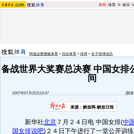
新闻
-
体育
-
S
-
娱乐
-
阿迪达斯搜狐体育
>
综合体育
>
排球
>
女子排球动态
备战世界大奖赛总决赛 中国女排
间
2007年07月25日10:47
[
我来
来源：解放网-解放日报
新华社
北京
７月２４日电 中国女排
(
中
国女排说吧
)
２４日下午进行了一堂公开训练