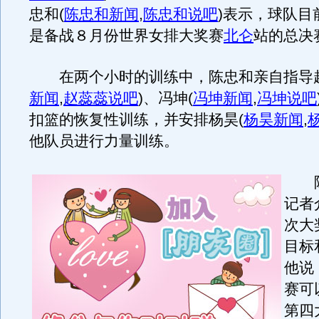
忠和
(
陈忠和新闻
,
陈忠和说吧
)
表示，球队目
是备战８月份世界女排大奖赛
北仑
站的总决
在两个小时的训练中，陈忠和亲自指导
新闻
,
赵蕊蕊说吧
)
、冯坤
(
冯坤新闻
,
冯坤说吧
扣篮的恢复性训练，并安排杨昊
(
杨昊新闻
,
他队员进行力量训练。
陈
记者
次大
目标
他说
赛可
第四