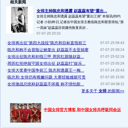
相关新闻
女排主帅陈忠和透露 赵蕊蕊有望“重出...
女排主帅陈忠和透露 赵蕊蕊有望“重出江湖” 本报讯(特约
记者 小孙)昨日,记者在中国女排主教练陈忠和那里得知,“第
一高妹”赵蕊蕊目前腿伤恢复良好...
07-07-20 20:33
·
女排将出征“第四大战役”陈忠和目标直指前三
07-07-25 09:43
·
陈忠和称不会冒险让她复出 赵蕊蕊不去亚锦赛
07-07-25 09:14
·
女排出征陈忠和剑指三甲 周苏红跟随赵蕊...
07-07-25 02:19
·
周苏红拒绝留守跟女排出征 赵蕊蕊打"娱乐...
07-07-25 00:24
·
女排大奖赛中国争前三 陈忠和透露王一梅...
07-07-24 20:43
·
陈忠和:女排仍有稚嫩问题 大赛经验难能可贵
07-07-05 15:50
·
女排激战总统杯赵蕊蕊不闲着 称不惧怕新...
07-07-04 08:11
更多关于
女排
的新闻>>
中国女排官方博客 和中国女排共呼吸同命运