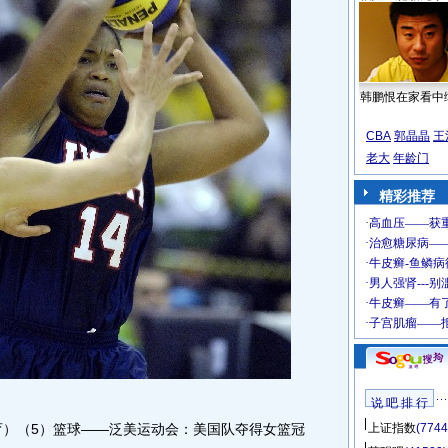
韩鹏恨在家看中
CBA
郭晶晶
王
老大
年龄门
精彩推荐
说 吧 排 行
（体育）（5）篮球――泛美运动会：美国队夺得女篮冠
上证指数
(7744