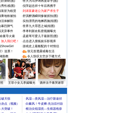
好身材(图)
·
佟大为马伊琍再度牵手(图)
秀性感(图)
·
倪萍赵忠祥十年后再携手
服装皆为租赁
·
刘涛富豪老公为家产求生子
颜乘地铁被拍
·
舒淇醉酒瞬间惨被抓拍(图)
做活体解剖
·
实拍漂亮的地摊西施(组图)
的暴烈脾气
·
世界九大罪恶之城(组图)
遇灵异事件
·
李孝利新欢私密视频曝光
成命案导火索
·
孟庭苇可爱儿子最新照(图)
：加入我们吧！
·
点击进入搜狐娱乐影视库
howGirl
·
游戏史上最般配的十对情侣
2》送票！
·
张元首透露戒毒生活
湘胎教
·
令人惊叹太空步下楼方式
密照
王菲小女儿李嫣曝光
酒井法子痛哭谢罪