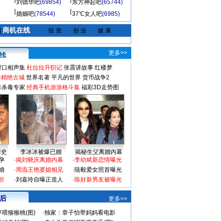
刘德华吧
(69854)
东方神起吧
(65744)
婚姻吧
(78544)
37℃女人吧
(6985)
商机在线
|
投 资
创 业
健 康
更多>>
对口相声集
杜拉拉升职记
张震讲故事
红楼梦
-精绝古城
世界名著
平凡的世界
货币战争2
毒杀毒专家
经典手机游游格斗集
福彩3D走势图
情史
李冰冰被爆已婚
揭秘生父离婚内幕
孕
·
揭刘晓庆离婚内幕
·
李幼斌新恋情曝光
婚
·
周迅王艳婆媳相见
·
陆毅爱女照首曝光
折
·
刘嘉玲自曝正造人
·
陈好新男友被曝光
 后
更多>>
喂猕猴桃(图)
·
独家：章子怡带妈妈看电影