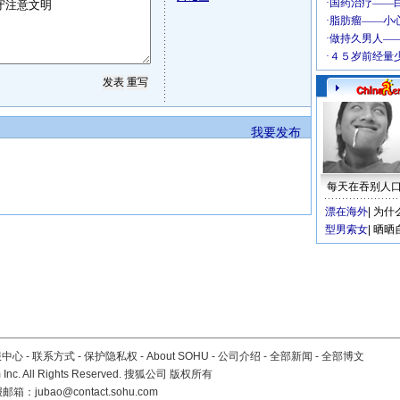
我要发布
每天在吞别人
漂在海外
|
为什
型男索女
|
晒晒
服中心
-
联系方式
-
保护隐私权
-
About SOHU
-
公司介绍
-
全部新闻
-
全部博文
Inc. All Rights Reserved. 搜狐公司
版权所有
报邮箱：
jubao@contact.sohu.com