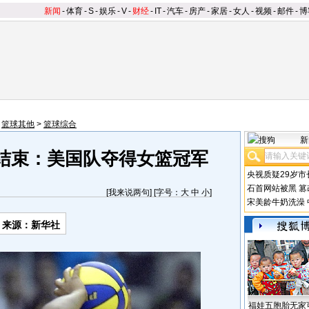
新闻
-
体育
-
S
-
娱乐
-
V
-
财经
-
IT
-
汽车
-
房产
-
家居
-
女人
-
视频
-
邮件
-
博
>
篮球其他
>
篮球综合
新
结束：美国队夺得女篮冠军
央视质疑29岁市
石首网站被黑
篡
[
我来说两句
] [字号：
大
中
小
]
宋美龄牛奶洗澡
来源：新华社
福娃五胞胎无家