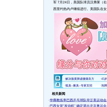
军 7月24日，美国队球员汉弗莱（
西里约热内卢继续进行。美国队在女篮
相关新闻
·
华裔教练率巴西乒乓球队夺泛美运动会
·
巴西女篮“发动机” 确定退出北京奥运会..