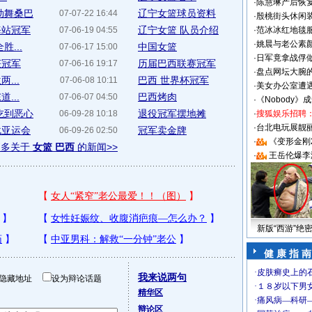
·
陈慧琳产后恢复
劲舞桑巴
辽宁女篮球员资料
07-07-22 16:44
·
殷桃街头休闲装
海站冠军
辽宁女篮 队员介绍
07-06-19 04:55
·
范冰冰红地毯
·
姚晨与老公素
...
中国女篮
07-06-17 15:00
·
日军竟拿战俘
获冠军
历届巴西联赛冠军
07-06-16 19:17
·
盘点网坛大腕
...
巴西 世界杯冠军
07-06-08 10:11
·
美女办公室遭
...
巴西烤肉
07-06-07 04:50
·
《Nobody》
吃到恶心
退役冠军摆地摊
06-09-28 10:18
·
搜狐娱乐招聘
·
台北电玩展靓丽S
战亚运会
冠军卖金牌
06-09-26 02:50
·
《变形金刚
更多关于
女篮 巴西
的新闻>>
·
王岳伦爆李
新版“西游”绝
健 康 指 南
我来说两句
隐藏地址
设为辩论话题
精华区
辩论区