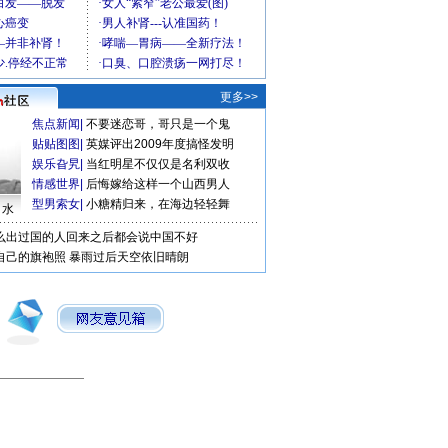
更多>>
焦点新闻
|
不要迷恋哥，哥只是一个鬼
贴贴图图
|
英媒评出2009年度搞怪发明
娱乐旮旯
|
当红明星不仅仅是名利双收
情感世界
|
后悔嫁给这样一个山西男人
型男索女
|
小糖精归来，在海边轻轻舞
口水
么出过国的人回来之后都会说中国不好
自己的旗袍照
暴雨过后天空依旧晴朗