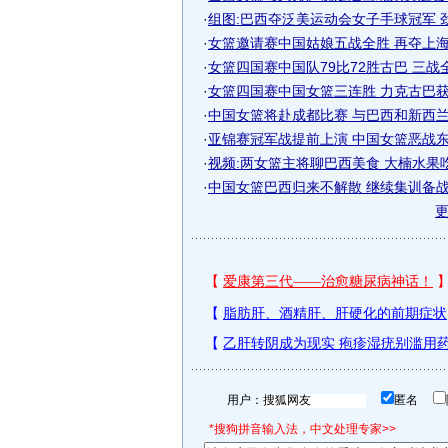
·
组图:巴西夺泛美运动会女子手球冠军 
·
女篮邀请赛中国姑娘五战全胜 再夺上
·
女篮四国赛中国队79比72胜古巴 三战全胜
·
女篮四国赛中国女篮三连胜 力克古巴
·
中国女篮将赴成都比赛 与巴西和新西兰两
·
亚锦赛冠军战提前上演 中国女篮恶战东道
·
视频:两女篮主将聊巴西美食 大楠水果
·
中国女篮巴西归来不解散 继续集训备
用户：
匿名
*搜狗拼音输入法，中文处理专家>>