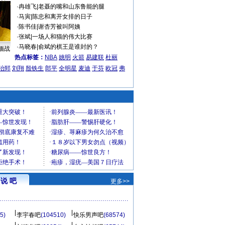
·
冉雄飞
|
老聂的嘴和山东鲁能的腿
·
马寅
|
陈忠和离开女排的日子
·
陈书佳
|
谢杏芳被叫阿姨
·
张斌
|
一场人和猫的伟大比赛
·
马晓春
|
俞斌的棋王是谁封的？
缅战
热点标签：
NBA
姚明
火箭
易建联
杜丽
治郅
刘翔
殷铁生
郎平
全明星
麦迪
于芬
欧冠
弗
说 吧
更多>>
5)
李宇春吧
(104510)
快乐男声吧
(68574)