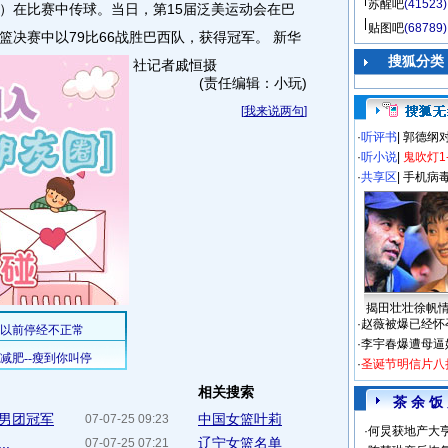
苏醒吧
(41523)
右）在比赛中传球。当日，第15届泛美运动会在巴
贴图吧
(68789)
决赛中以79比66战胜巴西队，获得冠军。 新华
搜狐分类
社记者戚恒摄
(责任编辑：小玩)
[
我来说两句
]
·
听评书
|
郭德纲
·
听小说
|
鬼吹灯1
·
共享区
|
手机病
揭田壮壮徐帆
·
赵薇被爆已经怀
·
李宇春爆遭母逼
·
圣诞节明信片八
相关搜索
茶 余 饭
男团冠军
中国女篮叶莉
07-07-25 09:23
·
何炅获地产大亨
.
辽宁女篮名单
07-07-25 07:21