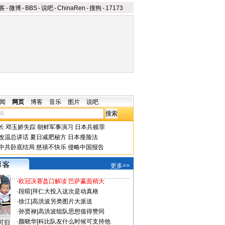
客
-
微博
-
BBS
-
说吧
-
ChinaRen
-
搜狗
-
17173
闻
网页
博客
音乐
图片
说吧
长
邓玉娇失踪
朝鲜军事演习
日本兵赎罪
改温总讲话
夏日减肥秘方
日本瘦脸法
中共卧底结局
慈禧不快乐
侵略中国报告
更多>>
·
欧冠决赛盘口解读 巴萨赢面稍大
·
段暄
|
拜仁大投入这次是动真格
·
徐江
|
高洪波另类图片大派送
·
孙贤禄
|
高洪波组队思想值得赞同
·
颜晓华
|
科比队友什么时候可支持他
可归