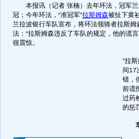
本报讯（记者 张楠）去年环法，冠军兰
冠；今年环法，“准冠军”
拉斯姆森
被扯下黄
兰拉波银行车队宣布，将环法领骑者拉斯姆
法：“拉斯姆森违反了车队的规定，他的谎
很震惊。
”拉
间1
错，
前谎
过药
的惩