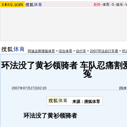
新闻
-
体育
-
S
-
娱乐
-
阿迪达斯搜狐体育
>
综合体育
>
自行车
>
2007环法自行车赛
>
环
环法没了黄衫领骑者 车队忍痛割
冤
2007年07月27日02:20
[
我来
来源：搜狐体育
环法没了黄衫领骑者