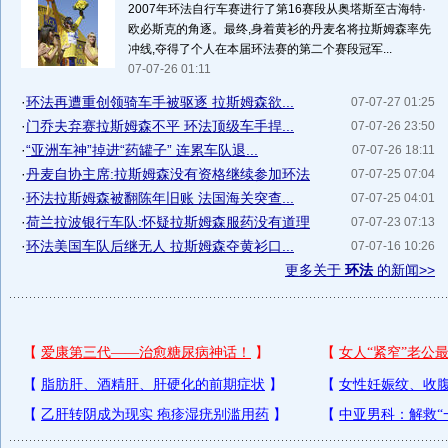
2007年环法自行车赛进行了第16赛段从奥塔斯至古海特·
欧必斯克的角逐。最终,身着黄衫的丹麦名将拉斯姆森率先
冲线,夺得了个人在本届环法赛的第二个赛段冠军...
07-07-26 01:11
·
环法再遭重创领骑车手被驱逐 拉斯姆森欲...
07-07-27 01:25
·
门乔夫弃赛拉斯姆森不平 环法顶级车手捍...
07-07-26 23:50
·
“亚洲车神”掉进“药罐子” 连累车队退...
07-07-26 18:11
·
丹麦自协主席:拉斯姆森没有资格继续参加环法
07-07-25 07:04
·
环法拉斯姆森被翻陈年旧账 法国海关突查...
07-07-25 04:01
·
荷兰拉波银行车队:怀疑拉斯姆森服药没有道理
07-07-23 07:13
·
环法美国车队后继无人 拉斯姆森夺黄衫口...
07-07-16 10:26
更多关于
环法
的新闻>>