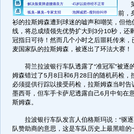
第1
前，
衫的拉斯姆森遭到球迷的嘘声和嘲笑，但他
线，将总成绩领先优势扩大到3分10秒，还
冠指日可待！然而几个小时之后噩耗传来，
麦国家队的拉斯姆森，被逐出了环法大赛！
荷兰拉波银行车队透露了“准冠军”被逐
姆森错过了5月8日和6月28日的随机药检，
必须提供行踪以接受药检，拉斯姆森当时告
墨西哥，但车手卡萨尼透露自己6月中旬在
斯姆森。
拉波银行车队发言人伯格斯玛说：“驱逐
队赞助商的意思，这是车队历史上最黑暗的