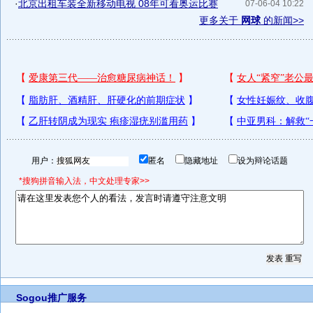
·
北京出租车装全新移动电视 08年可看奥运比赛
07-06-04 10:22
更多关于
网球
的新闻>>
用户：
匿名
隐藏地址
设为辩论话题
*搜狗拼音输入法，中文处理专家>>
Sogou推广服务