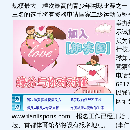
规模最大、档次最高的青少年网球比赛之一
三名的选手将有资格申请国家二级运动员称
举办
示试
员为
行技
球知
竞猜
电话
621
以通
网址
www.tianlisports.com。报名工作已经
坛、首都体育馆都将设有报名地点。 (李仁