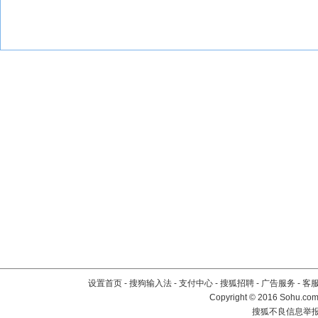
设置首页
-
搜狗输入法
-
支付中心
-
搜狐招聘
-
广告服务
-
客
Copyright
©
2016 Sohu.com 
搜狐不良信息举