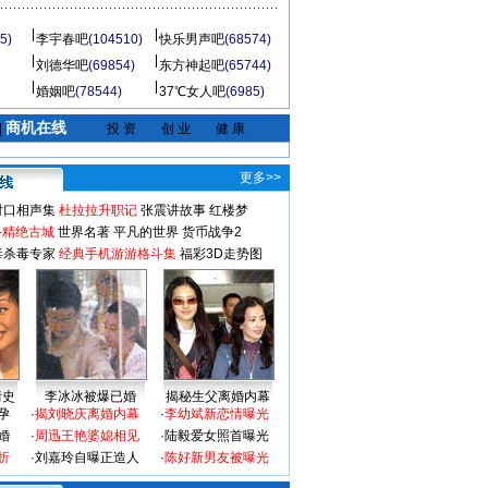
5)
李宇春吧
(104510)
快乐男声吧
(68574)
刘德华吧
(69854)
东方神起吧
(65744)
婚姻吧
(78544)
37℃女人吧
(6985)
商机在线
|
投 资
创 业
健 康
更多>>
对口相声集
杜拉拉升职记
张震讲故事
红楼梦
-精绝古城
世界名著
平凡的世界
货币战争2
毒杀毒专家
经典手机游游格斗集
福彩3D走势图
情史
李冰冰被爆已婚
揭秘生父离婚内幕
孕
·
揭刘晓庆离婚内幕
·
李幼斌新恋情曝光
婚
·
周迅王艳婆媳相见
·
陆毅爱女照首曝光
折
·
刘嘉玲自曝正造人
·
陈好新男友被曝光