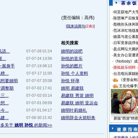
茶 余 饭
·
何炅获地产大亨
(责任编辑：高伟)
·
陈慧琳产后恢复
·
殷桃街头休闲装
[
我来说两句
(2条)
]
·
范冰冰红地毯
·
姚晨与老公素
相关搜索
·
日军竟拿战俘
·
盘点网坛大腕
...
姚明的说吧
07-07-26 01:24
·
美女办公室遭
..
孙悦的音乐
07-07-24 13:56
·
《Nobody》
一展身手
孙悦的图片
07-07-19 08:13
·
搜狐娱乐招聘
...
孙悦 个人资料
07-07-17 11:00
·
台北电玩展靓丽S
·
《变形金刚
都想要姚明
孙悦 怀孕
07-07-07 20:08
·
王岳伦爆李
于调整期
姚明 易建联
07-07-02 17:41
...
易建联 男篮 姚明
07-07-02 03:14
...
易建联 姚明 亚运会
07-07-01 09:09
...
姚明叶莉婚礼
07-07-01 04:17
...
姚明辞去火箭职务
07-06-30 21:42
新版“西游”绝
更多关于
姚明 孙悦
的新闻>>
健 康 指 南