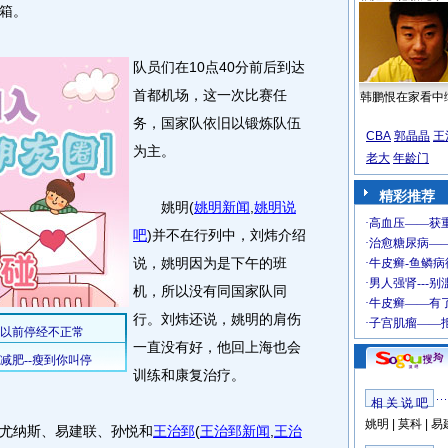
箱。
队员们在10点40分前后到达
首都机场，这一次比赛任
韩鹏恨在家看中
务，国家队依旧以锻炼队伍
CBA
郭晶晶
王
为主。
老大
年龄门
精彩推荐
姚明
(
姚明新闻
,
姚明说
吧
)
并不在行列中，刘炜介绍
说，姚明因为是下午的班
机，所以没有同国家队同
行。刘炜还说，姚明的肩伤
一直没有好，他回上海也会
训练和康复治疗。
相 关 说 吧
姚明
|
莫科
|
易
尤纳斯、易建联、孙悦和
王治郅
(
王治郅新闻
,
王治