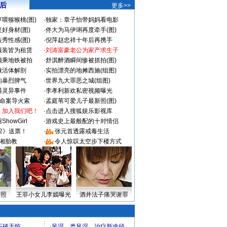
 后
更多>>
喂猕猴桃(图)
·
独家：章子怡带妈妈看电影
好身材(图)
·
佟大为马伊琍再度牵手(图)
秀性感(图)
·
倪萍赵忠祥十年后再携手
服装皆为租赁
·
刘涛富豪老公为家产求生子
颜乘地铁被拍
·
舒淇醉酒瞬间惨被抓拍(图)
做活体解剖
·
实拍漂亮的地摊西施(组图)
的暴烈脾气
·
世界九大罪恶之城(组图)
遇灵异事件
·
李孝利新欢私密视频曝光
成命案导火索
·
孟庭苇可爱儿子最新照(图)
：加入我们吧！
·
点击进入搜狐娱乐影视库
howGirl
·
游戏史上最般配的十对情侣
2》送票！
·
张元首透露戒毒生活
湘胎教
·
令人惊叹太空步下楼方式
密照
王菲小女儿李嫣曝光
酒井法子痛哭谢罪