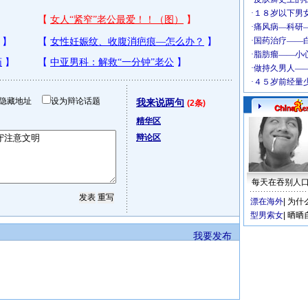
隐藏地址
设为辩论话题
我来说两句
(2条)
精华区
辩论区
每天在吞别人
漂在海外
|
为什
型男索女
|
晒晒
我要发布