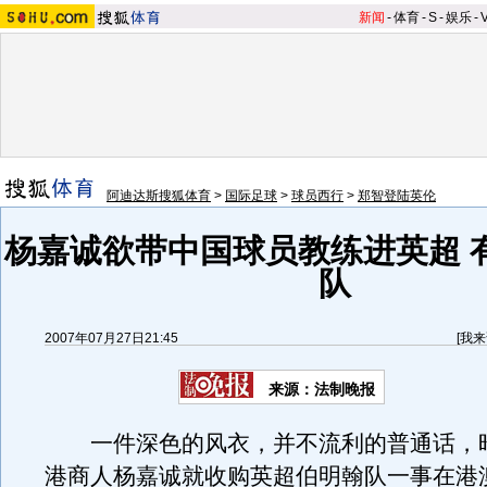
新闻
-
体育
-
S
-
娱乐
-
阿迪达斯搜狐体育
>
国际足球
>
球员西行
>
郑智登陆英伦
杨嘉诚欲带中国球员教练进英超 
队
2007年07月27日21:45
[
我来
来源：法制晚报
一件深色的风衣，并不流利的普通话，
港商人杨嘉诚就收购英超伯明翰队一事在港