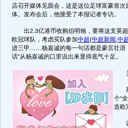
店召开媒体见面会，这是这位足球富豪首次
体。发布会后，他接受了本报记者专访。
出2.3亿港币收购伯明翰，要将这支英超
欧冠球队，考虑买队参加
中超
(
中超新闻
,
中
进三甲……杨嘉诚的每一句话都是豪言壮语
话”从杨嘉诚的口里说出来显得底气十足。
关
期
个“
造欧
记