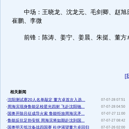
中场：王晓龙、沈龙元、毛剑卿、赵旭
崔鹏、李微
前锋：陈涛、姜宁、姜晨、朱挺、董方
[
相关新闻
·
沈阳测试赛20人名单敲定 董方卓首次入选...
07-07-28 07:51
·
周海滨现身鲁能足校星光四射 飞赴沈阳驰...
07-07-28 04:50
·
国奥开除吕征成导火索 鲁能拒放周海滨矛...
07-07-27 11:00
·
鲁能反抗足协安抚 周海滨将如期赴沈到国...
07-07-27 08:42
·
国奥明天抵沈备战四国赛 杜伊渴望董方卓回归
07-07-26 02:00