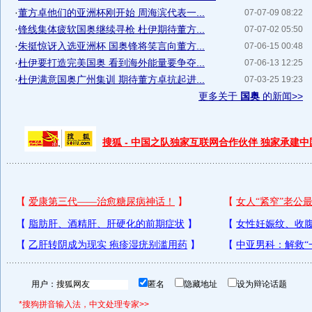
·
董方卓他们的亚洲杯刚开始 周海滨代表一...
07-07-09 08:22
·
锋线集体疲软国奥继续寻枪 杜伊期待董方...
07-07-02 05:50
·
朱挺惊讶入选亚洲杯 国奥锋将笑言向董方...
07-06-15 00:48
·
杜伊要打造完美国奥 看到海外能量要争夺...
07-06-13 12:25
·
杜伊满意国奥广州集训 期待董方卓抗起进...
07-03-25 19:23
更多关于
国奥
的新闻>>
搜狐 - 中国之队独家互联网合作伙伴 独家承建
用户：
匿名
隐藏地址
设为辩论话题
*搜狗拼音输入法，中文处理专家>>