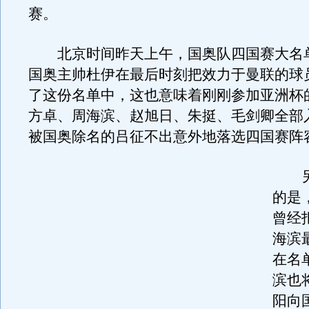
赛。
北京时间昨天上午，国奥队四国赛大名
国奥主帅杜伊在最后时刻把效力于曼联的球
了这份名单中，这也意味着刚刚参加亚洲杯
方卓、周海滨、赵旭日、朱挺、毛剑卿全部
被国奥除名的吕征不出意外地落选四国赛阵
另
的是
曾经
海滨
在名
滨也
阳向