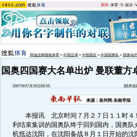
新闻
-
体育
-
S
-
娱乐
-
阿迪达斯搜狐体育
>
中国足球
>
中国国足
>
中国国奥队
>
国奥动
国奥四国赛大名单出炉 曼联董方
2007年07月28日08:55
[
我来说
来源：泉州网-东南早报
本报讯 北京时间７月２７日１１时４
利结束集训的国奥队终于回到国内，国奥队
机抵达沈阳，在沈阳备战８月１日开始的沈