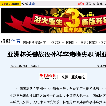
新闻
-
体育
-
S
-
娱乐
-
阿迪达斯搜狐体育
>
中国足球
>
中国国足
>
中国男足国家队
>
国
亚洲杯关键战役孙祥李玮峰失职 谢
2007年07月31日03:54
[
我来说
来源：重庆晚报
中国国家队在亚洲杯上小组未出线，创造了历史最差战绩，中
亚龙从马来西亚回国之后便一直沉默，不过昨天他表示，国家队这
些球员无头脑、无纪律有直接关系，特别是后卫孙祥和李玮峰擅离