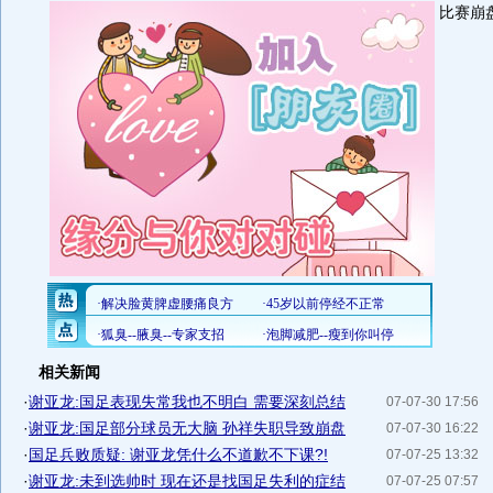
比赛崩
相关新闻
·
谢亚龙:国足表现失常我也不明白 需要深刻总结
07-07-30 17:56
·
谢亚龙:国足部分球员无大脑 孙祥失职导致崩盘
07-07-30 16:22
·
国足兵败质疑: 谢亚龙凭什么不道歉不下课?!
07-07-25 13:32
·
谢亚龙:未到选帅时 现在还是找国足失利的症结
07-07-25 07:57