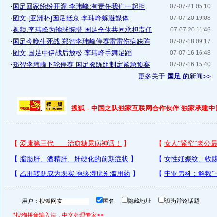
·
国足回家纷纷开溜 李玮峰:有责任我们一起担
07-07-21 05:10
·
图文:[亚洲杯]国足抵京 李玮峰躲避媒体
07-07-20 19:08
·
视频:李玮峰为输球惋惜 国足全体共同承担责任
07-07-20 11:46
·
国足今晚生死战 郑智李玮峰停赛雷雷伤病缺阵
07-07-18 09:17
·
图文:国足中伊战后放松 李玮峰手舞足蹈
07-07-16 16:48
·
郑智李玮峰下轮停赛 国足教练组制定紧急预案
07-07-16 15:40
更多关于
国足
的新闻>>
搜狐 - 中国之队独家互联网合作伙伴 独家承建
用户：
匿名
隐藏地址
设为辩论话题
*搜狗拼音输入法，中文处理专家>>