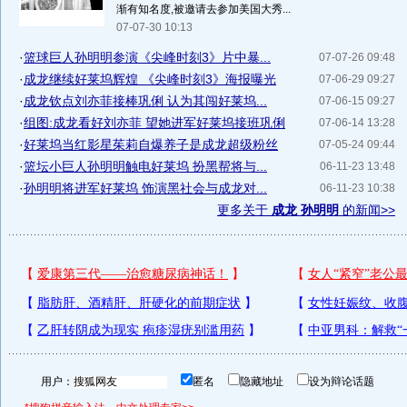
渐有知名度,被邀请去参加美国大秀...
07-07-30 10:13
·
篮球巨人孙明明参演《尖峰时刻3》片中暴...
07-07-26 09:48
·
成龙继续好莱坞辉煌 《尖峰时刻3》海报曝光
07-06-29 09:27
·
成龙钦点刘亦菲接棒巩俐 认为其闯好莱坞...
07-06-15 09:27
·
组图:成龙看好刘亦菲 望她进军好莱坞接班巩俐
07-06-14 13:28
·
好莱坞当红影星茱莉自爆养子是成龙超级粉丝
07-05-24 09:44
·
篮坛小巨人孙明明触电好莱坞 扮黑帮将与...
06-11-23 13:48
·
孙明明将进军好莱坞 饰演黑社会与成龙对...
06-11-23 10:38
更多关于
成龙 孙明明
的新闻>>
用户：
匿名
隐藏地址
设为辩论话题