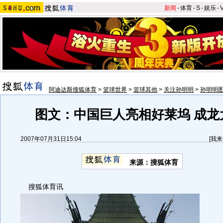
新闻
-
体育
-
S
-
娱乐
-
阿迪达斯搜狐体育
>
篮球世界
>
篮球其他
>
关注孙明明
>
孙明明
图文：中国巨人亮相好莱坞 成龙
2007年07月31日15:04
[
我来
来源：搜狐体育
搜狐体育讯