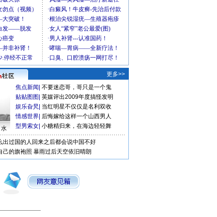
更多>>
焦点新闻
|
不要迷恋哥，哥只是一个鬼
贴贴图图
|
英媒评出2009年度搞怪发明
娱乐旮旯
|
当红明星不仅仅是名利双收
情感世界
|
后悔嫁给这样一个山西男人
型男索女
|
小糖精归来，在海边轻轻舞
口水
么出过国的人回来之后都会说中国不好
自己的旗袍照
暴雨过后天空依旧晴朗