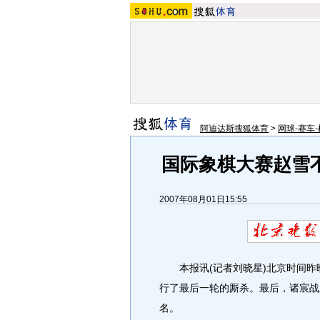
阿迪达斯搜狐体育
>
网球-赛车-
国际象棋大赛赵雪
2007年08月01日15:55
本报讯(记者刘晓星)北京时间昨晚
行了最后一轮的厮杀。最后，诸宸战
名。