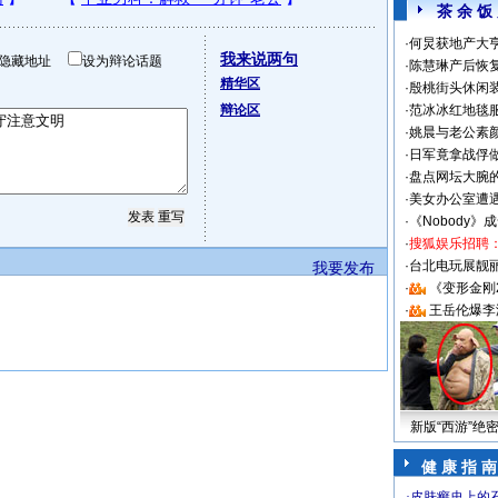
茶 余 饭
·
何炅获地产大亨
我来说两句
隐藏地址
设为辩论话题
·
陈慧琳产后恢复
精华区
·
殷桃街头休闲装
辩论区
·
范冰冰红地毯
·
姚晨与老公素
·
日军竟拿战俘
·
盘点网坛大腕
·
美女办公室遭
·
《Nobody》
·
搜狐娱乐招聘
·
台北电玩展靓丽S
我要发布
·
《变形金刚
·
王岳伦爆李
新版“西游”绝
健 康 指 南