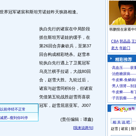
界冠军诸宸和斯坦芳诺娃昨天狭路相逢。
执白先行的诸宸在中局阶段
韩鹏恨在家看中
抓住斯坦芳诺娃的缓手，在
CBA
郭晶晶
王
第26回合弃象砍兵，至第37
老大
年龄门
回合构成精彩绝杀。赵雪本
精彩推荐
轮执白先行遇上了卫冕冠军
乌克兰棋手拉诺，大战80回
合，赵雪大胜。九轮过后，
诸宸与赵雪同积6分，但诸宸
凭借第五轮战胜赵雪而喜获
冠军，赵雪屈居亚军。J007
(责任编辑：谭鑫)
相 关 说 吧
[
我来说两句
]
赵雪
|
诸宸
|
斯