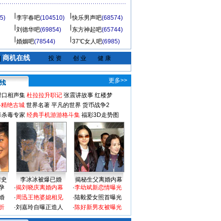
5)
李宇春吧
(104510)
快乐男声吧
(68574)
刘德华吧
(69854)
东方神起吧
(65744)
婚姻吧
(78544)
37℃女人吧
(6985)
商机在线
|
投 资
创 业
健 康
更多>>
对口相声集
杜拉拉升职记
张震讲故事
红楼梦
-精绝古城
世界名著
平凡的世界
货币战争2
毒杀毒专家
经典手机游游格斗集
福彩3D走势图
情史
李冰冰被爆已婚
揭秘生父离婚内幕
孕
·
揭刘晓庆离婚内幕
·
李幼斌新恋情曝光
婚
·
周迅王艳婆媳相见
·
陆毅爱女照首曝光
折
·
刘嘉玲自曝正造人
·
陈好新男友被曝光