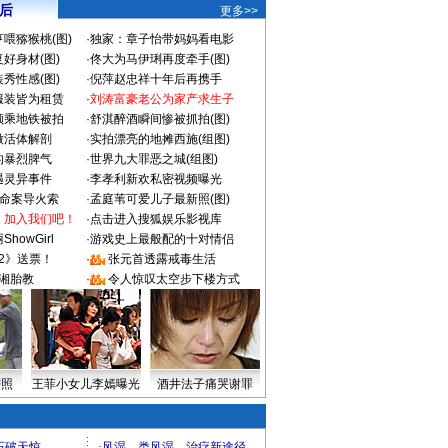
 后
更多>>
喂猕猴桃(图)
·
独家：章子怡带妈妈看电影
好身材(图)
·
佟大为马伊琍再度牵手(图)
秀性感(图)
·
倪萍赵忠祥十年后再携手
服装皆为租赁
·
刘涛富豪老公为家产求生子
颜乘地铁被拍
·
舒淇醉酒瞬间惨被抓拍(图)
做活体解剖
·
实拍漂亮的地摊西施(组图)
的暴烈脾气
·
世界九大罪恶之城(组图)
遇灵异事件
·
李孝利新欢私密视频曝光
成命案导火索
·
孟庭苇可爱儿子最新照(图)
：加入我们吧！
·
点击进入搜狐娱乐影视库
howGirl
·
游戏史上最般配的十对情侣
2》送票！
·
张元首透露戒毒生活
湘胎教
·
令人惊叹太空步下楼方式
密照
王菲小女儿李嫣曝光
酒井法子痛哭谢罪