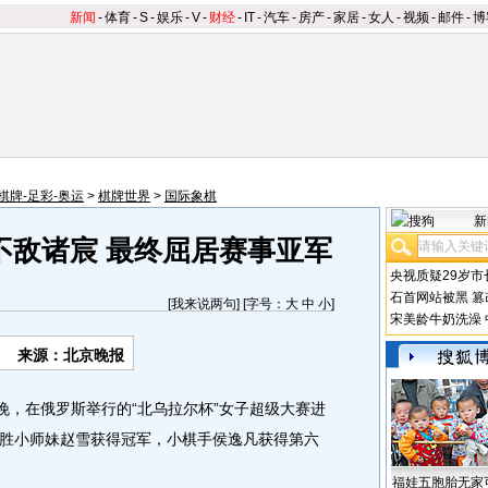
新闻
-
体育
-
S
-
娱乐
-
V
-
财经
-
IT
-
汽车
-
房产
-
家居
-
女人
-
视频
-
邮件
-
博
棋牌-足彩-奥运
>
棋牌世界
>
国际象棋
新
不敌诸宸 最终屈居赛事亚军
央视质疑29岁市
石首网站被黑
篡
[
我来说两句
] [字号：
大
中
小
]
宋美龄牛奶洗澡
来源：北京晚报
，在俄罗斯举行的“北乌拉尔杯”女子超级大赛进
胜小师妹赵雪获得冠军，小棋手侯逸凡获得第六
福娃五胞胎无家