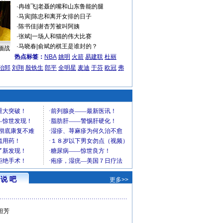
·
冉雄飞
|
老聂的嘴和山东鲁能的腿
·
马寅
|
陈忠和离开女排的日子
·
陈书佳
|
谢杏芳被叫阿姨
·
张斌
|
一场人和猫的伟大比赛
·
马晓春
|
俞斌的棋王是谁封的？
缅战
热点标签：
NBA
姚明
火箭
易建联
杜丽
治郅
刘翔
殷铁生
郎平
全明星
麦迪
于芬
欧冠
弗
说 吧
更多>>
坦芳