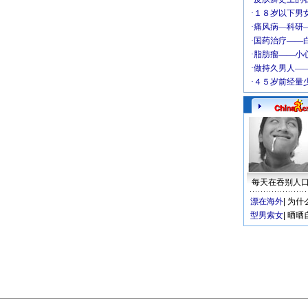
每天在吞别人
漂在海外
|
为什
型男索女
|
晒晒