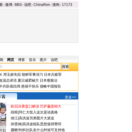
客
-
微博
-
BBS
-
说吧
-
ChinaRen
-
搜狗
-
17173
闻
网页
博客
音乐
图片
说吧
长
邓玉娇失踪
朝鲜军事演习
日本兵赎罪
改温总讲话
夏日减肥秘方
日本瘦脸法
中共卧底结局
慈禧不快乐
侵略中国报告
更多>>
·
欧冠决赛盘口解读 巴萨赢面稍大
·
段暄
|
拜仁大投入这次是动真格
·
徐江
|
高洪波另类图片大派送
·
孙贤禄
|
高洪波组队思想值得赞同
·
颜晓华
|
科比队友什么时候可支持他
可归