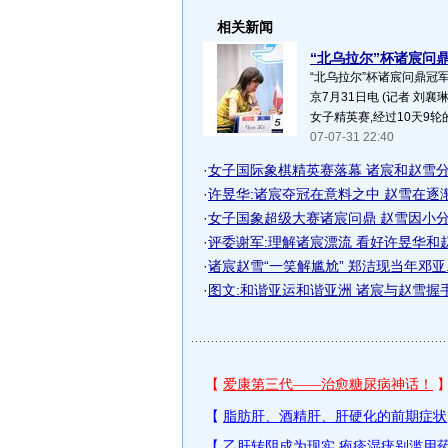
相关新闻
“北乌拉尔”杯诸宸问鼎冠
“北乌拉尔”杯诸宸问鼎冠
京7月31日电 (记者 刘襄
女子精英赛,经过10天9轮的
07-07-31 22:40
·
女子国际象棋精英赛落幕 诸宸和赵雪分获
·
许昱华:诸宸夺冠在意料之中 赵雪在逐
·
女子国象超级大赛诸宸问鼎 赵雪因小分屈
·
评委谢军:理解诸宸漂流 看好许昱华和
·
诸宸赵雪“一笑解尴尬” 郑洁现当年邓亚..
·
图文:和谐亚运和谐亚洲 诸宸与赵雪握