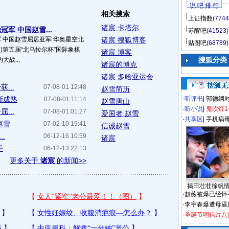
说 吧 排 行
相关搜索
上证指数
(7744
诸宸 卡塔尔
军 中国赵雪...
苏醒吧
(41523)
军 中国赵雪屈居亚军 华奥星空北
诸宸 搜狐博客
贴图吧
(68789)
琳)第五届“北乌拉尔杯”国际象棋
诸宸 博客
搜狐分类
大战...
诸宸的博克
诸宸 多哈亚运会
...
07-08-01 12:48
赵雪简历
渐成熟
·
听评书
|
郭德纲
07-08-01 11:14
赵雪唐山
·
听小说
|
鬼吹灯1
...
07-08-01 01:27
爱国者 赵雪
·
共享区
|
手机病
赵雪
07-02-10 19:41
信诚赵雪
.
06-12-16 10:59
诸宸
手
06-12-13 22:13
更多关于
诸宸
的新闻>>
揭田壮壮徐帆
·
赵薇被爆已经怀
·
李宇春爆遭母逼
·
圣诞节明信片八