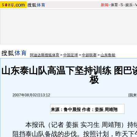
新闻
-
体育
-
S
-
娱乐
-
阿迪达斯搜狐体育
>
中国足球
>
中超联赛
>
山东鲁能
山东泰山队高温下坚持训练 图巴
极
2007年08月02日13:12
[
我来
来源：鲁中晨报 作者：姜振 周靖翔
本报讯（记者 姜振 实习生 周靖翔）持
阻挡泰山队备战的步伐。按照计划，昨天下