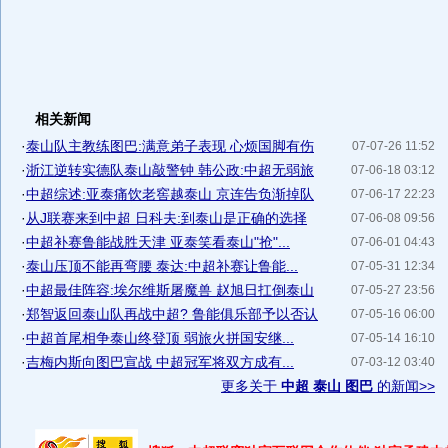
相关新闻
·
泰山队主教练图巴:满意弟子表现 心烦国脚有伤
07-07-26 11:52
·
浙江逆转实德队泰山敲警钟 韩公政:中超无弱旅
07-06-18 03:12
·
中超综述:亚泰痛饮老窖越泰山 京连告负渐掉队
07-06-17 22:23
·
从J联赛来到中超 日科夫:到泰山是正确的选择
07-06-08 09:56
·
中超补赛鲁能战胜天津 亚泰笑看泰山"抢"...
07-06-01 04:43
·
泰山压顶不能再弯腰 泰达:中超补赛让鲁能...
07-05-31 12:34
·
中超最佳阵容:埃尔维斯屠魔兽 赵旭日扛倒泰山
07-05-27 23:56
·
郑智返回泰山队再战中超? 鲁能俱乐部予以否认
07-05-16 06:00
·
中超首尾相争泰山终登顶 弱旅火拼国安继...
07-05-14 16:10
·
吉梅内斯向图巴宣战 中超冠军将双方成有...
07-03-12 03:40
更多关于
中超 泰山 图巴
的新闻>>