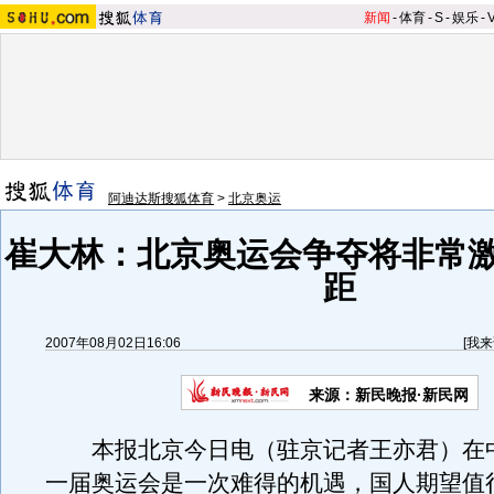
新闻
-
体育
-
S
-
娱乐
-
阿迪达斯搜狐体育
>
北京奥运
崔大林：北京奥运会争夺将非常激
距
2007年08月02日16:06
[
我来
来源：新民晚报·新民网
本报北京今日电（驻京记者王亦君）在
一届奥运会是一次难得的机遇，国人期望值