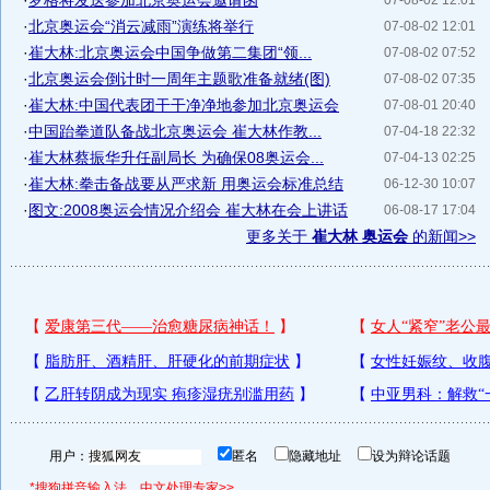
·
罗格将发送参加北京奥运会邀请函
07-08-02 12:01
·
北京奥运会“消云减雨”演练将举行
07-08-02 12:01
·
崔大林:北京奥运会中国争做第二集团“领...
07-08-02 07:52
·
北京奥运会倒计时一周年主题歌准备就绪(图)
07-08-02 07:35
·
崔大林:中国代表团干干净净地参加北京奥运会
07-08-01 20:40
·
中国跆拳道队备战北京奥运会 崔大林作教...
07-04-18 22:32
·
崔大林蔡振华升任副局长 为确保08奥运会...
07-04-13 02:25
·
崔大林:拳击备战要从严求新 用奥运会标准总结
06-12-30 10:07
·
图文:2008奥运会情况介绍会 崔大林在会上讲话
06-08-17 17:04
更多关于
崔大林 奥运会
的新闻>>
用户：
匿名
隐藏地址
设为辩论话题
*搜狗拼音输入法，中文处理专家>>