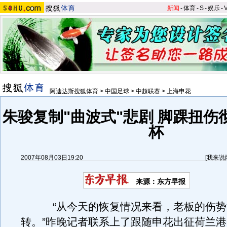
新闻
-
体育
-
S
-
娱乐
-
阿迪达斯搜狐体育
>
中国足球
>
中超联赛
>
上海申花
朱骏复制"曲波式"悲剧 脚踝扭伤
杯
2007年08月03日19:20
[
我来说
来源：东方早报
“从今天的恢复情况来看，老板的伤势
转。”昨晚记者联系上了跟随申花出征荷兰