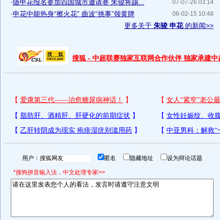
·
随申花报名参加四国城市邀请赛 朱骏将踢...
07-07-26 03:14
·
申花中能热身“擦火花” 曲波“挑事”领黄牌
06-02-15 10:48
更多关于
朱骏 申花
的新闻>>
搜狐 - 中超联赛独家互联网合作伙伴 独家承建
用户：
匿名
隐藏地址
设为辩论话题
*搜狗拼音输入法，中文处理专家>>