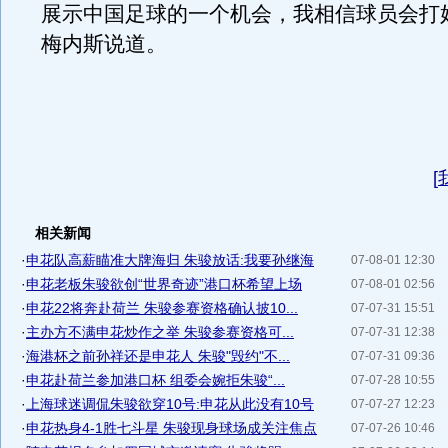
展示中国足球的一个机会，我相信球员会打
梅内斯说道。
[
相关新闻
·
申花队高薪瞄准大牌海归 朱骏放话:我要孙继海
07-08-01 12:30
·
申花老板朱骏欲创“世界奇迹”港口杯希望上场
07-08-01 02:56
·
申花22将奔赴荷兰 朱骏参赛资格确认披10...
07-07-31 15:51
·
主办方不满申花炒作之举 朱骏参赛资格可...
07-07-31 12:38
·
海港杯之前孙祥还是申花人 朱骏"毁约"不...
07-07-31 09:36
·
申花赴荷兰参加港口杯 组委会婉拒朱骏“...
07-07-28 10:55
·
上海球迷调侃朱骏欲穿10号:申花从此没有10号
07-07-27 12:23
·
申花热身4-1胜七斗星 朱骏现身球场成关注焦点
07-07-26 10:46