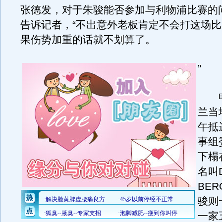
张德发，对于朱骏能否参加与利物浦比赛的
告诉记者，“不出意外老板肯定不会打这场
果伤势加重的话就不划算了。
”
申
兰当
午抵
事组
下榻
名叫D
BE
骏则
一家