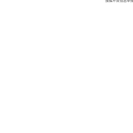
搜狐不良信息举