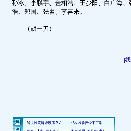
孙冰、李鹏宇、金相浩、王少阳、白广海、
浩、郑国、张岩、李喜来。
（胡一刀）
[
我