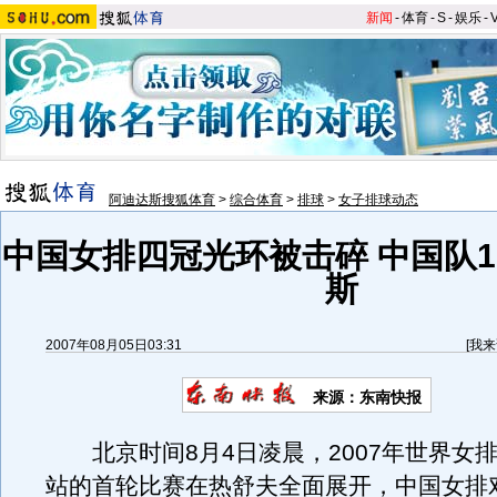
新闻
-
体育
-
S
-
娱乐
-
阿迪达斯搜狐体育
>
综合体育
>
排球
>
女子排球动态
中国女排四冠光环被击碎 中国队1
斯
2007年08月05日03:31
[
我来
来源：东南快报
北京时间8月4日凌晨，2007年世界女
站的首轮比赛在热舒夫全面展开，中国女排