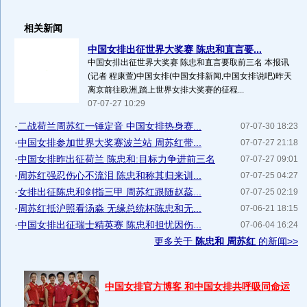
相关新闻
中国女排出征世界大奖赛 陈忠和直言要...
中国女排出征世界大奖赛 陈忠和直言要取前三名 本报讯
(记者 程康萱)中国女排(中国女排新闻,中国女排说吧)昨天
离京前往欧洲,踏上世界女排大奖赛的征程...
07-07-27 10:29
·
二战荷兰周苏红一锤定音 中国女排热身赛...
07-07-30 18:23
·
中国女排参加世界大奖赛波兰站 周苏红带...
07-07-27 21:18
·
中国女排昨出征荷兰 陈忠和:目标力争进前三名
07-07-27 09:01
·
周苏红强忍伤心不流泪 陈忠和称其归来训...
07-07-25 04:27
·
女排出征陈忠和剑指三甲 周苏红跟随赵蕊...
07-07-25 02:19
·
周苏红抵沪照看汤淼 无缘总统杯陈忠和无...
07-06-21 18:15
·
中国女排出征瑞士精英赛 陈忠和担忧因伤...
07-06-04 16:24
更多关于
陈忠和 周苏红
的新闻>>
中国女排官方博客 和中国女排共呼吸同命运