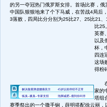
的另一夺冠热门俄罗斯女排。首场比赛，俄
中国队狠狠地来了个下马威，在苦战4局后，
3落败，四局比分分别为25比27、25比21、1
比25
英赛
以及
杯，
四连
这场
得粉
在
家的
塔组
赛季祭出的一个撒手锏，薛明搭配徐云丽，