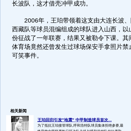
长波队，这才借壳冲甲成功。
2006年，王珀带领着这支由大连长波、
西藏队等球员混编组成的球队进入山西，以
份征战了一年联赛，结果又被勒令下课。其
体育场竟然还曾发生过球场保安手拿照片禁
可笑事件。
相关新闻
王珀回归引发"地震" 中甲制造球员首次...
为了抵抗王珀接管球队,呼和浩特队球员集体拒绝参赛,最