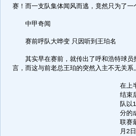
赛！而一支队集体闻风而逃，竟然只为了一
中甲奇闻
赛前呼队大哗变 只因听到王珀名
其实早在赛前，就传出了呼和浩特球员
言，而这与前老总王珀的突然入主不无关系
在上
结束
队以1
分的
联赛
月2