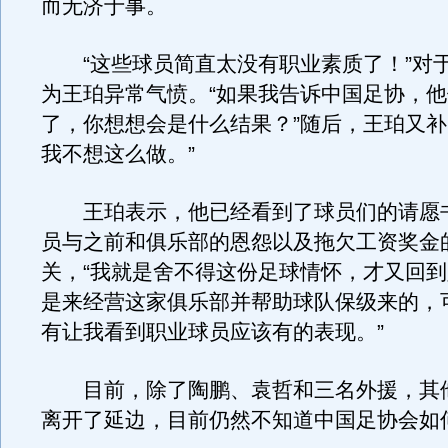
而无济于事。
“这些球员简直太没有职业素质了！”对
为王珀异常气愤。“如果我告诉中国足协，
了，你想想会是什么结果？”随后，王珀又补
我不想这么做。”
王珀表示，他已经看到了球员们的请愿
员与之前和俱乐部的恩怨以及拖欠工资奖金
关，“我就是舍不得这份足球情怀，才又回
是来经营这家俱乐部并帮助球队保级来的，
有让我看到职业球员应该有的表现。”
目前，除了陶鹏、袁哲和三名外援，其
离开了延边，目前仍然不知道中国足协会如