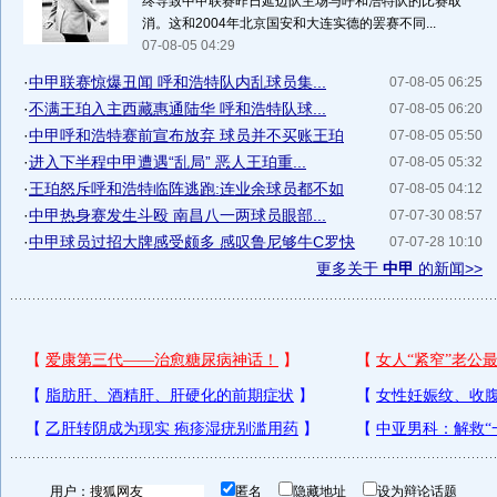
终导致中甲联赛昨日延边队主场与呼和浩特队的比赛取
消。这和2004年北京国安和大连实德的罢赛不同...
07-08-05 04:29
·
中甲联赛惊爆丑闻 呼和浩特队内乱球员集...
07-08-05 06:25
·
不满王珀入主西藏惠通陆华 呼和浩特队球...
07-08-05 06:20
·
中甲呼和浩特赛前宣布放弃 球员并不买账王珀
07-08-05 05:50
·
进入下半程中甲遭遇“乱局” 恶人王珀重...
07-08-05 05:32
·
王珀怒斥呼和浩特临阵逃跑:连业余球员都不如
07-08-05 04:12
·
中甲热身赛发生斗殴 南昌八一两球员眼部...
07-07-30 08:57
·
中甲球员过招大牌感受颇多 感叹鲁尼够牛C罗快
07-07-28 10:10
更多关于
中甲
的新闻>>
用户：
匿名
隐藏地址
设为辩论话题