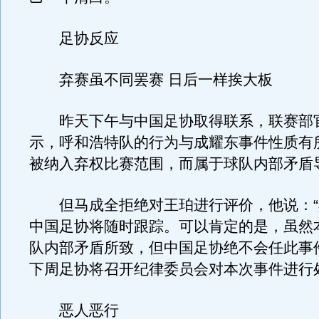
足协反应
弃赛虽不同罢赛 日后一样挨大板
昨天下午与中国足协取得联系，联赛部
示，呼和浩特队的行为与成耀东事件性质有
被纳入弃权比赛范围，而属于球队内部矛盾
但马成全拒绝对王珀进行评价，他说：“
中国足协将随时跟踪。可以肯定的是，虽然
队内部矛盾所致，但中国足协绝不会任此事
下周足协将召开纪律委员会对本次事件进行
恶人恶行