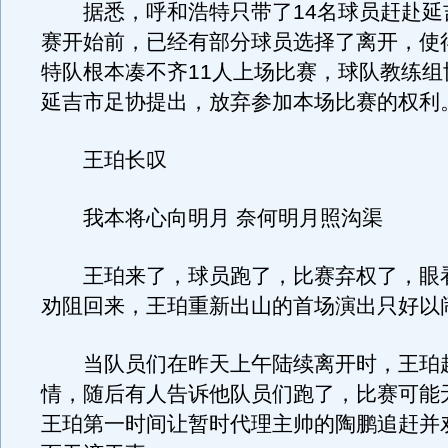
据悉，呼和浩特只带了14名球员赶赴延
赛开始前，已经有部分球员选择了离开，使
特队根本凑不齐11人上场比赛，球队教练组
延吉市足协提出，放弃参加本场比赛的权利
王珀长叹
我本将心向明月 奈何明月照沟渠
王珀来了，球员跑了，比赛弃权了，眼
劝阻回来，王珀重新出山的首场演出只好以
当队员们在昨天上午陆续离开时，王珀
情，随后有人告诉他队员们跑了，比赛可能
王珀第一时间让暂时代理主帅的陶鹏追赶并