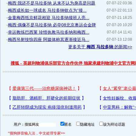
·
梅西:我还不是马拉多纳 从来不认为身高是问题
07-07-22 03:36
·
梅西成长如一球成名 马拉多纳钦点为“接...
07-07-22 01:13
·
金童梅西抵京鲜花相迎 马拉多纳接班人亮...
07-07-21 18:25
·
梅西:偶像不是马拉多纳 必夺08北京奥运会金牌
07-07-20 10:20
·
幸运教练巴西莱 珍惜执教马拉多纳和梅西...
07-07-14 11:41
·
梅西吊射技惊四座 阿媒体称其逐渐接近马...
07-07-13 12:08
更多关于
梅西 马拉多纳
的新闻>>
搜狐 - 英超利物浦俱乐部官方合作伙伴 独家承建利物浦中文官方网
用户：
匿名
隐藏地址
设为辩论话题
*搜狗拼音输入法，中文处理专家>>