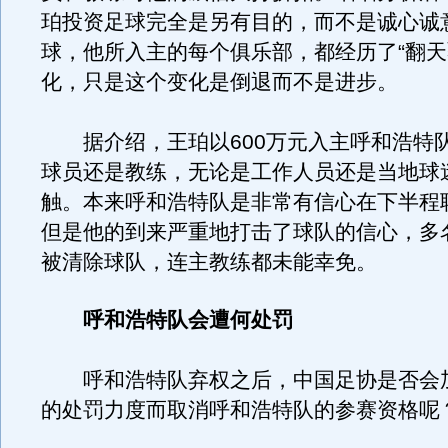
珀投资足球完全是另有目的，而不是诚心诚
球，他所入主的每个俱乐部，都经历了“翻天
化，只是这个变化是倒退而不是进步。
据介绍，王珀以600万元入主呼和浩特
球员还是教练，无论是工作人员还是当地球
触。本来呼和浩特队是非常有信心在下半程
但是他的到来严重地打击了球队的信心，多
被清除球队，连主教练都未能幸免。
呼和浩特队会遭何处罚
呼和浩特队弃权之后，中国足协是否会
的处罚力度而取消呼和浩特队的参赛资格呢