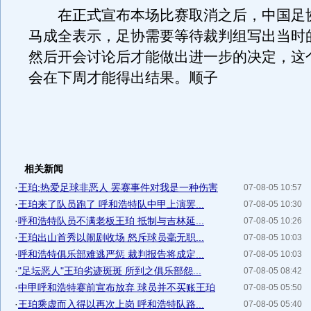
在正式宣布本场比赛取消之后，中国足
马成全表示，足协需要等待裁判组写出当时
然后开会讨论后才能做出进一步的决定，这
会在下周才能得出结果。顺子
相关新闻
·
王珀:热爱足球非恶人 罢赛事件对我是一种伤害
07-08-05 10:57
·
王珀来了队员跑了 呼和浩特队中甲上演罢...
07-08-05 10:30
·
呼和浩特队员不满老板王珀 抵制与吉林延...
07-08-05 10:26
·
王珀出山首秀以闹剧收场 怒斥球员毫无职...
07-08-05 10:03
·
呼和浩特俱乐部难逃严惩 裁判报告将成定...
07-08-05 10:03
·
"足坛恶人"王珀劣迹斑斑 所到之俱乐部怨...
07-08-05 08:42
·
中甲呼和浩特赛前宣布放弃 球员并不买账王珀
07-08-05 05:50
·
王珀乘虚而入得以再次上岗 呼和浩特队路...
07-08-05 05:40