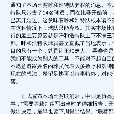
通知了本场比赛呼和浩特队弃权的消息。本
特队只带去了14名球员，而在比赛开始前，
已离开延边。这意味着呼和浩特队根本凑不齐
在这种情况下，球队只能弃权。其实本场比
行的最主要原因就是呼和浩特队上下不满王
部。呼和浩特队球员甚至直截了当地表示，
目的只有一个，就是让王珀走人。“罢赛也
我们不能成为别人的工具，不能对不起自己
不愿意透露姓名的球员代表大多数呼和浩特
现在的想法，希望足协可以特事特办，对他
落。
正式宣布本场比赛取消后，中国足协高
事，“需要等裁判组写出当时的详细报告，
做出决定，最早也要下周得出结果。”联赛