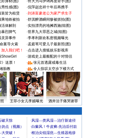
好身材(图)
·
佟大为马伊琍再度牵手(图)
秀性感(图)
·
倪萍赵忠祥十年后再携手
服装皆为租赁
·
刘涛富豪老公为家产求生子
颜乘地铁被拍
·
舒淇醉酒瞬间惨被抓拍(图)
做活体解剖
·
实拍漂亮的地摊西施(组图)
的暴烈脾气
·
世界九大罪恶之城(组图)
遇灵异事件
·
李孝利新欢私密视频曝光
成命案导火索
·
孟庭苇可爱儿子最新照(图)
：加入我们吧！
·
点击进入搜狐娱乐影视库
howGirl
·
游戏史上最般配的十对情侣
2》送票！
·
张元首透露戒毒生活
湘胎教
·
令人惊叹太空步下楼方式
密照
王菲小女儿李嫣曝光
酒井法子痛哭谢罪