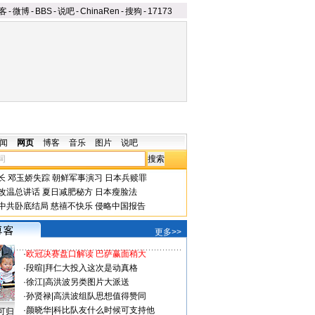
客
-
微博
-
BBS
-
说吧
-
ChinaRen
-
搜狗
-
17173
闻
网页
博客
音乐
图片
说吧
长
邓玉娇失踪
朝鲜军事演习
日本兵赎罪
改温总讲话
夏日减肥秘方
日本瘦脸法
中共卧底结局
慈禧不快乐
侵略中国报告
更多>>
·
欧冠决赛盘口解读 巴萨赢面稍大
·
段暄
|
拜仁大投入这次是动真格
·
徐江
|
高洪波另类图片大派送
·
孙贤禄
|
高洪波组队思想值得赞同
·
颜晓华
|
科比队友什么时候可支持他
可归