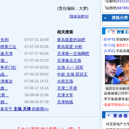
苏醒吧
(41523)
(责任编辑：大梦)
贴图吧
(68789)
[
我来说两句
]
搜狐分类
相关搜索
冷失利
青岛双星的说吧
·
听评书
|
郭德纲
07-07-31 18:09
·
听小说
|
鬼吹灯1
分榜第三位
青岛双星 分析
07-07-26 03:36
·
共享区
|
手机病
不敌天津
天津第一主场网吧
07-07-17 02:04
...
天津泰达主场
07-07-16 03:23
力争开门红
主场 八一 冠军
07-07-04 03:59
...
中超 主场 双冠王
07-06-25 08:02
天津泰达
火箭主场
07-06-21 14:31
...
天津二手房
07-06-17 14:16
揭田壮壮徐帆
·
赵薇被爆已经怀
...
天津大学
06-08-06 11:08
·
李宇春爆遭母逼
...
天津热线
06-08-05 07:39
·
圣诞节明信片八
更多关于
主场 天津
的新闻>>
茶 余 饭
·
何炅获地产大亨