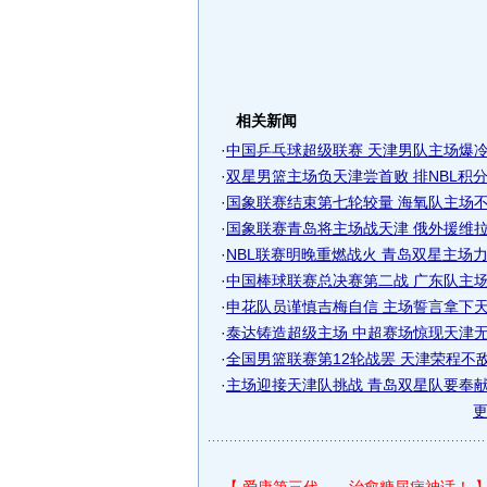
相关新闻
·
中国乒乓球超级联赛 天津男队主场爆
·
双星男篮主场负天津尝首败 排NBL积
·
国象联赛结束第七轮较量 海氧队主场
·
国象联赛青岛将主场战天津 俄外援维拉接
·
NBL联赛明晚重燃战火 青岛双星主场
·
中国棒球联赛总决赛第二战 广东队主场战
·
申花队员谨慎吉梅自信 主场誓言拿下
·
泰达铸造超级主场 中超赛场惊现天津无敌
·
全国男篮联赛第12轮战罢 天津荣程不敌青
·
主场迎接天津队挑战 青岛双星队要奉献精