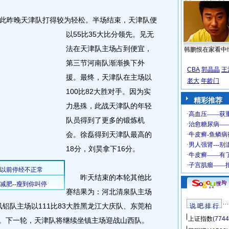
此昨晚天津队打得较为轻松。
半场结束，天津队便
以55比35大比分领先。见无
法在天津队主场占到便宜，
韩鹏恨在家看中
第三节河南队渐渐换下外
CBA
郭晶晶
王
援。最终，天津队在主场以
老大
年龄门
100比82大胜对手。因为实
精彩推荐
力悬殊，此战天津队的年轻
队员得到了更多的锻炼机
会。徐磊得到天津队最高的
18分，刘昊拿下16分。
昨天结束的本轮其他比
赛结果为：河北清泉队主场
凤铝队主场以111比83大胜黑龙江大庆队、东莞柏
说 吧 排 行
上证指数
(7744
队。下一轮，天津队将继续坐镇主场迎战山西队。