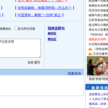
·
陈慧琳产后恢复
·
殷桃街头休闲装
·
范冰冰红地毯
·
姚晨与老公素
·
日军竟拿战俘
·
盘点网坛大腕
我来说两句
隐藏地址
设为辩论话题
·
美女办公室遭
精华区
·
《Nobody》
辩论区
·
搜狐娱乐招聘
·
台北电玩展靓丽S
·
《变形金刚
·
王岳伦爆李
我要发布
新版“西游”绝
健 康 指 南