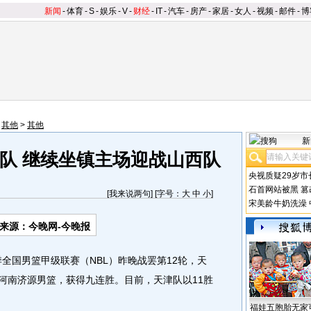
新闻
-
体育
-
S
-
娱乐
-
V
-
财经
-
IT
-
汽车
-
房产
-
家居
-
女人
-
视频
-
邮件
-
博
>
其他
>
其他
新
队 继续坐镇主场迎战山西队
央视质疑29岁市
石首网站被黑
篡
[
我来说两句
] [字号：
大
中
小
]
宋美龄牛奶洗澡
来源：今晚网-今晚报
全国男篮甲级联赛（NBL）昨晚战罢第12轮，天
胜河南济源男篮，获得九连胜。目前，天津队以11胜
福娃五胞胎无家