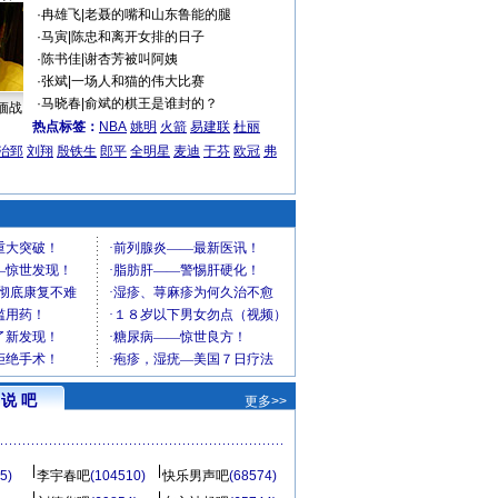
·
冉雄飞
|
老聂的嘴和山东鲁能的腿
·
马寅
|
陈忠和离开女排的日子
·
陈书佳
|
谢杏芳被叫阿姨
·
张斌
|
一场人和猫的伟大比赛
·
马晓春
|
俞斌的棋王是谁封的？
缅战
热点标签：
NBA
姚明
火箭
易建联
杜丽
治郅
刘翔
殷铁生
郎平
全明星
麦迪
于芬
欧冠
弗
说 吧
更多>>
5)
李宇春吧
(104510)
快乐男声吧
(68574)