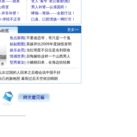
更多>>
焦点新闻
|
不要迷恋哥，哥只是一个鬼
贴贴图图
|
英媒评出2009年度搞怪发明
娱乐旮旯
|
当红明星不仅仅是名利双收
情感世界
|
后悔嫁给这样一个山西男人
型男索女
|
小糖精归来，在海边轻轻舞
口水
么出过国的人回来之后都会说中国不好
自己的旗袍照
暴雨过后天空依旧晴朗