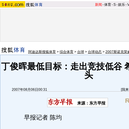
新闻
-
体育
-
S
-
娱乐
-
阿迪达斯搜狐体育
>
综合体育
>
台球
>
台球动态
>
2007斯诺克
丁俊晖最低目标：走出竞技低谷 
头
2007年08月06日00:31
[
我来
来源：东方早报
早报记者 陈均