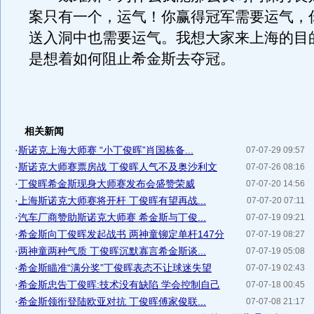
案只有一个，运气！你赢得冠军需要运气，
送入洞中也需要运气。我想大家来上海的目
是想着如何阻止希金斯去夺冠。
相关新闻
·
斯诺克上海大师赛 “小丁俊晖”肖国栋备...
07-07-29 09:57
·
斯诺克大师赛票房战 丁俊晖人气不及奥沙利文
07-07-26 08:16
·
丁俊晖希金斯现身大师赛发布会盛赞荣威
07-07-20 14:56
·
上海斯诺克大师赛将开杆 丁俊晖有望再战...
07-07-20 07:11
·
汽车厂商赞助斯诺克大师赛 希金斯与丁俊...
07-07-19 09:21
·
希金斯向丁俊晖发起战书 两神童铆定单杆147分
07-07-19 08:27
·
两神童两种气质 丁俊晖沉默寡言希金斯谈...
07-07-19 05:08
·
希金斯瞄准“满分奖”丁俊晖表态不让球迷失望
07-07-19 02:43
·
希金斯忠告丁俊晖:技术没有缺陷 学会控制自己
07-07-18 00:45
·
希金斯领衔登陆欧亚对抗 丁俊晖傅家俊联...
07-07-08 21:17