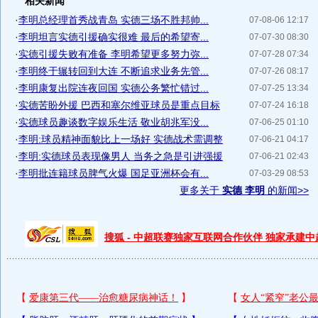
相关新闻
·
李明总经理首秀战青岛 实德三场不胜邦帅...
07-08-06 12:17
·
李明坦言实德引援确实很难 最后的希望寄...
07-07-30 08:30
·
实德引援失败有准备 李明希望更多努力弥...
07-07-28 07:34
·
李明终于辗转回到大连 不断追求业务先管...
07-07-26 08:17
·
李明康复出院连夜回国 实德公务繁忙错过...
07-07-25 13:34
·
实德苦盼外援 巴西和塞尔维亚球员是重点目标
07-07-24 16:18
·
实德球员趣谈数字娱乐生活 敬业胡兆军没...
07-06-25 01:10
·
李明:球员精神面貌比上一场好 实德战术需调整
07-06-21 04:17
·
李明:实德球员表现像男人 当务之急是引进强援
07-06-21 02:43
·
李明批连籍球员脾气火爆 国足亚洲杯会有...
07-03-29 08:53
更多关于
实德 李明
的新闻>>
搜狐 - 中超联赛独家互联网合作伙伴 独家承建