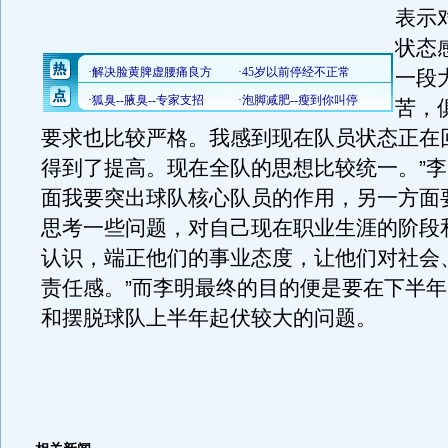
表示
状态
一段
苦，
要求也比较严格。我感到现在队员状态正在
得到了提高。现在全队的思想比较统一。”李
面我要突出球队核心队员的作用，另一方面
思考一些问题，对自己现在职业生涯的阶段
认识，端正他们的事业态度，让他们对社会
责任感。”而李明最终的目的便是要在下半
和摆脱球队上半年起伏较大的问题。