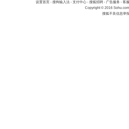
设置首页
-
搜狗输入法
-
支付中心
-
搜狐招聘
-
广告服务
-
客
Copyright
©
2016 Sohu.com 
搜狐不良信息举