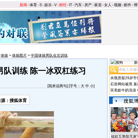
新闻
-
体育
-
S
-
娱乐
-
V
-
财经
-
IT
-
汽车
-
房产
-
家居
-
女人
-
视频
-
邮件
-
博
>
体操
>
体操图片
>
中国体操男队在京训练
新
男队训练 陈一冰双杠练习
央视质疑29岁市
石首网站被黑
篡
[
我来说两句
] [字号：
大
中
小
]
宋美龄牛奶洗澡
来源：搜狐体育
福娃五胞胎无家