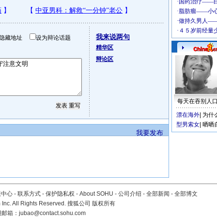
我来说两句
隐藏地址
设为辩论话题
精华区
辩论区
每天在吞别人
漂在海外
|
为什
型男索女
|
晒晒
我要发布
服中心
-
联系方式
-
保护隐私权
-
About SOHU
-
公司介绍
-
全部新闻
-
全部博文
Inc. All Rights Reserved. 搜狐公司
版权所有
报邮箱：
jubao@contact.sohu.com