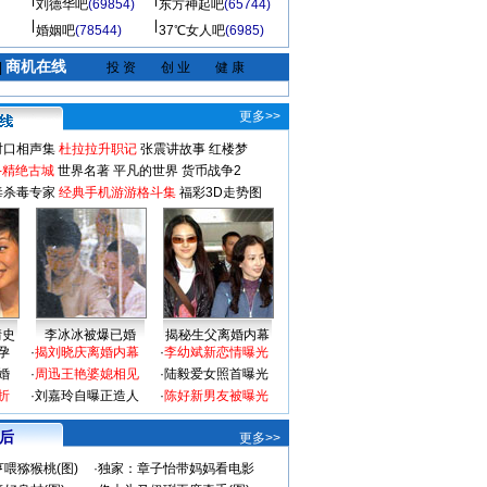
刘德华吧
(69854)
东方神起吧
(65744)
婚姻吧
(78544)
37℃女人吧
(6985)
商机在线
|
投 资
创 业
健 康
更多>>
对口相声集
杜拉拉升职记
张震讲故事
红楼梦
-精绝古城
世界名著
平凡的世界
货币战争2
毒杀毒专家
经典手机游游格斗集
福彩3D走势图
情史
李冰冰被爆已婚
揭秘生父离婚内幕
孕
·
揭刘晓庆离婚内幕
·
李幼斌新恋情曝光
婚
·
周迅王艳婆媳相见
·
陆毅爱女照首曝光
折
·
刘嘉玲自曝正造人
·
陈好新男友被曝光
 后
更多>>
喂猕猴桃(图)
·
独家：章子怡带妈妈看电影