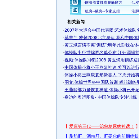
相关新闻
·
2007年大运会中国代表团:艺术体操队
·
莫慧兰:冲刺2008北京奥运 我和中国
·
黄玉斌言谈不离“训练”:明年此刻我在
·
体操队出征世锦赛名单公布 江钰源提前锁
·
视频:体操队冲刺2008 黄玉斌用训练
·
中国体操小将小王燕复神速 将可以进行站
·
体操小将王燕康复形势喜人 下周开始将站
·
图文:体操世界杯中国队首训 程菲训练
·
王燕腿部力量恢复神速 体操小将已开始触
·
身边的奥运图集- 中国体操队专注训练