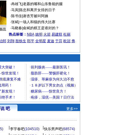
·
冉雄飞
|
老聂的嘴和山东鲁能的腿
·
马寅
|
陈忠和离开女排的日子
·
陈书佳
|
谢杏芳被叫阿姨
·
张斌
|
一场人和猫的伟大比赛
·
马晓春
|
俞斌的棋王是谁封的？
缅战
热点标签：
NBA
姚明
火箭
易建联
杜丽
治郅
刘翔
殷铁生
郎平
全明星
麦迪
于芬
欧冠
弗
说 吧
更多>>
5)
李宇春吧
(104510)
快乐男声吧
(68574)