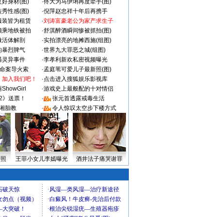
好身材(图)
·
佟大为马伊琍再度牵手(图)
秀性感(图)
·
倪萍赵忠祥十年后再携手
服装皆为租赁
·
刘涛富豪老公为家产求生子
颜乘地铁被拍
·
舒淇醉酒瞬间惨被抓拍(图)
做活体解剖
·
实拍漂亮的地摊西施(组图)
的暴烈脾气
·
世界九大罪恶之城(组图)
遇灵异事件
·
李孝利新欢私密视频曝光
成命案导火索
·
孟庭苇可爱儿子最新照(图)
：加入我们吧！
·
点击进入搜狐娱乐影视库
howGirl
·
游戏史上最般配的十对情侣
2》送票！
·
张元首透露戒毒生活
湘胎教
·
令人惊叹太空步下楼方式
密照
王菲小女儿李嫣曝光
酒井法子痛哭谢罪