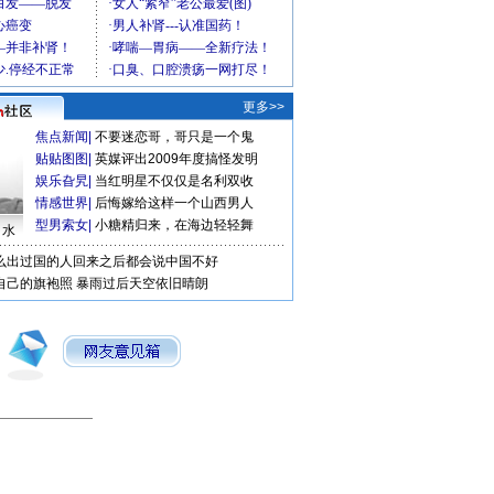
更多>>
焦点新闻
|
不要迷恋哥，哥只是一个鬼
贴贴图图
|
英媒评出2009年度搞怪发明
娱乐旮旯
|
当红明星不仅仅是名利双收
情感世界
|
后悔嫁给这样一个山西男人
型男索女
|
小糖精归来，在海边轻轻舞
口水
么出过国的人回来之后都会说中国不好
自己的旗袍照
暴雨过后天空依旧晴朗