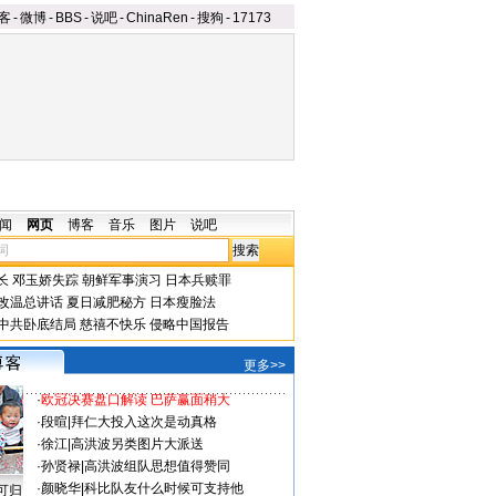
客
-
微博
-
BBS
-
说吧
-
ChinaRen
-
搜狗
-
17173
闻
网页
博客
音乐
图片
说吧
长
邓玉娇失踪
朝鲜军事演习
日本兵赎罪
改温总讲话
夏日减肥秘方
日本瘦脸法
中共卧底结局
慈禧不快乐
侵略中国报告
更多>>
·
欧冠决赛盘口解读 巴萨赢面稍大
·
段暄
|
拜仁大投入这次是动真格
·
徐江
|
高洪波另类图片大派送
·
孙贤禄
|
高洪波组队思想值得赞同
·
颜晓华
|
科比队友什么时候可支持他
可归