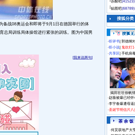
苏醒吧
(41523)
贴图吧
(68789)
搜狐分类
，为备战08奥运会和即将于9月1日在德国举行的体
育总局训练局体操馆进行紧张的训练。图为中国男
·
听评书
|
郭德纲
·
听小说
|
鬼吹灯1
·
共享区
|
手机病
[
我来说两句
]
揭田壮壮徐帆
·
赵薇被爆已经怀
·
李宇春爆遭母逼
·
圣诞节明信片八
茶 余 饭
·
何炅获地产大亨