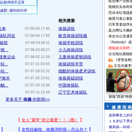
·
陈慧琳产后恢复
·
殷桃街头休闲装
·
范冰冰红地毯
·
姚晨与老公素
相关搜索
·
日军竟拿战俘
名单
体操训练
07-08-05 17:40
·
盘点网坛大腕
体操队同在
耐克体操训练服
07-08-04 17:50
·
美女办公室遭
·
《Nobody》
体操馆
体操学校训练
07-08-03 09:11
·
搜狐娱乐招聘
...
少儿体操训练
07-08-03 08:27
·
台北电玩展靓丽S
迎接奥运会
儿童体操柔韧训练
07-08-02 21:59
·
《变形金刚
...
体操训练辛苦
07-07-31 03:55
·
王岳伦爆李
...
残酷的体操柔术训练
07-07-28 01:31
平衡木
体操基础训练
07-07-26 23:01
...
中国体操队
07-07-20 10:06
辽宁艺术体操队
07-07-11 15:38
新版“西游”绝
更多关于
体操
的新闻>>
健 康 指 南