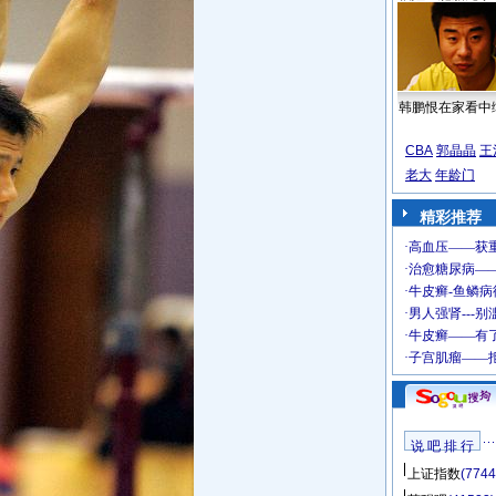
韩鹏恨在家看中
CBA
郭晶晶
王
老大
年龄门
精彩推荐
说 吧 排 行
上证指数
(7744