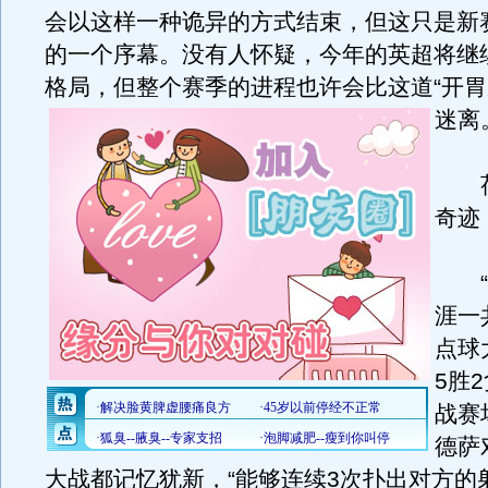
会以这样一种诡异的方式结束，但这只是新
的一个序幕。没有人怀疑，今年的英超将继
格局，但整个赛季的进程也许会比这道“开胃
迷离
荷
奇迹
“
涯一
点球
5胜
战赛
德萨
大战都记忆犹新，“能够连续3次扑出对方的