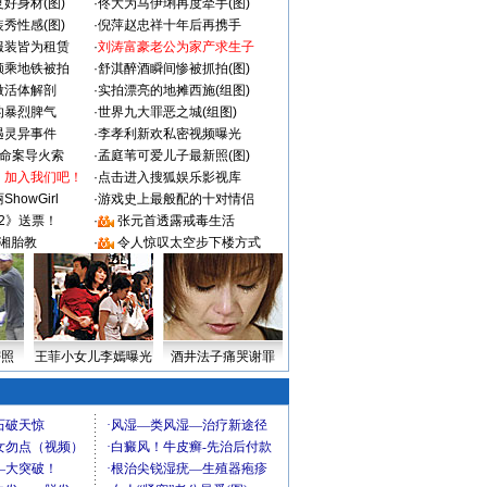
好身材(图)
·
佟大为马伊琍再度牵手(图)
秀性感(图)
·
倪萍赵忠祥十年后再携手
服装皆为租赁
·
刘涛富豪老公为家产求生子
颜乘地铁被拍
·
舒淇醉酒瞬间惨被抓拍(图)
做活体解剖
·
实拍漂亮的地摊西施(组图)
的暴烈脾气
·
世界九大罪恶之城(组图)
遇灵异事件
·
李孝利新欢私密视频曝光
成命案导火索
·
孟庭苇可爱儿子最新照(图)
：加入我们吧！
·
点击进入搜狐娱乐影视库
howGirl
·
游戏史上最般配的十对情侣
2》送票！
·
张元首透露戒毒生活
湘胎教
·
令人惊叹太空步下楼方式
密照
王菲小女儿李嫣曝光
酒井法子痛哭谢罪