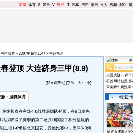
新闻
-
体育
-
S
-
娱乐
-
V
-
财经
-
IT
-
汽车
-
房产
-
家居
-
女人
-
视频
-
邮件
-
博
>
中超联赛
>
2007中超第15轮
>
中超热点
新
登顶 大连跻身三甲(8.9)
央视质疑29岁市
石首网站被黑
篡
[
我来说两句
] [字号：
大
中
小
]
宋美龄牛奶洗澡
来源：搜狐体育
最终长春在主场4-0战胜深圳队登顶，在8日率先
战胜武汉取得了赛季的第二场胜利摆脱了积分垫底的
主场1-6惨败北京国安，其他比赛中，天津0-0河
福娃五胞胎无家