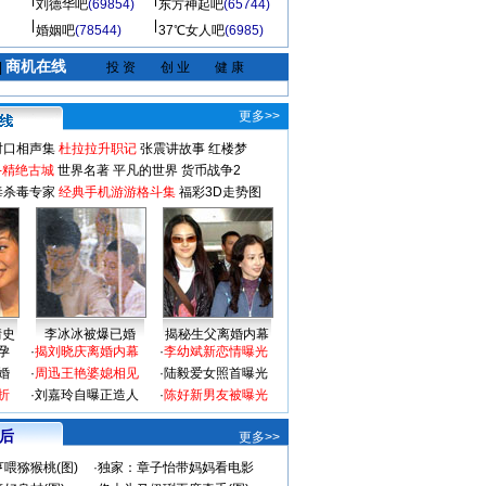
刘德华吧
(69854)
东方神起吧
(65744)
婚姻吧
(78544)
37℃女人吧
(6985)
商机在线
|
投 资
创 业
健 康
更多>>
对口相声集
杜拉拉升职记
张震讲故事
红楼梦
-精绝古城
世界名著
平凡的世界
货币战争2
毒杀毒专家
经典手机游游格斗集
福彩3D走势图
情史
李冰冰被爆已婚
揭秘生父离婚内幕
孕
·
揭刘晓庆离婚内幕
·
李幼斌新恋情曝光
婚
·
周迅王艳婆媳相见
·
陆毅爱女照首曝光
折
·
刘嘉玲自曝正造人
·
陈好新男友被曝光
 后
更多>>
喂猕猴桃(图)
·
独家：章子怡带妈妈看电影