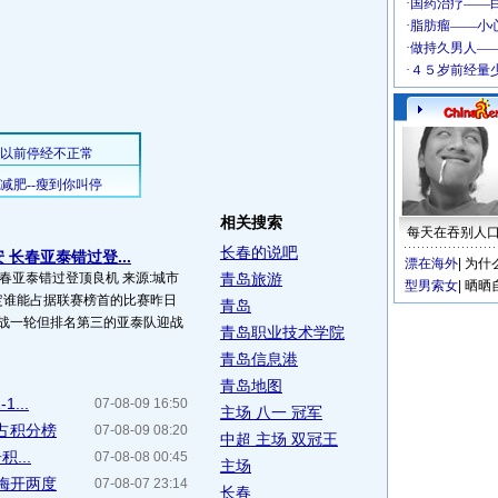
相关搜索
每天在吞别人
长春的说吧
 长春亚泰错过登...
漂在海外
|
为什
长春亚泰错过登顶良机 来源:城市
青岛旅游
型男索女
|
晒晒
决定谁能占据联赛榜首的比赛昨日
青岛
休战一轮但排名第三的亚泰队迎战
青岛职业技术学院
青岛信息港
青岛地图
...
07-08-09 16:50
主场 八一 冠军
独占积分榜
07-08-09 08:20
中超 主场 双冠王
...
07-08-08 00:45
主场
宇梅开两度
07-08-07 23:14
长春