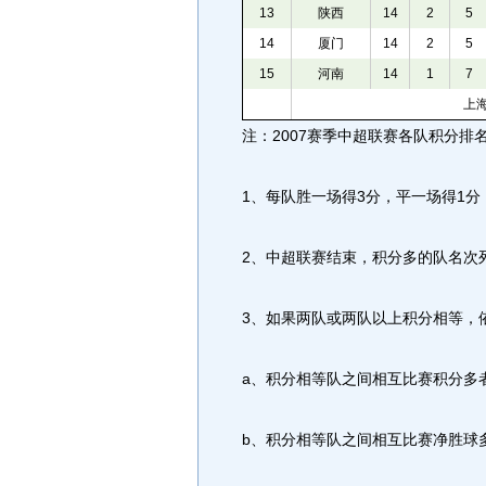
13
陕西
14
2
5
14
厦门
14
2
5
15
河南
14
1
7
上
注：2007赛季中超联赛各队积分排
1、每队胜一场得3分，平一场得1分
2、中超联赛结束，积分多的队名次
3、如果两队或两队以上积分相等，
a、积分相等队之间相互比赛积分多
b、积分相等队之间相互比赛净胜球