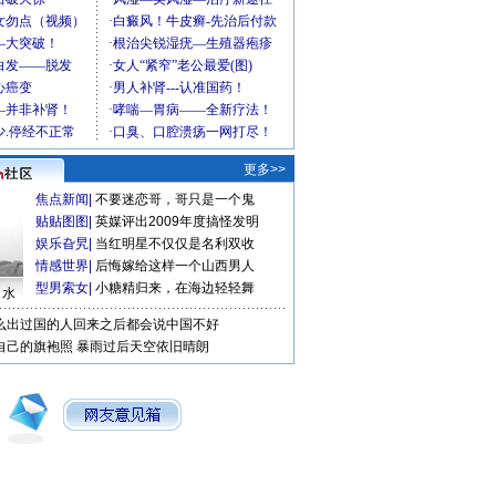
更多>>
焦点新闻
|
不要迷恋哥，哥只是一个鬼
贴贴图图
|
英媒评出2009年度搞怪发明
娱乐旮旯
|
当红明星不仅仅是名利双收
情感世界
|
后悔嫁给这样一个山西男人
型男索女
|
小糖精归来，在海边轻轻舞
口水
么出过国的人回来之后都会说中国不好
自己的旗袍照
暴雨过后天空依旧晴朗