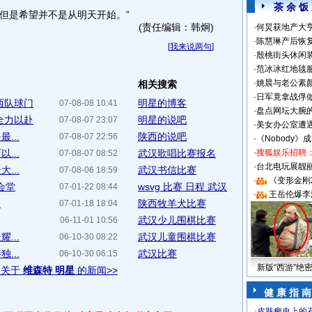
茶 余 饭
但是希望并不是从明天开始。”
(责任编辑：韩炯)
·
何炅获地产大亨
·
陈慧琳产后恢复
[
我来说两句
]
·
殷桃街头休闲装
·
范冰冰红地毯
·
姚晨与老公素
相关搜索
·
日军竟拿战俘
西队球门
明星的博客
07-08-08 10:41
·
盘点网坛大腕
全力以赴
明星的说吧
07-08-07 23:07
·
美女办公室遭
...
陕西的说吧
07-08-07 22:56
·
《Nobody》
...
武汉歌唱比赛报名
·
搜狐娱乐招聘
07-08-07 08:52
·
台北电玩展靓丽S
...
武汉书信比赛
07-08-06 18:59
·
《变形金刚
会堂
wsvg 比赛 日程 武汉
07-01-22 08:44
·
王岳伦爆李
.
陕西牧羊犬比赛
07-01-18 18:04
武汉少儿围棋比赛
06-11-01 10:56
...
武汉儿童围棋比赛
06-10-30 08:22
...
武汉比赛
06-10-30 06:15
新版“西游”绝
多关于
维森特 明星
的新闻>>
健 康 指 南