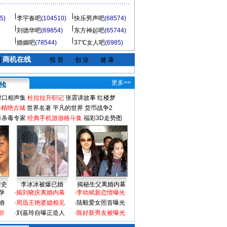
5)
李宇春吧
(104510)
快乐男声吧
(68574)
刘德华吧
(69854)
东方神起吧
(65744)
婚姻吧
(78544)
37℃女人吧
(6985)
商机在线
|
投 资
创 业
健 康
更多>>
对口相声集
杜拉拉升职记
张震讲故事
红楼梦
-精绝古城
世界名著
平凡的世界
货币战争2
毒杀毒专家
经典手机游游格斗集
福彩3D走势图
情史
李冰冰被爆已婚
揭秘生父离婚内幕
孕
·
揭刘晓庆离婚内幕
·
李幼斌新恋情曝光
婚
·
周迅王艳婆媳相见
·
陆毅爱女照首曝光
折
·
刘嘉玲自曝正造人
·
陈好新男友被曝光