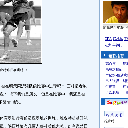
韩鹏恨在家看中
CBA
郭晶晶
王
老大
年龄门
精彩推荐
森特昨日在训练中
会在明天同浐灞队的比赛中进球吗？”面对记者敏
说：“场下我们是朋友，但是在比赛中，我还是会
不留情”地说。
相 关 说 吧
育场进行赛前适应场地的训练，维森特超越郑斌
维森特
星，陕西球迷有几百人都冲着他大喊，如今宛然已