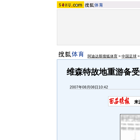
阿迪达斯搜狐体育
>
中国足球
维森特故地重游备受
2007年08月08日10:42
来