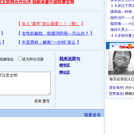
独家互联网合作伙伴 独家承建中超联赛官网
我来说两句
隐藏地址
设为辩论话题
精华区
辩论区
每天在吞别人
漂在海外
|
为什
型男索女
|
晒晒
我要发布