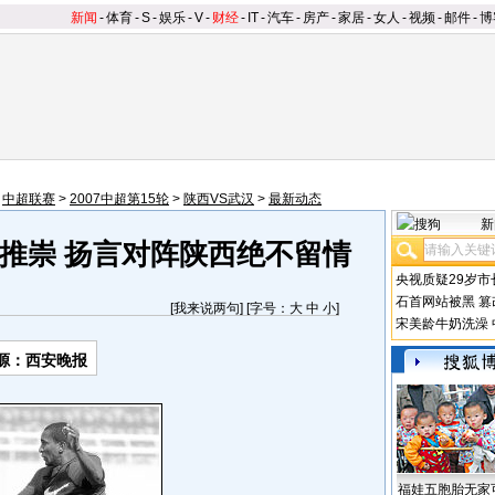
新闻
-
体育
-
S
-
娱乐
-
V
-
财经
-
IT
-
汽车
-
房产
-
家居
-
女人
-
视频
-
邮件
-
博
>
中超联赛
>
2007中超第15轮
>
陕西VS武汉
>
最新动态
新
推崇 扬言对阵陕西绝不留情
央视质疑29岁市
石首网站被黑
篡
[
我来说两句
] [字号：
大
中
小
]
宋美龄牛奶洗澡
源：西安晚报
福娃五胞胎无家