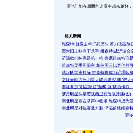
望他们能在后面的比赛中越来越好，
相关新闻
·
维森特:就像去年打武汉队 努力攻破陕
·
面对旧主欲痛下杀手 维森特:战浐灞会
·
浐灞欲打响保级第一枪 鲁尼维森特谁是最
·
维森特要手刃旧主 相信周三比赛仍然可以
·
武汉队结束拉练 维森特将成为浐灞队最大
·
文联春晚力压明星大陕西老腔“吼”进大
·
李咏参加“明星家庭”颁奖 就“陕西懒汉..
·
梦舟明星队恭贺陕西卫视改版开播(图)
·
南北明星赛在掌声中收场 维森特成为最耀
·
南北明星对抗赛北方胜 浐灞前锋维森特独
更