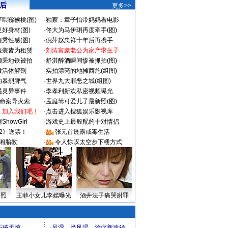
 后
更多>>
喂猕猴桃(图)
·
独家：章子怡带妈妈看电影
好身材(图)
·
佟大为马伊琍再度牵手(图)
秀性感(图)
·
倪萍赵忠祥十年后再携手
服装皆为租赁
·
刘涛富豪老公为家产求生子
颜乘地铁被拍
·
舒淇醉酒瞬间惨被抓拍(图)
做活体解剖
·
实拍漂亮的地摊西施(组图)
的暴烈脾气
·
世界九大罪恶之城(组图)
遇灵异事件
·
李孝利新欢私密视频曝光
成命案导火索
·
孟庭苇可爱儿子最新照(图)
：加入我们吧！
·
点击进入搜狐娱乐影视库
howGirl
·
游戏史上最般配的十对情侣
2》送票！
·
张元首透露戒毒生活
湘胎教
·
令人惊叹太空步下楼方式
密照
王菲小女儿李嫣曝光
酒井法子痛哭谢罪