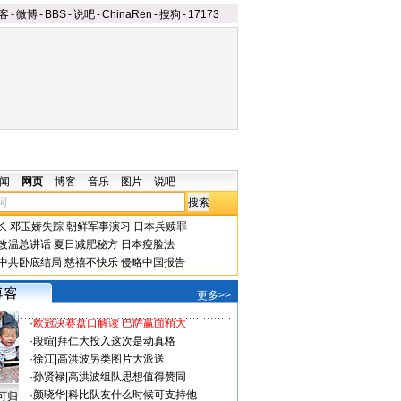
客
-
微博
-
BBS
-
说吧
-
ChinaRen
-
搜狗
-
17173
闻
网页
博客
音乐
图片
说吧
长
邓玉娇失踪
朝鲜军事演习
日本兵赎罪
改温总讲话
夏日减肥秘方
日本瘦脸法
中共卧底结局
慈禧不快乐
侵略中国报告
更多>>
·
欧冠决赛盘口解读 巴萨赢面稍大
·
段暄
|
拜仁大投入这次是动真格
·
徐江
|
高洪波另类图片大派送
·
孙贤禄
|
高洪波组队思想值得赞同
·
颜晓华
|
科比队友什么时候可支持他
可归