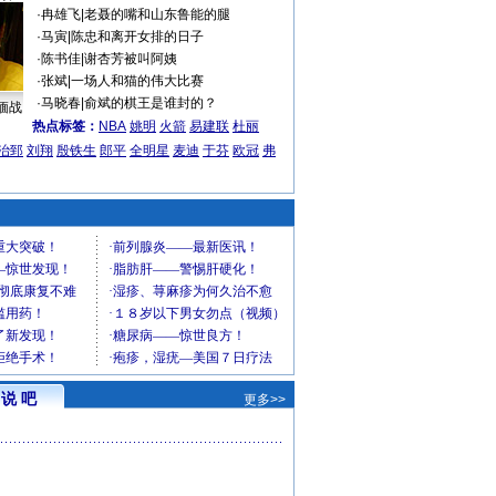
·
冉雄飞
|
老聂的嘴和山东鲁能的腿
·
马寅
|
陈忠和离开女排的日子
·
陈书佳
|
谢杏芳被叫阿姨
·
张斌
|
一场人和猫的伟大比赛
·
马晓春
|
俞斌的棋王是谁封的？
缅战
热点标签：
NBA
姚明
火箭
易建联
杜丽
治郅
刘翔
殷铁生
郎平
全明星
麦迪
于芬
欧冠
弗
说 吧
更多>>