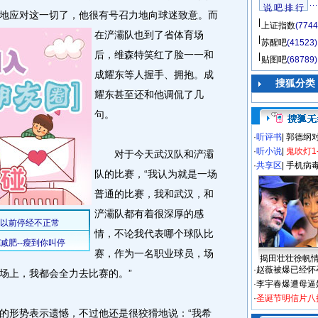
说 吧 排 行
地应对这一切了，他很有号召力地向球迷致意。
而
上证指数
(7744
在浐灞队也到了省体育场
苏醒吧
(41523)
后，维森特笑红了脸一一和
贴图吧
(68789)
成耀东等人握手、拥抱。成
搜狐分类
耀东甚至还和他调侃了几
句。
·
听评书
|
郭德纲
·
听小说
|
鬼吹灯1
对于今天武汉队和浐灞
·
共享区
|
手机病
队的比赛，“我认为就是一场
普通的比赛，我和武汉，和
浐灞队都有着很深厚的感
情，不论我代表哪个球队比
赛，作为一名职业球员，场
揭田壮壮徐帆
·
赵薇被爆已经怀
场上，我都会全力去比赛的。”
·
李宇春爆遭母逼
·
圣诞节明信片八
形势表示遗憾，不过他还是很狡猾地说：“我希