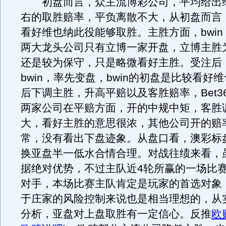
初盘而言，众主流博彩公司，平均给出维也
右的取胜赔率，平负离散不大，从初盘而言
看好维也纳此役能够取胜。主胜方面，bwin
两大龙头公司只有立博一家开盘，立博主胜为
还是较为保守，只是略微看好主胜。受注后，B
bwin，率先变盘，bwin的初盘是比较看好
后下调主胜，升高平赔以及客胜赔率，Bet3
两家公司在平赔方面，开的中规中矩，客胜
大，看好主胜的意思很浓，其他公司开的赔
常，没有看出下盘迹象。从盘口看，澳彩标盘
换亚盘半一低水合情合理。对战往绩来看，
据绝对优势，不过主队近4轮所赢的一场比赛
对手，本场比赛主队肯定是玩家的首选对象
于庄家的风险控制来说也是相当理想的，从
分析，亚盘对上盘取胜有一定信心。反推
欧