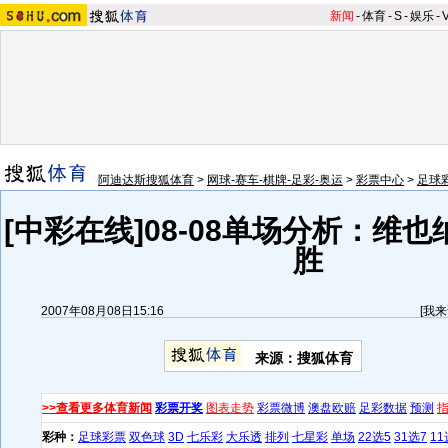
新闻
-
体育
-
S
-
娱乐
-
阿迪达斯搜狐体育
>
网球-赛车-棋牌-足彩-奥运
>
彩票中心
>
足球
[中彩在线]08-08单场分析：维
胜
2007年08月08日15:16
[
我来
来源：搜狐体育
>>查看更多体育新闻
彩票开奖
图表走势
彩票微博
澳盘欧赔
足彩数据
预测
彩种：
足球彩票
双色球
3D
七乐彩
大乐透
排列
七星彩
单场
22选5
31选7
11