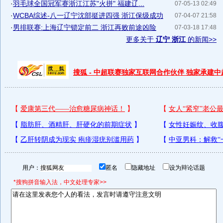
·
羽毛球全国冠军赛浙江江苏"火拼" 福建辽...
07-05-13 02:49
·
WCBA综述-八一辽宁沈部挺进四强 浙江保级成功
07-04-07 21:58
·
男排联赛:上海辽宁锁定前二 浙江再败前途凶险
07-03-18 17:48
更多关于
辽宁 浙江
的新闻>>
搜狐 - 中超联赛独家互联网合作伙伴 独家承建
用户：
匿名
隐藏地址
设为辩论话题
*搜狗拼音输入法，中文处理专家>>