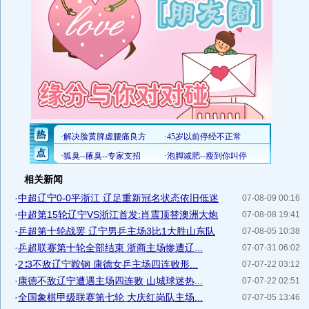
相关新闻
·
中超辽宁0-0平浙江 辽足重新冠名状态依旧低迷
07-08-09 00:16
·
中超第15轮辽宁VS浙江首发:肖震顶替澳洲大炮
07-08-08 19:41
·
乒超第十轮战罢 辽宁男乒主场3比1大胜山东队
07-08-05 10:38
·
乒超联赛第十轮全部结束 浙商主场惨遭辽...
07-07-31 06:02
·
2∶3不敌辽宁鞍钢 康德女乒主场四连败形...
07-07-22 03:12
·
康德不敌辽宁遭遇主场四连败 山城球迷热...
07-07-22 02:51
·
全国象棋甲级联赛第七轮 大庆红岗队主场...
07-07-05 13:46