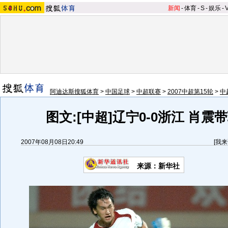
新闻
-
体育
-
S
-
娱乐
-
阿迪达斯搜狐体育
>
中国足球
>
中超联赛
>
2007中超第15轮
>
中
图文:[中超]辽宁0-0浙江 肖震
2007年08月08日20:49
[
我来
来源：新华社