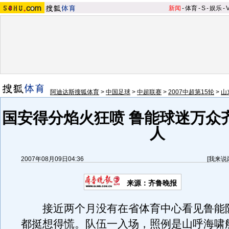
新闻
-
体育
-
S
-
娱乐
-
阿迪达斯搜狐体育
>
中国足球
>
中超联赛
>
2007中超第15轮
>
山
国安得分焰火狂喷 鲁能球迷万众
人
2007年08月09日04:36
[
我来说
来源：齐鲁晚报
接近两个月没有在省体育中心看见鲁能
都挺想得慌。队伍一入场，照例是山呼海啸