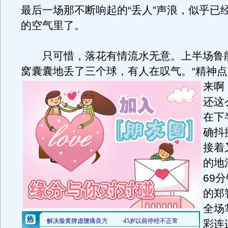
最后一场那不断响起的“丢人”声浪，似乎已
的空气里了。
只可惜，落花有情流水无意。上半场鲁
窝囊囊地丢了三个球，有人在叹气。
“精神
来啊
还这
在下
确抖
接着
的地
69
的郑
全场
彩连