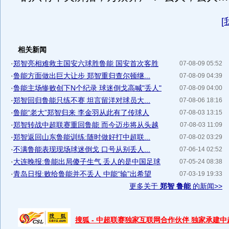
[
相关新闻
·
郑智亮相难救主国安六球胜鲁能 国安首次客胜
07-08-09 05:52
·
鲁能方面做出巨大让步 郑智重归查尔顿继...
07-08-09 04:39
·
鲁能主场惨败创下N个纪录 球迷倒戈高喊"丢人"
07-08-09 04:00
·
郑智回归鲁能只练不赛 坦言留洋对球员大...
07-08-06 18:16
·
鲁能“老大”郑智归来 李金羽从此有了传球人
07-08-03 13:15
·
郑智转战中超联赛重回鲁能 而今迈步将从头越
07-08-03 11:09
·
郑智返回山东鲁能训练:随时做好打中超联...
07-08-02 03:29
·
不满鲁能表现现场球迷倒戈 口号从别丢人...
07-06-14 02:52
·
大连晚报:鲁能出局傻子生气 丢人的是中国足球
07-05-24 08:38
·
青岛日报:败给鲁能并不丢人 中能“输”出希望
07-03-19 19:33
更多关于
郑智 鲁能
的新闻>>
搜狐 - 中超联赛独家互联网合作伙伴 独家承建