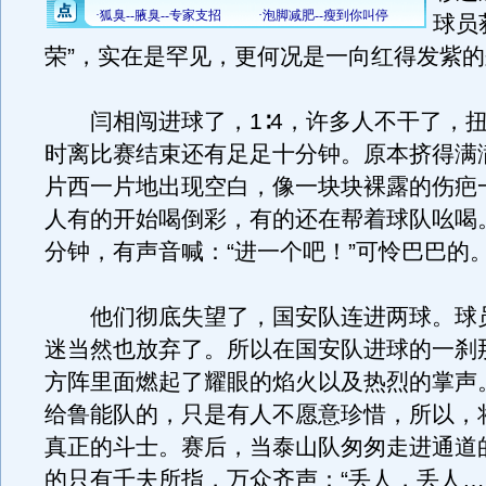
球员
荣”，实在是罕见，更何况是一向红得发紫
闫相闯进球了，1∶4，许多人不干了，扭
时离比赛结束还有足足十分钟。原本挤得满
片西一片地出现空白，像一块块裸露的伤疤
人有的开始喝倒彩，有的还在帮着球队吆喝
分钟，有声音喊：“进一个吧！”可怜巴巴的
他们彻底失望了，国安队连进两球。球
迷当然也放弃了。所以在国安队进球的一刹
方阵里面燃起了耀眼的焰火以及热烈的掌声
给鲁能队的，只是有人不愿意珍惜，所以，
真正的斗士。赛后，当泰山队匆匆走进通道
的只有千夫所指，万众齐声：“丢人，丢人…