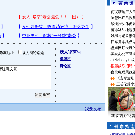
茶 余 饭
·
何炅获地产大亨
·
陈慧琳产后恢复
·
殷桃街头休闲装
·
范冰冰红地毯
·
姚晨与老公素
·
日军竟拿战俘
·
盘点网坛大腕
我来说两句
隐藏地址
设为辩论话题
·
美女办公室遭
精华区
·
《Nobody》
辩论区
·
搜狐娱乐招聘
·
台北电玩展靓丽S
·
《变形金刚
·
王岳伦爆李
我要发布
新版“西游”绝
健 康 指 南