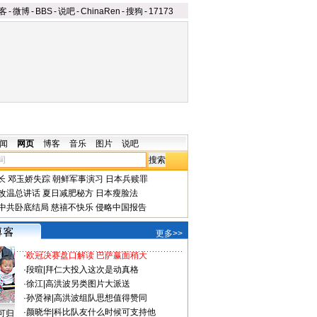
客
-
微博
-
BBS
-
说吧
-
ChinaRen
-
搜狗
-
17173
闻
网页
博客
音乐
图片
说吧
长
邓玉娇失踪
朝鲜军事演习
日本兵赎罪
改温总讲话
夏日减肥秘方
日本瘦脸法
中共卧底结局
慈禧不快乐
侵略中国报告
更多>>
·
欧冠决赛盘口解读 巴萨赢面稍大
·
段暄
|
拜仁大投入这次是动真格
·
徐江
|
高洪波另类图片大派送
·
孙贤禄
|
高洪波组队思想值得赞同
·
颜晓华
|
科比队友什么时候可支持他
可归