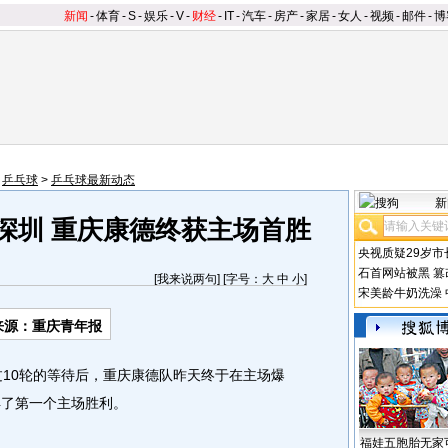
新闻
-
体育
-
S
-
娱乐
-
V
-
财经
-
IT
-
汽车
-
房产
-
家居
-
女人
-
视频
-
邮件
-
博
>
乒乓球
>
乒乓球最新动态
新
克深圳 重庆康德终获主场首胜
央视质疑29岁市
石首网站被黑
篡
[
我来说两句
] [字号：
大
中
小
]
宋美龄牛奶洗澡
来源：重庆青年报
10轮的等待后，重庆康德队昨天终于在主场爆
得了第一个主场胜利。
福娃五胞胎无家