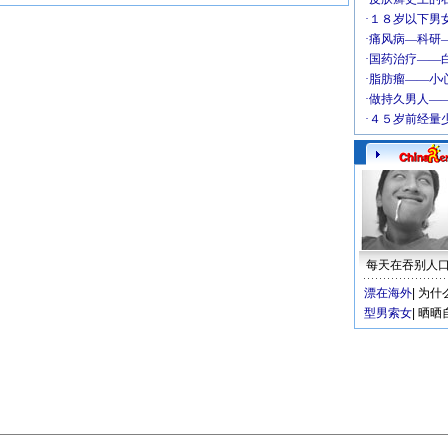
每天在吞别人
漂在海外
|
为什
型男索女
|
晒晒