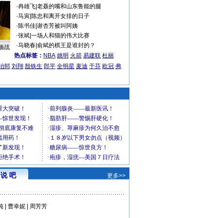
·
冉雄飞
|
老聂的嘴和山东鲁能的腿
·
马寅
|
陈忠和离开女排的日子
·
陈书佳
|
谢杏芳被叫阿姨
·
张斌
|
一场人和猫的伟大比赛
·
马晓春
|
俞斌的棋王是谁封的？
缅战
热点标签：
NBA
姚明
火箭
易建联
杜丽
治郅
刘翔
殷铁生
郎平
全明星
麦迪
于芬
欧冠
弗
说 吧
更多>>
纯
|
曹幸妮
|
周芳芳