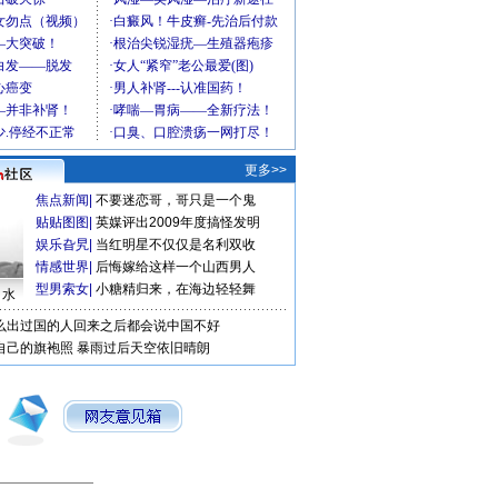
更多>>
焦点新闻
|
不要迷恋哥，哥只是一个鬼
贴贴图图
|
英媒评出2009年度搞怪发明
娱乐旮旯
|
当红明星不仅仅是名利双收
情感世界
|
后悔嫁给这样一个山西男人
型男索女
|
小糖精归来，在海边轻轻舞
口水
么出过国的人回来之后都会说中国不好
自己的旗袍照
暴雨过后天空依旧晴朗