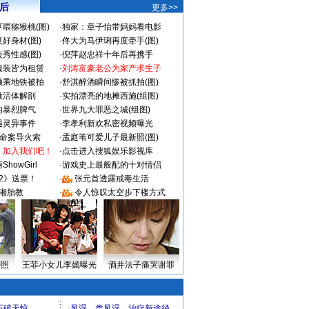
 后
更多>>
喂猕猴桃(图)
·
独家：章子怡带妈妈看电影
好身材(图)
·
佟大为马伊琍再度牵手(图)
秀性感(图)
·
倪萍赵忠祥十年后再携手
服装皆为租赁
·
刘涛富豪老公为家产求生子
颜乘地铁被拍
·
舒淇醉酒瞬间惨被抓拍(图)
做活体解剖
·
实拍漂亮的地摊西施(组图)
的暴烈脾气
·
世界九大罪恶之城(组图)
遇灵异事件
·
李孝利新欢私密视频曝光
成命案导火索
·
孟庭苇可爱儿子最新照(图)
：加入我们吧！
·
点击进入搜狐娱乐影视库
howGirl
·
游戏史上最般配的十对情侣
2》送票！
·
张元首透露戒毒生活
湘胎教
·
令人惊叹太空步下楼方式
密照
王菲小女儿李嫣曝光
酒井法子痛哭谢罪