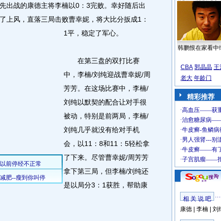
出战的康德主将李楠以0：3完败。幸好随后出
了上风，直落三局击败曹幸妮，将大比分扳成1：
1平，稳定了军心。
韩鹏恨在家看中
在第三盘的双打比赛
CBA
郭晶晶
王
中，李楠/刘纯迎战曹幸妮/周
老大
年龄门
芳芳。在这场比赛中，李楠/
精彩推荐
刘纯以默契的配合让对手很
被动，特别是前两局，李楠/
刘纯几乎就没有给对手机
会，以11：8和11：5轻松拿
了下来。尽管曹幸妮/周芳芳
拿下第三局，但李楠/刘纯还
是以局分3：1获胜，帮助康
相 关 说 吧
康德
|
李楠
|
刘