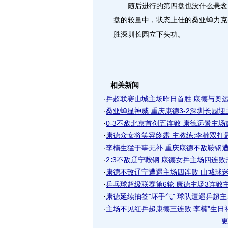
随后进行的第四盘也没什么悬念，
盘的较量中，状态上佳的桑亚蝉力克
胜深圳长园立下头功。
相关新闻
·
乒超联赛山城主场昨日首胜 康德与奥运同
·
桑亚蝉显神威 重庆康德3-2深圳长园
·
0-3不敌北京首创五连败 康德远景主
·
康德众女将笑容终露 主教练:李楠双打
·
李楠生猛于事无补 重庆康德不敌鞍钢遭遇
·
2∶3不敌辽宁鞍钢 康德女乒主场四连败形.
·
康德不敌辽宁遭遇主场四连败 山城球迷热
·
乒乓球超级联赛第6轮 康德主场3连败主帅
·
康德延续抽签"坏手气" 球队遭遇乒超主场
·
主场不见红乒超康德三连败 李楠"生日礼物