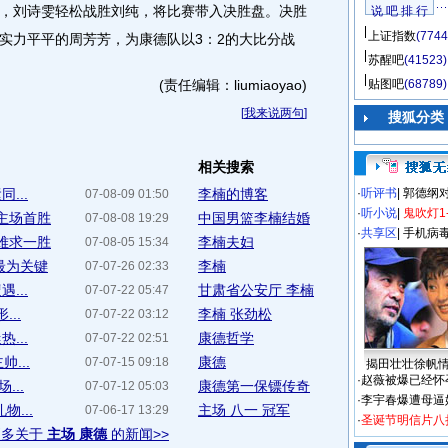
刘诗雯轻松战胜刘纯，将比赛带入决胜盘。决胜
说 吧 排 行
上证指数
(7744
实力平平的周芳芳，为康德队以3：2的大比分战
苏醒吧
(41523)
(责任编辑：liumiaoyao)
贴图吧
(68789)
[
我来说两句
]
搜狐分类
相关搜索
...
李楠的博客
·
听评书
|
郭德纲
07-08-09 01:50
·
听小说
|
鬼吹灯1
迎主场首胜
中国男篮李楠结婚
07-08-08 19:29
·
共享区
|
手机病
场难求一胜
李楠夫妇
07-08-05 15:34
最为关键
李楠
07-07-26 02:33
...
甘肃省公安厅 李楠
07-07-22 05:47
..
李楠 张劲松
07-07-22 03:12
...
康德哲学
07-07-22 02:51
...
康德
07-07-15 09:18
揭田壮壮徐帆
·
赵薇被爆已经怀
...
康德第一保镖传奇
07-07-12 05:03
·
李宇春爆遭母逼
...
主场 八一 冠军
07-06-17 13:29
·
圣诞节明信片八
更多关于
主场 康德
的新闻>>