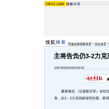
阿迪达斯搜狐体育
>
综合体育
主将告负仍3-2力
2007年08月09日09:54
重青报讯 （记者陈艺军）在经过
发，以3：2力克劲旅深圳长园，获