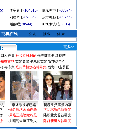
5)
李宇春吧
(104510)
快乐男声吧
(68574)
刘德华吧
(69854)
东方神起吧
(65744)
婚姻吧
(78544)
37℃女人吧
(6985)
商机在线
|
投 资
创 业
健 康
更多>>
对口相声集
杜拉拉升职记
张震讲故事
红楼梦
-精绝古城
世界名著
平凡的世界
货币战争2
毒杀毒专家
经典手机游游格斗集
福彩3D走势图
情史
李冰冰被爆已婚
揭秘生父离婚内幕
孕
·
揭刘晓庆离婚内幕
·
李幼斌新恋情曝光
婚
·
周迅王艳婆媳相见
·
陆毅爱女照首曝光
折
·
刘嘉玲自曝正造人
·
陈好新男友被曝光