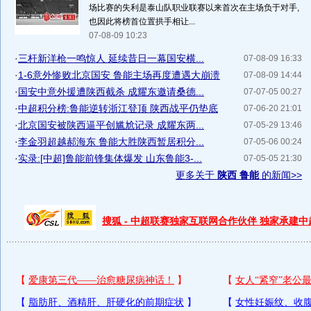
场比赛的失利是泰山队职业联赛以来首次在主场负于对手,
也因此将榜首位置拱手相让...
07-08-09 10:23
·
三杆新洋枪一鸣惊人 延续昔日一幕国安横...
07-08-09 16:33
·
1-6意外惨败北京国安 鲁能主场再度遭遇大崩溃
07-08-09 14:44
·
国安中意外援遭陕西截杀 成耀东邀请桑德...
07-07-05 00:27
·
中超积分榜:鲁能逆转浙江登顶 陕西战平仍垫底
07-06-20 21:01
·
北京国安被陕西逼平创尴尬记录 成耀东两...
07-05-29 13:46
·
李金羽超越郝海东 鲁能大胜陕西暂居积分...
07-05-06 00:24
·
实录:[中超]鲁能前锋集体爆发 山东鲁能3-...
07-05-05 21:30
更多关于
陕西 鲁能
的新闻>>
搜狐 - 中超联赛独家互联网合作伙伴 独家承建