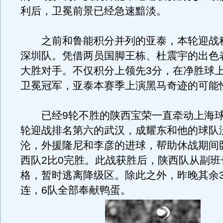
利后，卫冕前景已经急速黯淡。
之前和鲁能积分并列的亚泰，本轮迎战
深圳队。凭借两员国脚王栋、杜震宇的出色表
大胜对手。不仅积分上领先3分，在净胜球
卫冕冠军，亚泰本赛季上演黑马奇迹的可能
已经9轮不胜的陕西宝荣一直牵动上海球
轮迎战排名第六的武汉，成耀东和他的球队
沦，外援隆尼和李彦的进球，帮助休战期间
西队2比0完胜。此战获胜后，陕西队从副班
格，暂时逃离降级区。除此之外，昨晚其余
连，6队全部奉献鸭蛋。