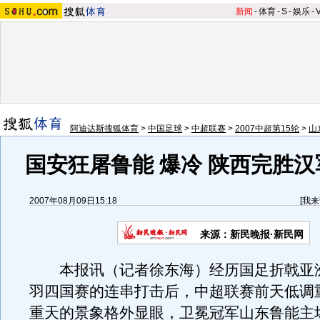
新闻
-
体育
-
S
-
娱乐
-
阿迪达斯搜狐体育
>
中国足球
>
中超联赛
>
2007中超第15轮
>
山
国安狂屠鲁能 爆冷 陕西完胜汉
2007年08月09日15:18
[
我来
来源：新民晚报·新民网
本报讯（记者徐东海）经历国足折戟亚
羽四国赛的连串打击后，中超联赛前天低调
重天的景象格外显眼，卫冕冠军山东鲁能主