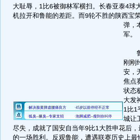
大耻辱，1比6被御林军横扫。长春亚泰4球
机拉开和鲁能的差距。
而9轮不胜的陕西宝
弹，
军。
鲁
刚刚
安，
焦点
状态
大发
1比
城让
尽失，成就了国安自当年9比1大胜申花后，
的一场胜利。反观鲁能，遭遇联赛历史上最惨