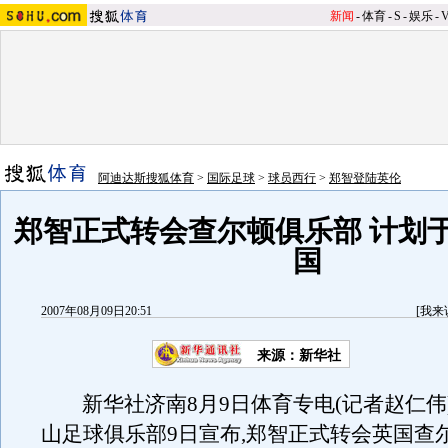
新闻
-
体育
-
S
-
娱乐
-
阿迪达斯搜狐体育
>
国际足球
>
球员西行
>
郑智登陆英伦
郑智正式转会查尔顿俱乐部 计划于
国
2007年08月09日20:51
[
我来
来源：新华社
新华社济南8月9日体育专电(记者赵仁伟
山足球俱乐部9日宣布,郑智正式转会英国查