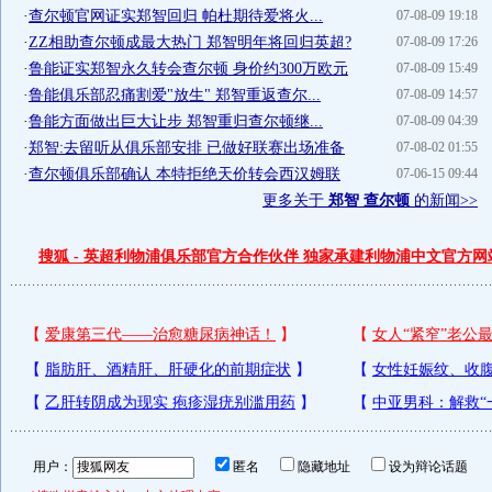
·
查尔顿官网证实郑智回归 帕杜期待爱将火...
07-08-09 19:18
·
ZZ相助查尔顿成最大热门 郑智明年将回归英超?
07-08-09 17:26
·
鲁能证实郑智永久转会查尔顿 身价约300万欧元
07-08-09 15:49
·
鲁能俱乐部忍痛割爱"放生" 郑智重返查尔...
07-08-09 14:57
·
鲁能方面做出巨大让步 郑智重归查尔顿继...
07-08-09 04:39
·
郑智:去留听从俱乐部安排 已做好联赛出场准备
07-08-02 01:55
·
查尔顿俱乐部确认 本特拒绝天价转会西汉姆联
07-06-15 09:44
更多关于
郑智 查尔顿
的新闻>>
搜狐 - 英超利物浦俱乐部官方合作伙伴 独家承建利物浦中文官方网
用户：
匿名
隐藏地址
设为辩论话题