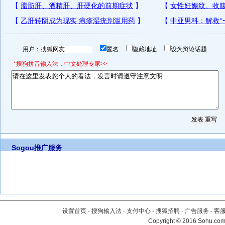
用户：
匿名
隐藏地址
设为辩论话题
*搜狗拼音输入法，中文处理专家>>
Sogou推广服务
设置首页
-
搜狗输入法
-
支付中心
-
搜狐招聘
-
广告服务
-
客
Copyright
©
2016 Sohu.com 