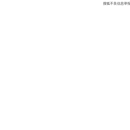
搜狐不良信息举