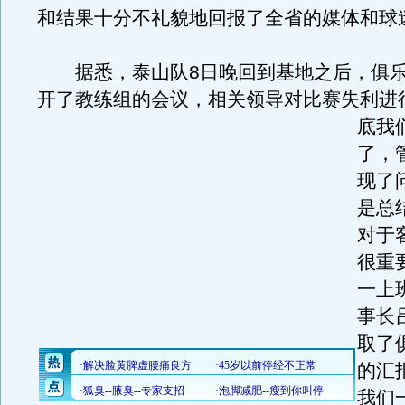
和结果十分不礼貌地回报了全省的媒体和球
据悉，泰山队8日晚回到基地之后，俱乐
开了教练组的会议，相关领导对比赛失利进
底我
了，
现了
是总
对于
很重
一上
事长
取了
的汇
我们