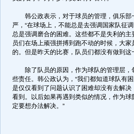
韩公政表示，对于球员的管理，俱乐部
严，“在球场上，不能总是去强调国家队征
总是强调磨合的困难。这些都不是失利的主
员们在场上顽强拼搏到跑不动的时候，大家
的。但是昨天的比赛，队员们都没有做到这
除了队员的原因，作为球队的管理层，
些责任。韩公政认为，“我们都知道球队有
是仅仅看到了问题认识了困难却没有去解决
看到。以后如果再遇到类似的情况，作为球
定要想办法解决。”