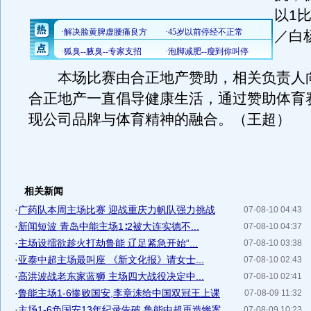
以1
／白
本场比赛由合正地产赞助，相关负责人
合正地产一直倡导健康生活，通过赞助体育
现公司品牌与体育精神的融合。（王超）
相关新闻
·
广药队本周主场比赛 迎战重庆力帆队强力挑战
07-08-10 04:43
·
新闻短波 青岛中能主场1∶2被大连实德不...
07-08-10 04:37
·
主场设擂欲趁火打劫鲁能 辽足紧急开始“...
07-08-10 03:38
·
亚泰中超主场最叫座 《新文化报》请女士...
07-08-10 02:43
·
高洪波战老东家蓝狮 主场四大战役决定中...
07-08-10 02:41
·
鲁能主场1-6惨败国安,李章洙给中国双冠王上课
07-08-09 11:32
·
主场1-6负国安13年纪录告破 鲁能中超再造惨案
07-08-09 10:23