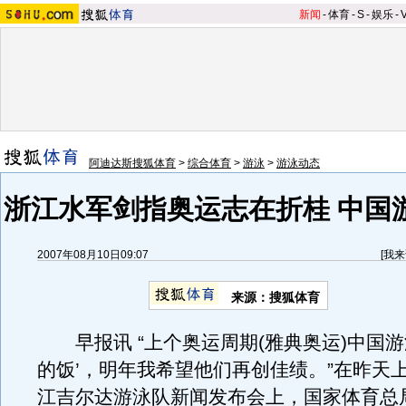
新闻
-
体育
-
S
-
娱乐
-
阿迪达斯搜狐体育
>
综合体育
>
游泳
>
游泳动态
浙江水军剑指奥运志在折桂 中国游
2007年08月10日09:07
[
我来
来源：搜狐体育
早报讯 “上个奥运周期(雅典奥运)中国游
的饭’，明年我希望他们再创佳绩。”在昨天
江吉尔达游泳队新闻发布会上，国家体育总