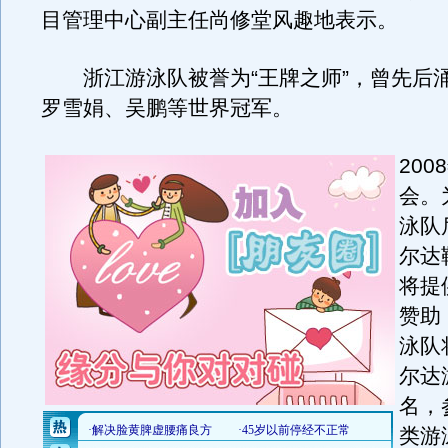
目管理中心副主任尚修堂风趣地表示。
浙江游泳队被誉为“王牌之师”，曾先后
罗雪娟、吴鹏等世界冠军。
20
会。
泳队
尔达
将提
赞助
泳队
尔达
名，
类游