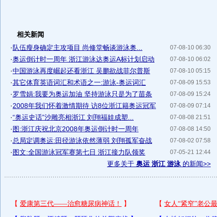
相关新闻
·
队伍瘦身确定主攻项目 尚修堂畅谈游泳奥...
07-08-10 06:30
·
奥运倒计时一周年 浙江游泳达奥运A标计划启动
07-08-10 06:02
·
中国游泳再度崛起还看浙江 吴鹏欲战菲尔普斯
07-08-10 05:15
·
其它体育英语词汇和术语之一:游泳-奥运词汇
07-08-09 15:53
·
罗雪娟:我要为奥运加油 坚持游泳只是为了苗条
07-08-09 15:24
·
2008年我们怀着激情期待 访8位浙江籍奥运冠军
07-08-09 07:14
·
“奥运史话”沙雕亮相浙江 刘翔福娃成塑...
07-08-08 21:51
·
图:浙江庆祝北京2008年奥运倒计时一周年
07-08-08 14:50
·
总局定调奥运:田径游泳依然薄弱 刘翔孤军奋战
07-08-02 07:58
·
图文:全国游泳冠军赛第七日 浙江接力队领奖
07-05-21 12:44
更多关于
奥运 浙江 游泳
的新闻>>