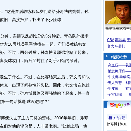
。"这是赛后教练和队友们送给孙寿博的赞誉。孙
依旧，高接抵挡，扑出了不少险球。
韩鹏恨在家看中
分钟，实德队反超比分的5分钟后。青岛队外援米
CBA
郭晶晶
王
对方18号球员重重地撞在一起。守门员教练韩文
老大
年龄门
势。不过，两分钟后，孙寿博又顽强地站了起来，
精彩推荐
离头球攻门，随后又封住了对手刁钻的吊射。
生了什么。不过，在比赛结束之后，韩文海和队
休克，出现了间歇性的失忆。因此，韩文海在跑过
势。不过，孙寿博最终又顽强地站了起来，并一直
第一句话就是‘球没进吧'？"
博便失去了主力门将的资格。2006年年初，孙寿
相 关 说 吧
孙寿博
|
陈东
友们对他的评价是，人非常老实。"让他上场，他