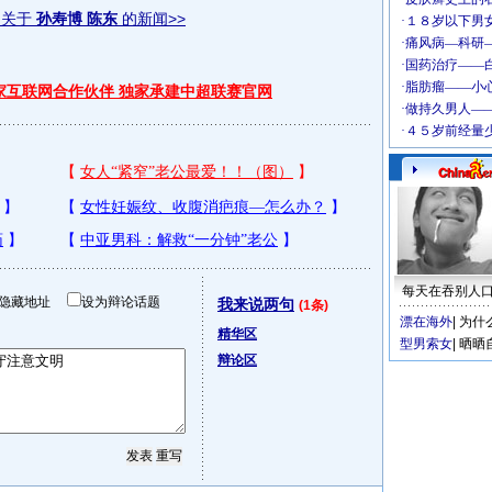
多关于
孙寿博 陈东
的新闻>>
独家互联网合作伙伴 独家承建中超联赛官网
每天在吞别人
隐藏地址
设为辩论话题
我来说两句
(1条)
漂在海外
|
为什
精华区
型男索女
|
晒晒
辩论区