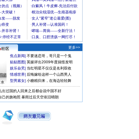
更多>>
焦点新闻
|
不要迷恋哥，哥只是一个鬼
贴贴图图
|
英媒评出2009年度搞怪发明
娱乐旮旯
|
当红明星不仅仅是名利双收
情感世界
|
后悔嫁给这样一个山西男人
型男索女
|
小糖精归来，在海边轻轻舞
口水
么出过国的人回来之后都会说中国不好
自己的旗袍照
暴雨过后天空依旧晴朗