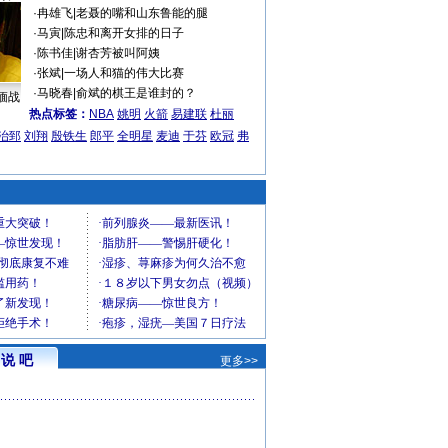
·
冉雄飞
|
老聂的嘴和山东鲁能的腿
·
马寅
|
陈忠和离开女排的日子
·
陈书佳
|
谢杏芳被叫阿姨
·
张斌
|
一场人和猫的伟大比赛
·
马晓春
|
俞斌的棋王是谁封的？
缅战
热点标签：
NBA
姚明
火箭
易建联
杜丽
治郅
刘翔
殷铁生
郎平
全明星
麦迪
于芬
欧冠
弗
说 吧
更多>>