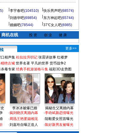
5)
李宇春吧
(104510)
快乐男声吧
(68574)
刘德华吧
(69854)
东方神起吧
(65744)
婚姻吧
(78544)
37℃女人吧
(6985)
商机在线
|
投 资
创 业
健 康
更多>>
对口相声集
杜拉拉升职记
张震讲故事
红楼梦
-精绝古城
世界名著
平凡的世界
货币战争2
毒杀毒专家
经典手机游游格斗集
福彩3D走势图
情史
李冰冰被爆已婚
揭秘生父离婚内幕
孕
·
揭刘晓庆离婚内幕
·
李幼斌新恋情曝光
婚
·
周迅王艳婆媳相见
·
陆毅爱女照首曝光
折
·
刘嘉玲自曝正造人
·
陈好新男友被曝光