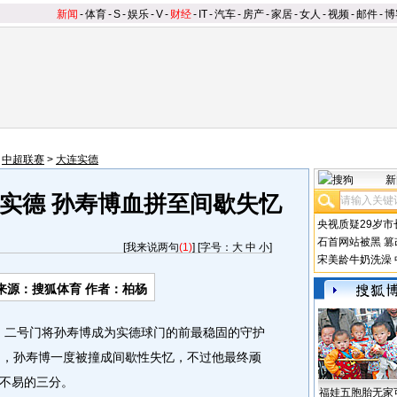
新闻
-
体育
-
S
-
娱乐
-
V
-
财经
-
IT
-
汽车
-
房产
-
家居
-
女人
-
视频
-
邮件
-
博
>
中超联赛
>
大连实德
新
实德 孙寿博血拼至间歇失忆
央视质疑29岁市
石首网站被黑
篡
[
我来说两句
(1)
] [字号：
大
中
小
]
宋美龄牛奶洗澡
来源：搜狐体育 作者：柏杨
，二号门将孙寿博成为实德球门的前最稳固的守护
中，孙寿博一度被撞成间歇性失忆，不过他最终顽
不易的三分。
福娃五胞胎无家