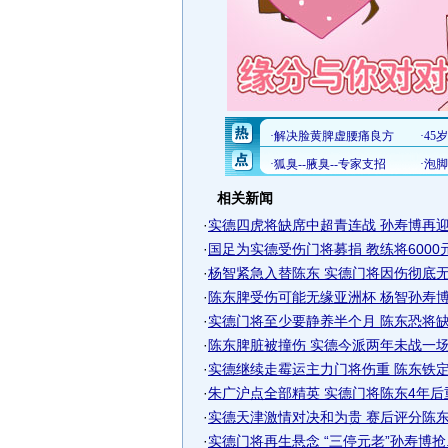
相关新闻
·
实德四虎将缺席中超青连战 孙寿博再迎首
·
国足为实德受伤门将募捐 教练将6000元转
·
杨智紧急入替陈东 实德门将因伤彻底无缘
·
陈东脾受伤可能无缘亚洲杯 杨智孙寿博有
·
实德门将至少要静养半个月 陈东恐将缺席
·
陈东脾脏被撞伤 实德今派两年未战一场门
·
实德继续走霉运主力门将伤重 陈东铁定缺
·
朱广沪点全部精英 实德门将陈东4年后
·
实德天津激情对决和为贵 赛后评分陈东全
·
实德门将再生悬念 “三停元老”孙寿博抢..