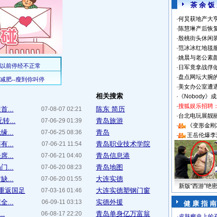
茶 余 饭
·
何炅获地产大亨
·
陈慧琳产后恢复
·
殷桃街头休闲装
·
范冰冰红地毯
·
姚晨与老公素
·
日军竟拿战俘
·
盘点网坛大腕
·
美女办公室遭
相关搜索
·
《Nobody》
·
搜狐娱乐招聘
...
陈东 简历
07-08-07 02:21
·
台北电玩展靓丽S
...
青岛旅游
07-06-29 01:39
·
《变形金刚
...
青岛
07-06-25 08:36
·
王岳伦爆李
...
青岛职业技术学院
07-06-21 11:54
...
青岛信息港
07-06-21 04:40
...
青岛地图
07-06-20 08:23
...
大连实德
07-06-20 01:55
新版“西游”绝
重返国足
大连实德塑钢门窗
07-03-16 01:46
...
实德外援
06-09-11 03:13
健 康 指 南
.
青岛单身亿万富翁
06-08-17 22:20