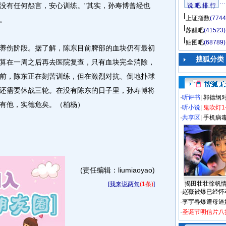
没有任何怨言，安心训练。"其实，孙寿博曾经也
说 吧 排 行
上证指数
(7744
。
苏醒吧
(41523)
贴图吧
(68789)
伤阶段。据了解，陈东目前脾部的血块仍有最初
搜狐分类
算在一周之后再去医院复查，只有血块完全消除，
前，陈东正在刻苦训练，但在激烈对抗、倒地扑球
还需要休战三轮。在没有陈东的日子里，孙寿博将
·
听评书
|
郭德纲
有他，实德危矣。（柏杨）
·
听小说
|
鬼吹灯1
·
共享区
|
手机病
(责任编辑：liumiaoyao)
揭田壮壮徐帆
[
我来说两句
(1条)
]
·
赵薇被爆已经怀
·
李宇春爆遭母逼
·
圣诞节明信片八