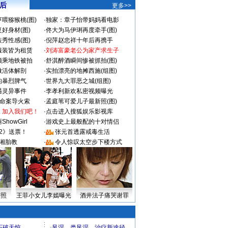
 后
更多>>
喂猕猴桃(图)
·
独家：章子怡带妈妈看电影
好身材(图)
·
佟大为马伊琍再度牵手(图)
秀性感(图)
·
倪萍赵忠祥十年后再携手
服装皆为租赁
·
刘涛富豪老公为家产求生子
颜乘地铁被拍
·
舒淇醉酒瞬间惨被抓拍(图)
做活体解剖
·
实拍漂亮的地摊西施(组图)
的暴烈脾气
·
世界九大罪恶之城(组图)
遇灵异事件
·
李孝利新欢私密视频曝光
成命案导火索
·
孟庭苇可爱儿子最新照(图)
：加入我们吧！
·
点击进入搜狐娱乐影视库
howGirl
·
游戏史上最般配的十对情侣
2》送票！
·
张元首透露戒毒生活
湘胎教
·
令人惊叹太空步下楼方式
密照
王菲小女儿李嫣曝光
酒井法子痛哭谢罪