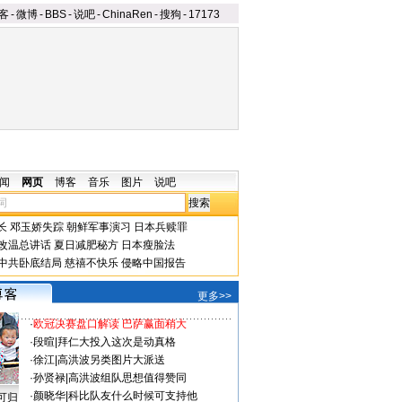
客
-
微博
-
BBS
-
说吧
-
ChinaRen
-
搜狗
-
17173
闻
网页
博客
音乐
图片
说吧
长
邓玉娇失踪
朝鲜军事演习
日本兵赎罪
改温总讲话
夏日减肥秘方
日本瘦脸法
中共卧底结局
慈禧不快乐
侵略中国报告
更多>>
·
欧冠决赛盘口解读 巴萨赢面稍大
·
段暄
|
拜仁大投入这次是动真格
·
徐江
|
高洪波另类图片大派送
·
孙贤禄
|
高洪波组队思想值得赞同
·
颜晓华
|
科比队友什么时候可支持他
可归