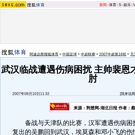
新闻
-
体育
-
S
-
娱乐
-
阿迪达斯搜狐体育
>
中国足球
>
中超联赛
>
2007中超第16轮
>
天
武汉临战遭遇伤病困扰 主帅裴恩
肘
2007年08月10日11:32
[
我来说
来源：荆楚网-湖北日报 作者：
备战与天津队的比赛，汉军遭遇伤病困
复出的吴鹏回到武汉，埃莫森和邓小飞的伤