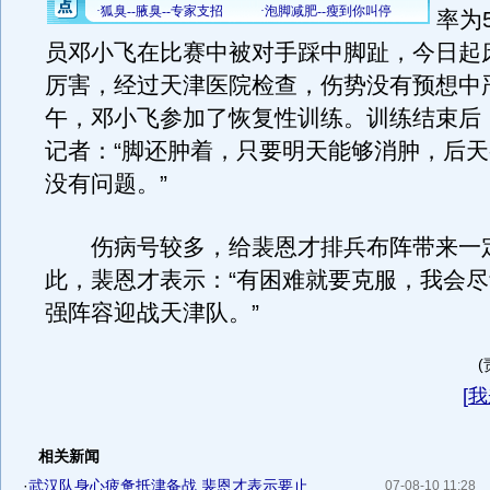
率为
员邓小飞在比赛中被对手踩中脚趾，今日起
厉害，经过天津医院检查，伤势没有预想中
午，邓小飞参加了恢复性训练。训练结束后
记者：“脚还肿着，只要明天能够消肿，后
没有问题。”
伤病号较多，给裴恩才排兵布阵带来一
此，裴恩才表示：“有困难就要克服，我会
强阵容迎战天津队。”
[
我
相关新闻
·
武汉队身心疲惫抵津备战 裴恩才表示要止...
07-08-10 11:28