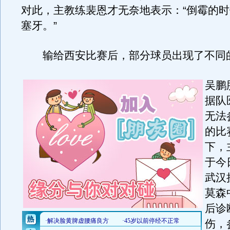
对此，主教练裴恩才无奈地表示：“倒霉的
塞牙。”
输给西安比赛后，部分球员出现了不同
吴鹏
据队
无法
的比
下，
于今
武汉
莫森
后诊
伤，