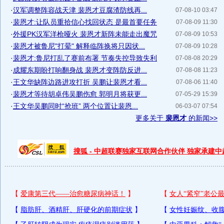
·
汉军调整阵容战天津 裴恩才豆腐渣防线再...
07-08-10 03:47
·
裴恩才:让队员重拾信心找回状态 是最首要任务
07-08-09 11:30
·
外援PK汉军洋枪哑火 裴恩才新阵未能走出魔咒
07-08-09 10:53
·
裴恩才被鲁尼"打晕" 解释临阵换将只因状...
07-08-09 10:28
·
裴恩才:鲁尼打乱了赛前布署 节奏失控导致失利
07-08-08 20:29
·
成耀东期盼打响翻身战 裴恩才变阵防反进...
07-08-08 11:23
·
王文华缺阵边路进攻打折 吴鹏让裴恩才看...
07-08-06 11:40
·
裴恩才等待胡卓伟吴鹏伤愈 郭明月将获更...
07-05-29 15:39
·
王文华吴鹏同时“抢班” 两个位置让裴恩...
06-03-07 07:54
更多关于
裴恩才
的新闻>>
搜狐 - 中超联赛独家互联网合作伙伴 独家承建