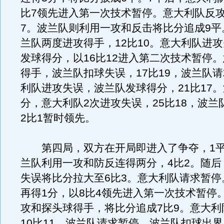
比7领先进入第一次技术暂停。意大利队反攻
7。波兰队则利用一攻和反击将比分追成9平
兰队两度进攻得手，12比10。意大利队进
发球得分，以16比12进入第二次技术暂停
得手，波兰队扣球失误，17比19，波兰队
利队进攻失误，波兰队发球得分，21比17
分，意大利队2次进攻失误，25比18，波兰
2比1暂时领先。
第四局，双方在开局即进入了争夺，1平
兰队利用一攻和防反连得两分，4比2。随后
失误将比分拉大至6比3。意大利队请求暂停
再得1分，以8比4领先进入第一次技术暂停
攻和探头球得手，将比分追成7比9。意大利
10比11，波兰队请求暂停。波兰队扣球出