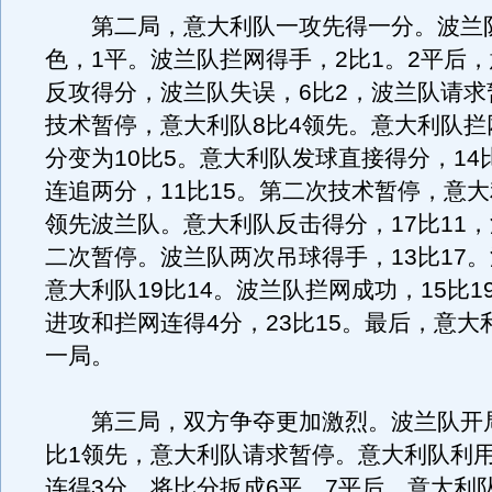
第二局，意大利队一攻先得一分。波兰
色，1平。波兰队拦网得手，2比1。2平后
反攻得分，波兰队失误，6比2，波兰队请求
技术暂停，意大利队8比4领先。意大利队拦
分变为10比5。意大利队发球直接得分，14
连追两分，11比15。第二次技术暂停，意大利
领先波兰队。意大利队反击得分，17比11
二次暂停。波兰队两次吊球得手，13比17
意大利队19比14。波兰队拦网成功，15比1
进攻和拦网连得4分，23比15。最后，意大利
一局。
第三局，双方争夺更加激烈。波兰队开局
比1领先，意大利队请求暂停。意大利队利
连得3分，将比分扳成6平。7平后，意大利