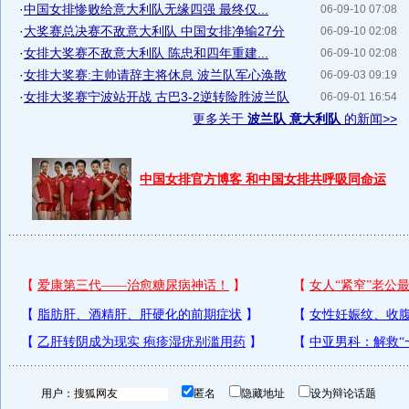
·
中国女排惨败给意大利队无缘四强 最终仅...
06-09-10 07:08
·
大奖赛总决赛不敌意大利队 中国女排净输27分
06-09-10 02:08
·
女排大奖赛不敌意大利队 陈忠和四年重建...
06-09-10 02:08
·
女排大奖赛:主帅请辞主将休息 波兰队军心涣散
06-09-03 09:19
·
女排大奖赛宁波站开战 古巴3-2逆转险胜波兰队
06-09-01 16:54
更多关于
波兰队 意大利队
的新闻>>
中国女排官方博客 和中国女排共呼吸同命运
用户：
匿名
隐藏地址
设为辩论话题