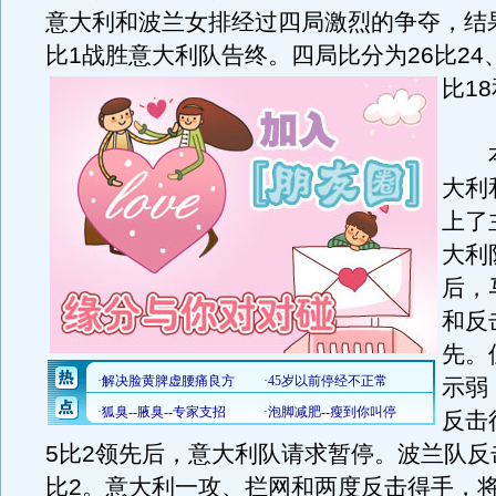
意大利和波兰女排经过四局激烈的争夺，结
比1战胜意大利队告终。四局比分为26比24、
比18
本
大利
上了
大利
后，
和反
先。
示弱
反击
5比2领先后，意大利队请求暂停。波兰队反
比2。意大利一攻、拦网和两度反击得手，将