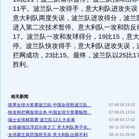
11平。波兰队一攻得手，意大利队进攻失误，
意大利队两度失误，波兰队进攻得分，波兰队
进入第二次技术暂停。意大利队一攻和防反得
17。波兰队一攻和发球得分，19比15，意
停。波兰队快攻得手，意大利队进攻失误，
拦网成功，23比15。最终，波兰队以25比1
胜利。
相关新闻
·
世界女排大奖赛波兰站 中国女排胜波兰队...
07-08-06 19:20
·
快攻和拦网发挥出色 中国女排大奖赛险胜...
07-08-05 13:54
·
瑞士女排精英赛 波兰队12人大名单
07-06-04 17:42
·
女排诸强沉浮启示录之三 意大利队男子化...
06-11-10 00:45
·
女排霸主风范荡然无存 意大利队出师不利
06-11-01 09:58