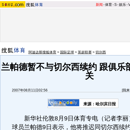
新闻
-
体育
-
S
-
娱乐
-
阿迪达斯搜狐体育
>
国际足球
>
英超联赛
>
切尔西
兰帕德暂不与切尔西续约 跟俱乐
关
2007年08月11日02:56
[
我来
来源：哈尔滨日报
新华社伦敦8月9日体育专电（记者李丽
球员兰帕德9日表示，他将推迟同切尔西续