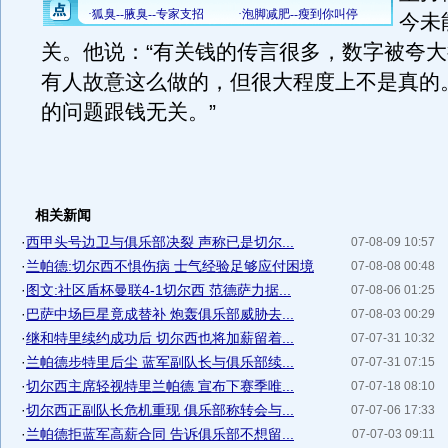
今未
关。他说：“有关钱的传言很多，数字被夸
有人故意这么做的，但很大程度上不是真的
的问题跟钱无关。”
相关新闻
·
西甲头号边卫与俱乐部决裂 声称已是切尔...
07-08-09 10:57
·
兰帕德:切尔西不惧伤病 士气经验足够应付困境
07-08-08 00:48
·
图文:社区盾杯曼联4-1切尔西 范德萨力据...
07-08-06 01:25
·
巴萨中场巨星竟成替补 炮轰俱乐部威胁去...
07-08-03 00:29
·
继和特里续约成功后 切尔西也将加薪留着...
07-07-31 10:32
·
兰帕德步特里后尘 蓝军副队长与俱乐部续...
07-07-31 07:15
·
切尔西主席轻视特里兰帕德 宣布下赛季唯...
07-07-18 08:10
·
切尔西正副队长危机重现 俱乐部称转会与...
07-07-06 17:33
·
兰帕德拒蓝军高薪合同 告诉俱乐部不想留...
07-07-03 09:11