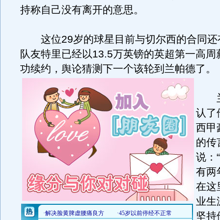
持称自己没有离开的意思。
这位29岁的球星目前与切尔西的合同还
队友特里已经以13.5万英镑的英超第一高
功续约，舆论猜测下一个该轮到兰帕德了。
兰
认了
西甲
的传
说：
有两
在这
业生
坚持