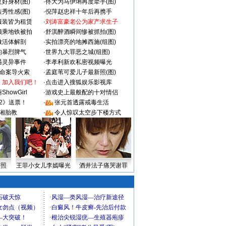
好身材(图)
·
佟大为马伊琍再度牵手(图)
秀性感(图)
·
倪萍赵忠祥十年后再携手
服装皆为租赁
·
刘涛富豪老公为家产求生子
颜乘地铁被拍
·
舒淇醉酒瞬间惨被抓拍(图)
做活体解剖
·
实拍漂亮的地摊西施(组图)
的暴烈脾气
·
世界九大罪恶之城(组图)
遇灵异事件
·
李孝利新欢私密视频曝光
成命案导火索
·
孟庭苇可爱儿子最新照(图)
：加入我们吧！
·
点击进入搜狐娱乐影视库
howGirl
·
游戏史上最般配的十对情侣
2》送票！
·
张元首透露戒毒生活
湘胎教
·
令人惊叹太空步下楼方式
密照
王菲小女儿李嫣曝光
酒井法子痛哭谢罪