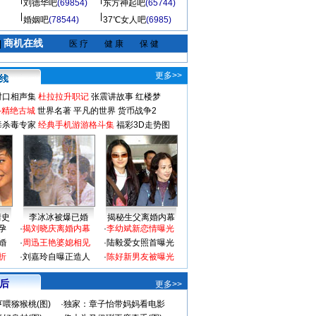
刘德华吧
(69854)
东方神起吧
(65744)
婚姻吧
(78544)
37℃女人吧
(6985)
商机在线
|
医 疗
健 康
保 健
更多>>
对口相声集
杜拉拉升职记
张震讲故事
红楼梦
-精绝古城
世界名著
平凡的世界
货币战争2
毒杀毒专家
经典手机游游格斗集
福彩3D走势图
情史
李冰冰被爆已婚
揭秘生父离婚内幕
孕
·
揭刘晓庆离婚内幕
·
李幼斌新恋情曝光
婚
·
周迅王艳婆媳相见
·
陆毅爱女照首曝光
折
·
刘嘉玲自曝正造人
·
陈好新男友被曝光
 后
更多>>
喂猕猴桃(图)
·
独家：章子怡带妈妈看电影