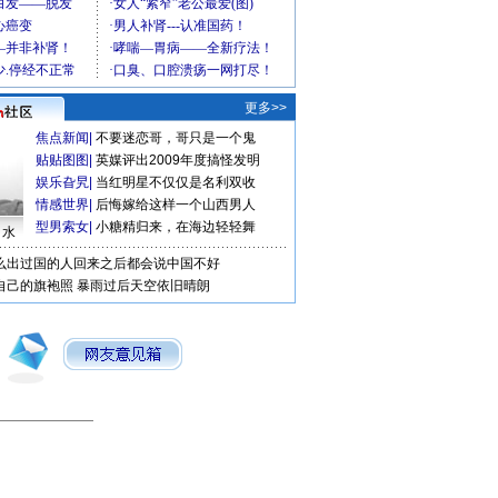
更多>>
焦点新闻
|
不要迷恋哥，哥只是一个鬼
贴贴图图
|
英媒评出2009年度搞怪发明
娱乐旮旯
|
当红明星不仅仅是名利双收
情感世界
|
后悔嫁给这样一个山西男人
型男索女
|
小糖精归来，在海边轻轻舞
口水
么出过国的人回来之后都会说中国不好
自己的旗袍照
暴雨过后天空依旧晴朗