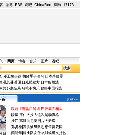
客
-
微博
-
BBS
-
说吧
-
ChinaRen
-
搜狗
-
17173
闻
网页
博客
音乐
图片
说吧
长
邓玉娇失踪
朝鲜军事演习
日本兵赎罪
改温总讲话
夏日减肥秘方
日本瘦脸法
中共卧底结局
慈禧不快乐
侵略中国报告
更多>>
·
欧冠决赛盘口解读 巴萨赢面稍大
·
段暄
|
拜仁大投入这次是动真格
·
徐江
|
高洪波另类图片大派送
·
孙贤禄
|
高洪波组队思想值得赞同
·
颜晓华
|
科比队友什么时候可支持他
可归