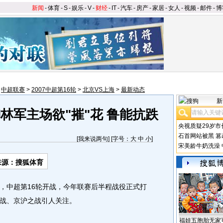
新闻
-
体育
-
S
-
娱乐
-
V
-
财经
-
IT
-
汽车
-
房产
-
家居
-
女人
-
视频
-
邮件
-
博
>
中超联赛
>
2007中超第16轮
>
北京VS上海
>
最新动态
新
林军主场欲"摧"花 鲁能抗跌
央视质疑29岁市
石首网站被黑
篡
[
我来说两句
] [字号：
大
中
小
]
宋美龄牛奶洗澡
来源：搜狐体育
中超第16轮开战，今年联赛后半程战役正式打
战、京沪之战引人关注。
福娃五胞胎无家