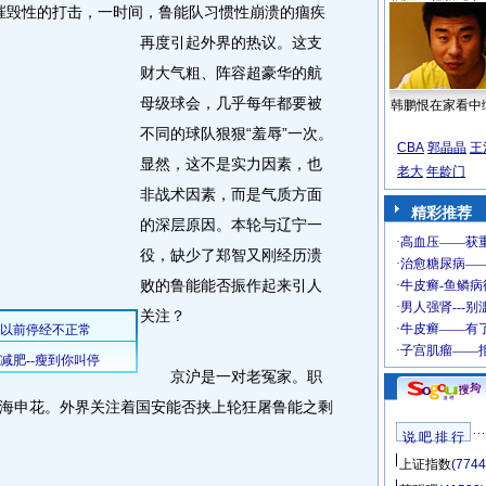
摧毁性的打击，一时间，鲁能队习惯性崩溃的痼疾
再度引起外界的热议。
这支
财大气粗、阵容超豪华的航
母级球会，几乎每年都要被
韩鹏恨在家看中
不同的球队狠狠“羞辱”一次。
CBA
郭晶晶
王
显然，这不是实力因素，也
老大
年龄门
非战术因素，而是气质方面
精彩推荐
的深层原因。本轮与辽宁一
役，缺少了郑智又刚经历溃
败的鲁能能否振作起来引人
关注？
京沪是一对老冤家。职
海申花。外界关注着国安能否挟上轮狂屠鲁能之剩
说 吧 排 行
上证指数
(7744