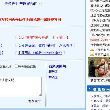
·
陈慧琳产后恢复
更多关于
中超
的新闻>>
·
殷桃街头休闲装
·
范冰冰红地毯
·
姚晨与老公素
独家互联网合作伙伴 独家承建中超联赛官网
·
日军竟拿战俘
·
盘点网坛大腕
·
美女办公室遭
·
《Nobody》
·
搜狐娱乐招聘
·
台北电玩展靓丽S
·
《变形金刚
·
王岳伦爆李
我来说两句
隐藏地址
设为辩论话题
精华区
辩论区
新版“西游”绝
健 康 指 南