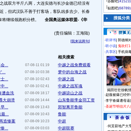
苏醒吧
(41523)
战双方半斤八两，大连实德与长沙金德已经没有
贴图吧
(68789)
近，但武汉队不善于打客场，客队凶多吉少。长春
搜狐分类
亚泰将继续领跑积分榜。
全国奥运媒体联盟-《华
(责任编辑：王海陆)
·
听评书
|
郭德纲
[
我来说两句
]
·
听小说
|
鬼吹灯1
·
共享区
|
手机病
相关搜索
...
中越之战免费观看
07-08-11 01:19
..
梦中的台海之战
07-08-10 03:38
...
中越之战
07-08-10 02:43
...
中越之战军魂
07-08-10 02:41
揭田壮壮徐帆
惨遭血洗
中越谅山之战
07-08-09 18:17
·
赵薇被爆已经怀
遭遇大崩溃
山东鲁能李金羽工资
07-08-09 14:44
·
李宇春爆遭母逼
·
圣诞节明信片八
...
郑智离开鲁能
07-08-09 13:43
...
鲁能
07-08-09 10:43
茶 余 饭
超再造惨案
中超
07-08-09 10:23
·
何炅获地产大亨
...
中超联赛
07-08-09 03:03