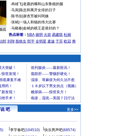
·
冉雄飞
|
老聂的嘴和山东鲁能的腿
·
马寅
|
陈忠和离开女排的日子
·
陈书佳
|
谢杏芳被叫阿姨
·
张斌
|
一场人和猫的伟大比赛
·
马晓春
|
俞斌的棋王是谁封的？
缅战
热点标签：
NBA
姚明
火箭
易建联
杜丽
治郅
刘翔
殷铁生
郎平
全明星
麦迪
于芬
欧冠
弗
说 吧
更多>>
5)
李宇春吧
(104510)
快乐男声吧
(68574)