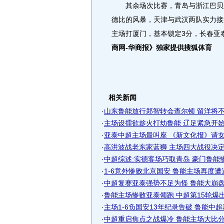
其余场次比赛，青岛与浙江巴贝之
德比的风暴，天津与武汉两队实力接
主场打厦门，基本锁定3分，长春
商网-华商报》独家提供搜狐体育
相关新闻
·
山东鲁能放行郑智转会查尔顿 留洋将不会
·
主场设擂欲趁火打劫鲁能 辽足紧急开始“.
·
亚泰中超主场最叫座 《新文化报》请女士
·
高洪波战老东家蓝狮 主场四大战役决定中
·
中超综述:实德客场巧取青岛 豪门鲁能
·
1-6意外惨败北京国安 鲁能主场再度
·
中超复赛亚泰强势不足为怪 鲁能大崩盘早
·
鲁能主场惨败亚泰领跑 中超第15轮爆出最
·
主场1-6负国安13年纪录告破 鲁能中
·
中超重启焦点之战爆冷 鲁能主场大比分惨