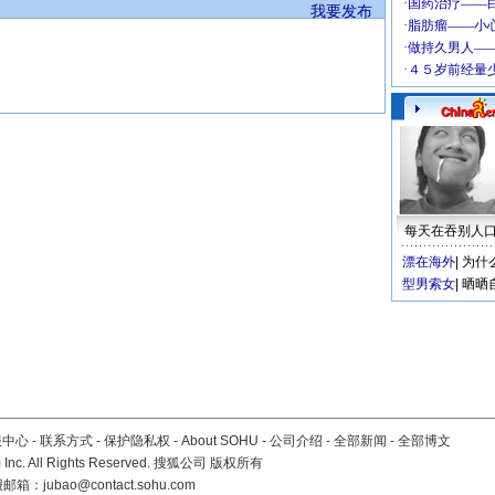
我要发布
每天在吞别人
漂在海外
|
为什
型男索女
|
晒晒
服中心
-
联系方式
-
保护隐私权
-
About SOHU
-
公司介绍
-
全部新闻
-
全部博文
Inc. All Rights Reserved. 搜狐公司
版权所有
报邮箱：
jubao@contact.sohu.com